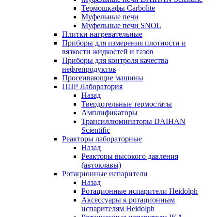
Термошкафы Carbolite
Муфельные печи
Муфельные печи SNOL
Плитки нагревательные
Приборы для измерения плотности и
вязкости жидкостей и газов
Приборы для контроля качества
нефтепродуктов
Просеивающие машины
ПЦР Лаборатория
Назад
Твердотельные термостаты
Амплификаторы
Трансиллюминаторы DAIHAN
Scientific
Реакторы лабораторные
Назад
Реакторы высокого давления
(автоклавы)
Ротационные испарители
Назад
Ротационные испарители Heidolph
Аксессуары к ротационным
испарителям Heidolph