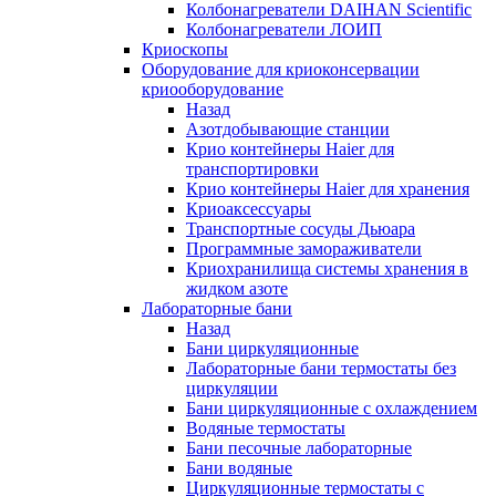
Колбонагреватели DAIHAN Scientific
Колбонагреватели ЛОИП
Криоскопы
Оборудование для криоконсервации
криооборудование
Назад
Азотдобывающие станции
Крио контейнеры Haier для
транспортировки
Крио контейнеры Haier для хранения
Криоаксессуары
Транспортные сосуды Дьюара
Программные замораживатели
Криохранилища системы хранения в
жидком азоте
Лабораторные бани
Назад
Бани циркуляционные
Лабораторные бани термостаты без
циркуляции
Бани циркуляционные с охлаждением
Водяные термостаты
Бани песочные лабораторные
Бани водяные
Циркуляционные термостаты с