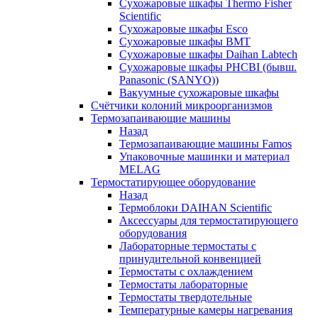
Сухожаровые шкафы Thermo Fisher
Scientific
Сухожаровые шкафы Esco
Сухожаровые шкафы BMT
Сухожаровые шкафы Daihan Labtech
Сухожаровые шкафы PHCBI (бывш.
Panasonic (SANYO))
Вакуумные сухожаровые шкафы
Счётчики колоний микроорганизмов
Термозапаивающие машины
Назад
Термозапаивающие машины Famos
Упаковочные машинки и материал
MELAG
Термостатирующее оборудование
Назад
Термоблоки DAIHAN Scientific
Аксессуары для термостатирующего
оборудования
Лабораторные термостаты с
принудительной конвенцией
Термостаты с охлаждением
Термостаты лабораторные
Термостаты твердотельные
Температурные камеры нагревания