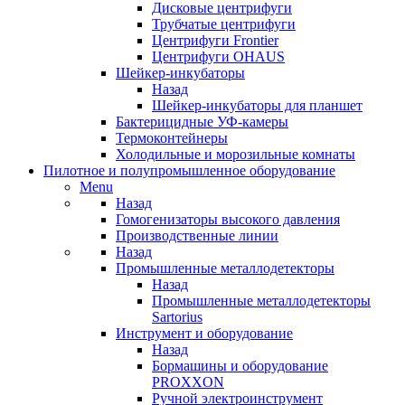
Дисковые центрифуги
Трубчатые центрифуги
Центрифуги Frontier
Центрифуги OHAUS
Шейкер-инкубаторы
Назад
Шейкер-инкубаторы для планшет
Бактерицидные УФ-камеры
Термоконтейнеры
Холодильные и морозильные комнаты
Пилотное и полупромышленное оборудование
Menu
Назад
Гомогенизаторы высокого давления
Производственные линии
Назад
Промышленные металлодетекторы
Назад
Промышленные металлодетекторы
Sartorius
Инструмент и оборудование
Назад
Бормашины и оборудование
PROXXON
Ручной электроинструмент