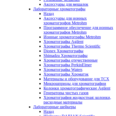
Аксессуары для мешалок
Лабораторные хроматографы
Назад
Аксессуары для ионных
хроматогрофов Metrohm
Программное обеспечение для ионных
хроматографов Metrohm
Ионные хроматографы Metrohm
Хроматографы Agilent
Хроматографы Thermo Scientific
Dionex Хроматографы
Shimadzu Хроматографы
Хроматографы отечественные
Хроматографы PerkinElmer
Хроматографы Waters
Хроматографы Хроматэк
Материалы и оборудование для ТСХ
Микрошприцы для хроматографии
Колонки хроматографические Agilent
Генераторы чистых газов
Хроматография жидкостная: колонки,
расходные материалы
Лабораторные шейкеры
Назад