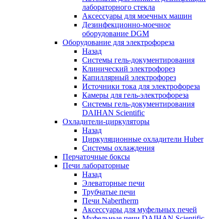
лабораторного стекла
Аксессуары для моечных машин
Дезинфекционно-моечное
оборудование DGM
Оборудование для электрофореза
Назад
Системы гель-документирования
Клинический электрофорез
Капиллярный электрофорез
Источники тока для электрофореза
Камеры для гель-электрофореза
Системы гель-документирования
DAIHAN Scientific
Охладители-циркуляторы
Назад
Циркуляционные охладители Huber
Системы охлаждения
Перчаточные боксы
Печи лабораторные
Назад
Элеваторные печи
Трубчатые печи
Печи Nabertherm
Аксессуары для муфельных печей
Муфельные печи DAIHAN Scientific