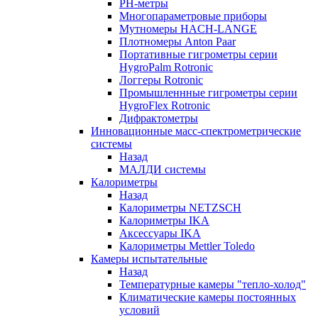
РH-метры
Многопараметровые приборы
Мутномеры HACH-LANGE
Плотномеры Anton Paar
Портативные гигрометры серии
HygroPalm Rotronic
Логгеры Rotronic
Промышленнные гигрометры серии
HygroFlex Rotronic
Дифрактометры
Инновационные масс-спектрометрические
системы
Назад
МАЛДИ системы
Калориметры
Назад
Калориметры NETZSCH
Калориметры IKA
Аксессуары IKA
Калориметры Mettler Toledo
Камеры испытательные
Назад
Температурные камеры "тепло-холод"
Климатические камеры постоянных
условий