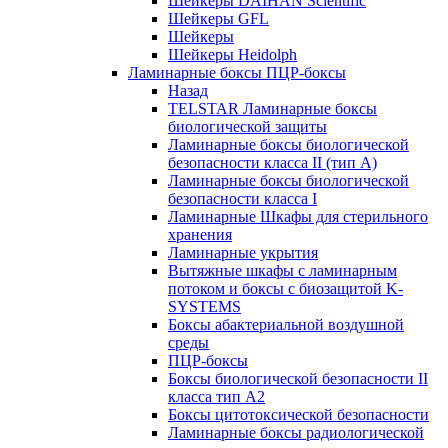
Шейкеры DAIHAN Scientific
Шейкеры GFL
Шейкеры
Шейкеры Heidolph
Ламинарные боксы ПЦР-боксы
Назад
TELSTAR Ламинарные боксы
биологической защиты
Ламинарные боксы биологической
безопасности класса II (тип А)
Ламинарные боксы биологической
безопасности класса I
Ламинарные Шкафы для стерильного
хранения
Ламинарные укрытия
Вытяжные шкафы с ламинарным
потоком и боксы с биозащитой K-
SYSTEMS
Боксы абактериальной воздушной
среды
ПЦР-боксы
Боксы биологической безопасности II
класса тип A2
Боксы цитотоксической безопасности
Ламинарные боксы радиологической