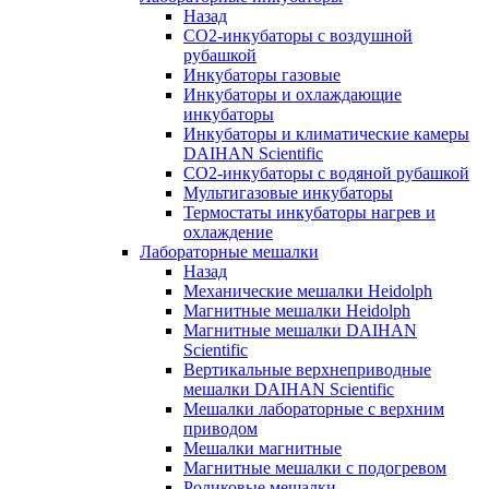
Назад
СО2-инкубаторы с воздушной
рубашкой
Инкубаторы газовые
Инкубаторы и охлаждающие
инкубаторы
Инкубаторы и климатические камеры
DAIHAN Scientific
CO2-инкубаторы с водяной рубашкой
Мультигазовые инкубаторы
Термостаты инкубаторы нагрев и
охлаждение
Лабораторные мешалки
Назад
Механические мешалки Heidolph
Магнитные мешалки Heidolph
Магнитные мешалки DAIHAN
Scientific
Вертикальные верхнеприводные
мешалки DAIHAN Scientific
Мешалки лабораторные с верхним
приводом
Мешалки магнитные
Магнитные мешалки с подогревом
Роликовые мешалки