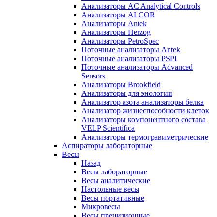
Анализаторы AC Analytical Controls
Анализаторы ALCOR
Анализаторы Antek
Анализаторы Herzog
Анализаторы PetroSpec
Поточные анализаторы Antek
Поточные анализаторы PSPI
Поточные анализаторы Advanced
Sensors
Анализаторы Brookfield
Анализаторы для энологии
Анализатор азота анализаторы белка
Анализатор жизнеспособности клеток
Анализаторы компонентного состава
VELP Scientifica
Анализаторы термогравиметрические
Аспираторы лабораторные
Весы
Назад
Весы лабораторные
Весы аналитические
Настольные весы
Весы портативные
Микровесы
Весы прецизионные