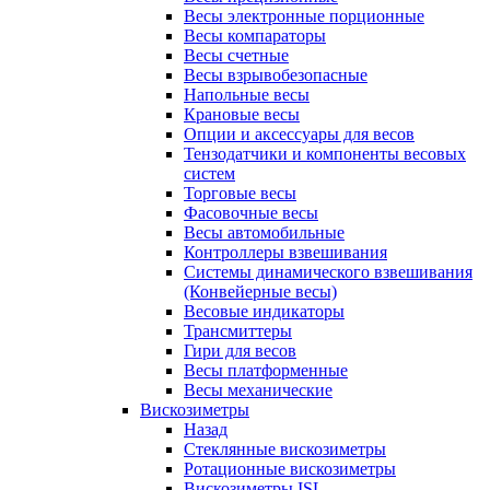
Весы электронные порционные
Весы компараторы
Весы счетные
Весы взрывобезопасные
Напольные весы
Крановые весы
Опции и аксессуары для весов
Тензодатчики и компоненты весовых
систем
Торговые весы
Фасовочные весы
Весы автомобильные
Контроллеры взвешивания
Системы динамического взвешивания
(Конвейерные весы)
Весовые индикаторы
Трансмиттеры
Гири для весов
Весы платформенные
Весы механические
Вискозиметры
Назад
Стеклянные вискозиметры
Ротационные вискозиметры
Вискозиметры ISL