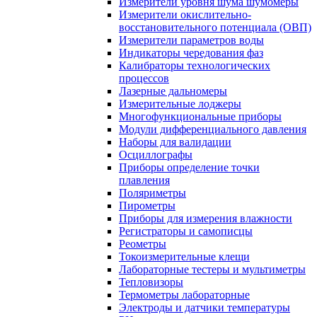
Измерители уровня шума шумомеры
Измерители окислительно-
восстановительного потенциала (ОВП)
Измерители параметров воды
Индикаторы чередования фаз
Калибраторы технологических
процессов
Лазерные дальномеры
Измерительные лоджеры
Многофункциональные приборы
Модули дифференциального давления
Наборы для валидации
Осциллографы
Приборы определение точки
плавления
Поляриметры
Пирометры
Приборы для измерения влажности
Регистраторы и самописцы
Реометры
Токоизмерительные клещи
Лабораторные тестеры и мультиметры
Тепловизоры
Термометры лабораторные
Электроды и датчики температуры