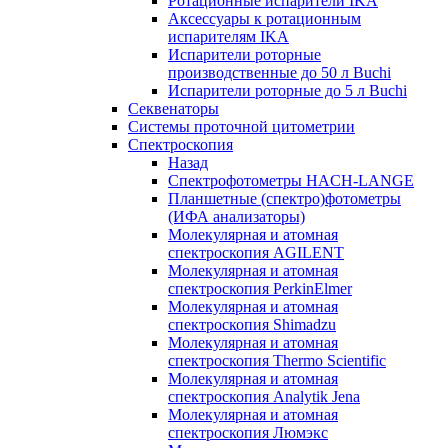
Ротационные испарители IKA
Аксессуары к ротационным
испарителям IKA
Испарители роторные
производственные до 50 л Buchi
Испарители роторные до 5 л Buchi
Секвенаторы
Системы проточной цитометрии
Спектроскопия
Назад
Спектрофотометры HACH-LANGE
Планшетные (спектро)фотометры
(ИФА анализаторы)
Молекулярная и атомная
спектроскопия AGILENT
Молекулярная и атомная
спектроскопия PerkinElmer
Молекулярная и атомная
спектроскопия Shimadzu
Молекулярная и атомная
спектроскопия Thermo Scientific
Молекулярная и атомная
спектроскопия Analytik Jena
Молекулярная и атомная
спектроскопия Люмэкс