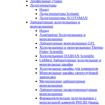
Лиофильные сушки
Льдогенераторы
Назад
Льдогенераторы Icematic
Льдогенераторы SCOTSMAN
Лабораторные холодильники и
морозильники
Назад
Angelantoni Холодильники и
морозильники
Лабораторные морозильники GFL
Холодильники и морозильники Thermo
Fisher Scientific
Холодильники DAIHAN Scientific
Liebherr Лабораторные холодильные и
морозильные шкафы
Холодильные шкафы для химикатов
Морозильные шкафы сверхглубокой
заморозки
Медицинские лабораторные
морозильники
Лабораторные низкотемпературные
морозильники
Фармацевтические холодильники с
морозильной камерой PHCBI (бывш.