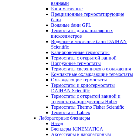
ваннами
Бани масляные
Прецизионные термостатирующие
бани
Водяные бани GFL
Термостаты для капиллярных
вискозиметров
Водяные и масляные бани DAIHAN
Scientific
Калибровочные термостаты
Термостаты с открытой ванной
Погружные термостаты
Термостаты сверхнизкого охлаждения
Компактные охлаждающие термостаты
Охлаждающие термостаты
Термостаты и криотермостаты
DAIHAN Scientific
Термостаты с открытой ванной и
термостаты-циркуляторы Huber
Термостаты Thermo Fisher Scientific
Термостаты Labtex
Лабораторные блендеры
Назад
Блендеры KINEMATICA
Аксессуары к лабораторным