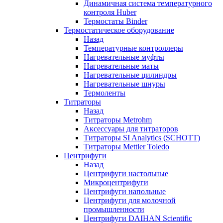
Динамичная система температурного
контроля Huber
Термостаты Binder
Термостатическое оборудование
Назад
Температурные контроллеры
Нагревательные муфты
Нагревательные маты
Нагревательные цилиндры
Нагревательные шнуры
Термоленты
Титраторы
Назад
Титраторы Metrohm
Аксессуары для титраторов
Титраторы SI Analytics (SCHOTT)
Титраторы Mettler Toledo
Центрифуги
Назад
Центрифуги настольные
Микроцентрифуги
Центрифуги напольные
Центрифуги для молочной
промышленности
Центрифуги DAIHAN Scientific