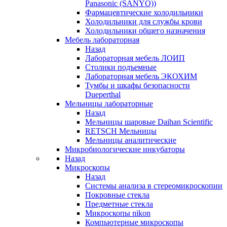
Panasonic (SANYO))
Фармацевтические холодильники
Холодильники для службы крови
Холодильники общего назначения
Мебель лабораторная
Назад
Лабораторная мебель ЛОИП
Столики подъемные
Лабораторная мебель ЭКОХИМ
Тумбы и шкафы безопасности
Dueperthal
Мельницы лабораторные
Назад
Мельницы шаровые Daihan Scientific
RETSCH Мельницы
Мельницы аналитические
Микробиологические инкубаторы
Назад
Микроскопы
Назад
Системы анализа в стереомикроскопии
Покровные стекла
Предметные стекла
Микроскопы nikon
Компьютерные микроскопы