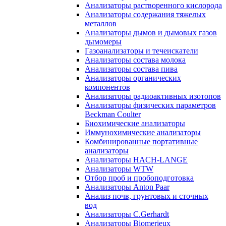
Анализаторы растворенного кислорода
Анализаторы содержания тяжелых
металлов
Анализаторы дымов и дымовых газов
дымомеры
Газоанализаторы и течеискатели
Анализаторы состава молока
Анализаторы состава пива
Анализаторы органических
компонентов
Анализаторы радиоактивных изотопов
Анализаторы физических параметров
Beckman Coulter
Биохимические анализаторы
Иммунохимические анализаторы
Комбинированные портативные
анализаторы
Анализаторы HACH-LANGE
Анализаторы WTW
Отбор проб и пробоподготовка
Анализаторы Anton Paar
Анализ почв, грунтовых и сточных
вод
Анализаторы C.Gerhardt
Анализаторы Biomerieux