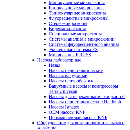
Монокулярные микроскопы
Бинокулярные микроскопы
Тринокулярные микроскопы
Флуоресцентные микроскопы
Стереомикроскопы
Видеомикроскопы
Специальные микроскопы
Системы анализа в микроскопии
Системы флуоресцентного анализа
Экспертные системы ES
Микроскопы KRUSS
Насосы лабораторные
Назад
Насосы перистальтические
Насосы вакуумные
Насосы центробежные
Вакуумные насосы и компрессоры
Terra Universal
Насосы для перекачивания жидкостей
Насосы перистальтические Heidolph
Насосы Ismatec
OEM насосы KNF
Промышленные насосы KNF
Оборудование для ветеринарии и сельского
хозяйства