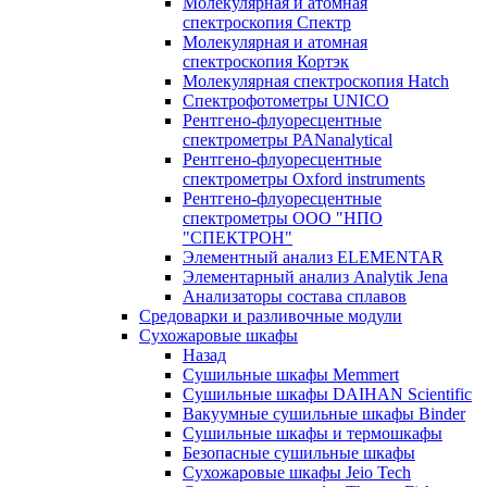
Молекулярная и атомная
спектроскопия Спектр
Молекулярная и атомная
спектроскопия Кортэк
Молекулярная спектроскопия Hatch
Спектрофотометры UNICO
Рентгено-флуоресцентные
спектрометры PANanalytical
Рентгено-флуоресцентные
спектрометры Oxford instruments
Рентгено-флуоресцентные
спектрометры ООО "НПО
"СПЕКТРОН"
Элементный анализ ELEMENTAR
Элементарный анализ Analytik Jena
Анализаторы состава сплавов
Средоварки и разливочные модули
Сухожаровые шкафы
Назад
Сушильные шкафы Memmert
Сушильные шкафы DAIHAN Scientific
Вакуумные сушильные шкафы Binder
Сушильные шкафы и термошкафы
Безопасные сушильные шкафы
Сухожаровые шкафы Jeio Tech