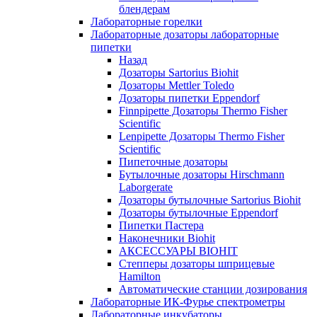
блендерам
Лабораторные горелки
Лабораторные дозаторы лабораторные
пипетки
Назад
Дозаторы Sartorius Biohit
Дозаторы Mettler Toledo
Дозаторы пипетки Eppendorf
Finnpipette Дозаторы Thermo Fisher
Scientific
Lenpipette Дозаторы Thermo Fisher
Scientific
Пипеточные дозаторы
Бутылочные дозаторы Hirschmann
Laborgerate
Дозаторы бутылочные Sartorius Biohit
Дозаторы бутылочные Eppendorf
Пипетки Пастера
Наконечники Biohit
АКСЕССУАРЫ BIOHIT
Степперы дозаторы шприцевые
Hamilton
Автоматические станции дозирования
Лабораторные ИК-Фурье спектрометры
Лабораторные инкубаторы