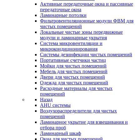
Активные передаточные окна и пассивные
передаточные окна
Ламинарные потолки
Фильтровентиляционные модули ФВМ для
чистых помещений
Локальные чистые зоны передвижные
модули и ламинарные укрытия
Система микровентиляции и
микрокондиционирования
Системы дезинфекции чистых помещений
Портативные счетчики частиц
Мойки для чистых помещений
Мебель для чистых помещений
Двери для чистых помещений
Одежда для чистых помещений
Расходные материалы для чистых
помещений
Назад
AHU системы
Воздухораспределители для чистых
помещений
Ламинарное укрытие для взвешивания и
отбора проб
Ламинарный шкаф
Окна для чистых помещений