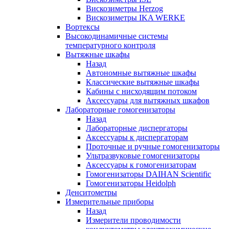
Вискозиметры Herzog
Вискозиметры IKA WERKE
Вортексы
Высокодинамичные системы
температурного контроля
Вытяжные шкафы
Назад
Автономные вытяжные шкафы
Классические вытяжные шкафы
Кабины с нисходящим потоком
Аксессуары для вытяжных шкафов
Лабораторные гомогенизаторы
Назад
Лабораторные диспергаторы
Аксессуары к диспергаторам
Проточные и ручные гомогенизаторы
Ультразвуковые гомогенизаторы
Аксессуары к гомогенизаторам
Гомогенизаторы DAIHAN Scientific
Гомогенизаторы Heidolph
Денситометры
Измерительные приборы
Назад
Измерители проводимости