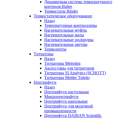
Динамичная система температурного
контроля Huber
Термостаты Binder
Термостатическое оборудование
Назад
Температурные контроллеры
Нагревательные муфты
Нагревательные маты
Нагревательные цилиндры
Нагревательные шнуры
Термоленты
Титраторы
Назад
Титраторы Metrohm
Аксессуары для титраторов
Титраторы SI Analytics (SCHOTT)
Титраторы Mettler Toledo
Центрифуги
Назад
Центрифуги настольные
Микроцентрифуги
Центрифуги напольные
Центрифуги для молочной
промышленности
Центрифуги DAIHAN Scientific