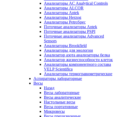
Анализаторы AC Analytical Controls
Анализаторы ALCOR
Анализаторы Antek
Анализаторы Herzog
Анализаторы PetroSpec
Поточные анализаторы Antek
Поточные анализаторы PSPI
Поточные анализаторы Advanced
Sensors
Анализаторы Brookfield
Анализаторы для энологии
Анализатор азота анализаторы белка
Анализатор жизнеспособности клеток
Анализаторы компонентного состава
VELP Scientifica
Анализаторы термогравиметрические
Аспираторы лабораторные
Весы
Назад
Весы лабораторные
Весы аналитические
Настольные весы
Весы портативные
Микровесы
Весы прецизионные