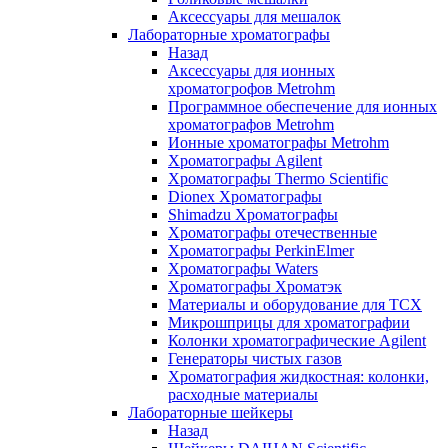
Аксессуары для мешалок
Лабораторные хроматографы
Назад
Аксессуары для ионных
хроматогрофов Metrohm
Программное обеспечение для ионных
хроматографов Metrohm
Ионные хроматографы Metrohm
Хроматографы Agilent
Хроматографы Thermo Scientific
Dionex Хроматографы
Shimadzu Хроматографы
Хроматографы отечественные
Хроматографы PerkinElmer
Хроматографы Waters
Хроматографы Хроматэк
Материалы и оборудование для ТСХ
Микрошприцы для хроматографии
Колонки хроматографические Agilent
Генераторы чистых газов
Хроматография жидкостная: колонки,
расходные материалы
Лабораторные шейкеры
Назад