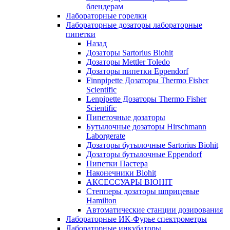
блендерам
Лабораторные горелки
Лабораторные дозаторы лабораторные
пипетки
Назад
Дозаторы Sartorius Biohit
Дозаторы Mettler Toledo
Дозаторы пипетки Eppendorf
Finnpipette Дозаторы Thermo Fisher
Scientific
Lenpipette Дозаторы Thermo Fisher
Scientific
Пипеточные дозаторы
Бутылочные дозаторы Hirschmann
Laborgerate
Дозаторы бутылочные Sartorius Biohit
Дозаторы бутылочные Eppendorf
Пипетки Пастера
Наконечники Biohit
АКСЕССУАРЫ BIOHIT
Степперы дозаторы шприцевые
Hamilton
Автоматические станции дозирования
Лабораторные ИК-Фурье спектрометры
Лабораторные инкубаторы