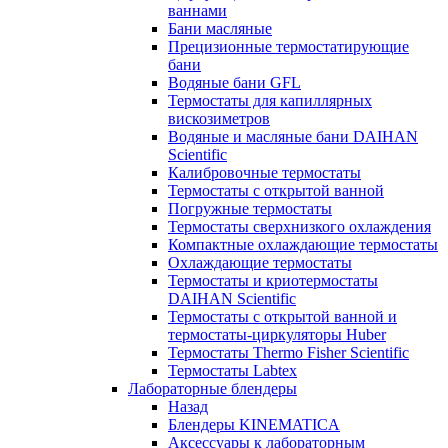
ваннами
Бани масляные
Прецизионные термостатирующие
бани
Водяные бани GFL
Термостаты для капиллярных
вискозиметров
Водяные и масляные бани DAIHAN
Scientific
Калибровочные термостаты
Термостаты с открытой ванной
Погружные термостаты
Термостаты сверхнизкого охлаждения
Компактные охлаждающие термостаты
Охлаждающие термостаты
Термостаты и криотермостаты
DAIHAN Scientific
Термостаты с открытой ванной и
термостаты-циркуляторы Huber
Термостаты Thermo Fisher Scientific
Термостаты Labtex
Лабораторные блендеры
Назад
Блендеры KINEMATICA
Аксессуары к лабораторным