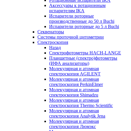
Ротационные испарители IKA
Аксессуары к ротационным
испарителям IKA
Испарители роторные
производственные до 50 л Buchi
Испарители роторные до 5 л Buchi
Секвенаторы
Системы проточной цитометрии
Спектроскопия
Назад
Спектрофотометры HACH-LANGE
Планшетные (спектро)фотометры
(ИФА анализаторы)
Молекулярная и атомная
спектроскопия AGILENT
Молекулярная и атомная
спектроскопия PerkinElmer
Молекулярная и атомная
спектроскопия Shimadzu
Молекулярная и атомная
спектроскопия Thermo Scientific
Молекулярная и атомная
спектроскопия Analytik Jena
Молекулярная и атомная
спектроскопия Люмэкс