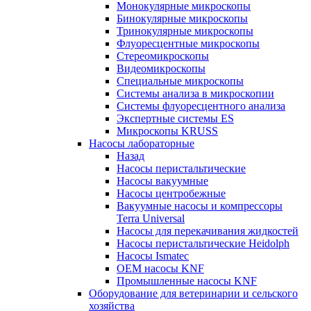
Монокулярные микроскопы
Бинокулярные микроскопы
Тринокулярные микроскопы
Флуоресцентные микроскопы
Стереомикроскопы
Видеомикроскопы
Специальные микроскопы
Системы анализа в микроскопии
Системы флуоресцентного анализа
Экспертные системы ES
Микроскопы KRUSS
Насосы лабораторные
Назад
Насосы перистальтические
Насосы вакуумные
Насосы центробежные
Вакуумные насосы и компрессоры
Terra Universal
Насосы для перекачивания жидкостей
Насосы перистальтические Heidolph
Насосы Ismatec
OEM насосы KNF
Промышленные насосы KNF
Оборудование для ветеринарии и сельского
хозяйства