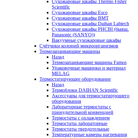
Сухожаровые шкафы Thermo Fisher
Scientific
Сухожаровые шкафы Esco
Сухожаровые шкафы BMT
Сухожаровые шкафы Daihan Labtech
Сухожаровые шкафы PHCBI (бывш.
Panasonic (SANYO))
Вакуумные сухожаровые шкафы
Счётчики колоний микроорганизмов
Термозапаивающие машины
Назад
Термозапаивающие машины Famos
Упаковочные машинки и материал
MELAG
Термостатирующее оборудование
Назад
Термоблоки DAIHAN Scientific
Аксессуары для термостатирующего
оборудования
Лабораторные термостаты с
принудительной конвенцией
Термостаты с охлаждением
Термостаты лабораторные
Термостаты твердотельные
Температурные камеры нагревания