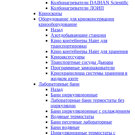
Колбонагреватели DAIHAN Scientific
Колбонагреватели ЛОИП
Криоскопы
Оборудование для криоконсервации
криооборудование
Назад
Азотдобывающие станции
Крио контейнеры Haier для
транспортировки
Крио контейнеры Haier для хранения
Криоаксессуары
Транспортные сосуды Дьюара
Программные замораживатели
Криохранилища системы хранения в
жидком азоте
Лабораторные бани
Назад
Бани циркуляционные
Лабораторные бани термостаты без
циркуляции
Бани циркуляционные с охлаждением
Водяные термостаты
Бани песочные лабораторные
Бани водяные
Циркуляционные термостаты с