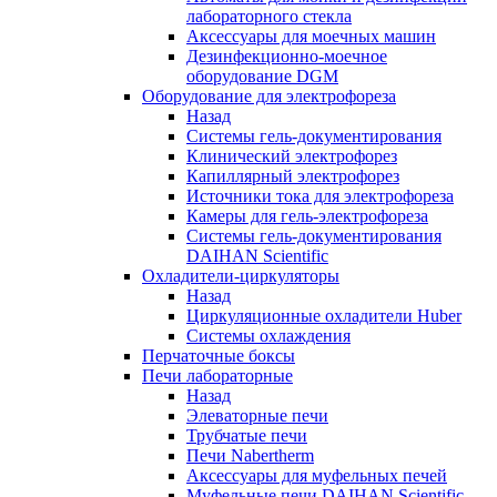
лабораторного стекла
Аксессуары для моечных машин
Дезинфекционно-моечное
оборудование DGM
Оборудование для электрофореза
Назад
Системы гель-документирования
Клинический электрофорез
Капиллярный электрофорез
Источники тока для электрофореза
Камеры для гель-электрофореза
Системы гель-документирования
DAIHAN Scientific
Охладители-циркуляторы
Назад
Циркуляционные охладители Huber
Системы охлаждения
Перчаточные боксы
Печи лабораторные
Назад
Элеваторные печи
Трубчатые печи
Печи Nabertherm
Аксессуары для муфельных печей
Муфельные печи DAIHAN Scientific