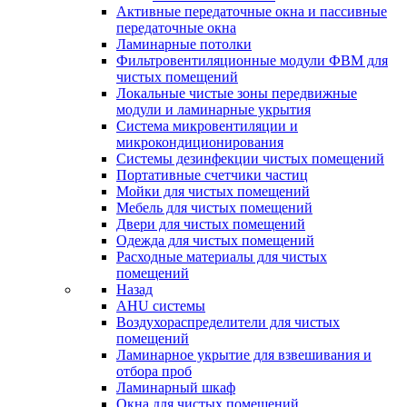
Активные передаточные окна и пассивные
передаточные окна
Ламинарные потолки
Фильтровентиляционные модули ФВМ для
чистых помещений
Локальные чистые зоны передвижные
модули и ламинарные укрытия
Система микровентиляции и
микрокондиционирования
Системы дезинфекции чистых помещений
Портативные счетчики частиц
Мойки для чистых помещений
Мебель для чистых помещений
Двери для чистых помещений
Одежда для чистых помещений
Расходные материалы для чистых
помещений
Назад
AHU системы
Воздухораспределители для чистых
помещений
Ламинарное укрытие для взвешивания и
отбора проб
Ламинарный шкаф
Окна для чистых помещений