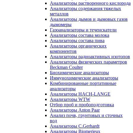
Анализаторы растворенного кислорода
Анализаторы содержания тяжелых
металлов
Анализаторы дымов и дымовых газов
дымомеры
Газоанализаторы и течеискатели
Анализаторы состава молока
Анализаторы состава пива
Анализаторы органических
компонентов
Анализаторы радиоактивных изотопов
Анализаторы физических параметров
Beckman Coulter
Биохимические анализаторы
Иммунохимические анализаторы
Комбинированные портативные
анализаторы
Анализаторы HACH-LANGE
Анализаторы WTW
Отбор проб и пробоподготовка
Анализаторы Anton Paar
Анализ почв, грунтовых и сточных
вод
Анализаторы C.Gerhardt
Анализаторы Biomerieux