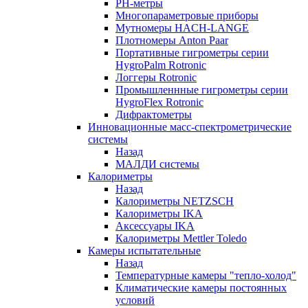
РH-метры
Многопараметровые приборы
Мутномеры HACH-LANGE
Плотномеры Anton Paar
Портативные гигрометры серии
HygroPalm Rotronic
Логгеры Rotronic
Промышленнные гигрометры серии
HygroFlex Rotronic
Дифрактометры
Инновационные масс-спектрометрические
системы
Назад
МАЛДИ системы
Калориметры
Назад
Калориметры NETZSCH
Калориметры IKA
Аксессуары IKA
Калориметры Mettler Toledo
Камеры испытательные
Назад
Температурные камеры "тепло-холод"
Климатические камеры постоянных
условий