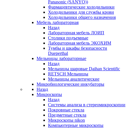
Panasonic (SANYO))
Фармацевтические холодильники
Холодильники для службы крови
Холодильники общего назначения
Мебель лабораторная
Назад
Лабораторная мебель ЛОИП
Столики подъемные
Лабораторная мебель ЭКОХИМ
Тумбы и шкафы безопасности
Dueperthal
Мельницы лабораторные
Назад
Мельницы шаровые Daihan Scientific
RETSCH Мельницы
Мельницы аналитические
Микробиологические инкубаторы
Назад
Микроскопы
Назад
Системы анализа в стереомикроскопии
Покровные стекла
Предметные стекла
Микроскопы nikon
Компьютерные микроскопы