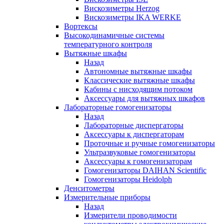
Вискозиметры Herzog
Вискозиметры IKA WERKE
Вортексы
Высокодинамичные системы
температурного контроля
Вытяжные шкафы
Назад
Автономные вытяжные шкафы
Классические вытяжные шкафы
Кабины с нисходящим потоком
Аксессуары для вытяжных шкафов
Лабораторные гомогенизаторы
Назад
Лабораторные диспергаторы
Аксессуары к диспергаторам
Проточные и ручные гомогенизаторы
Ультразвуковые гомогенизаторы
Аксессуары к гомогенизаторам
Гомогенизаторы DAIHAN Scientific
Гомогенизаторы Heidolph
Денситометры
Измерительные приборы
Назад
Измерители проводимости