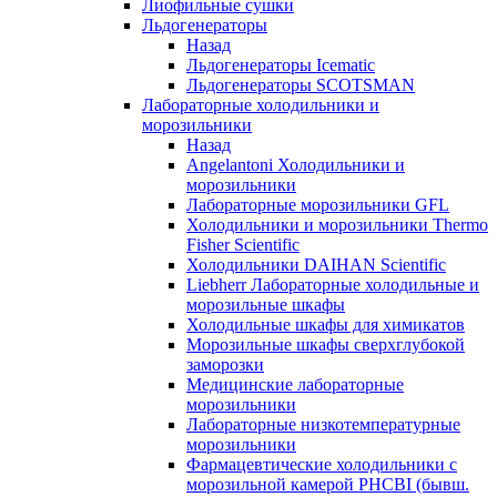
Лиофильные сушки
Льдогенераторы
Назад
Льдогенераторы Icematic
Льдогенераторы SCOTSMAN
Лабораторные холодильники и
морозильники
Назад
Angelantoni Холодильники и
морозильники
Лабораторные морозильники GFL
Холодильники и морозильники Thermo
Fisher Scientific
Холодильники DAIHAN Scientific
Liebherr Лабораторные холодильные и
морозильные шкафы
Холодильные шкафы для химикатов
Морозильные шкафы сверхглубокой
заморозки
Медицинские лабораторные
морозильники
Лабораторные низкотемпературные
морозильники
Фармацевтические холодильники с
морозильной камерой PHCBI (бывш.