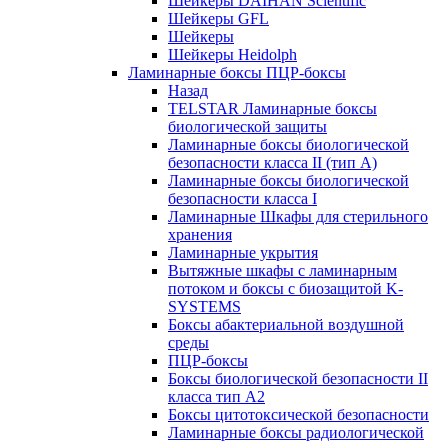
Шейкеры DAIHAN Scientific
Шейкеры GFL
Шейкеры
Шейкеры Heidolph
Ламинарные боксы ПЦР-боксы
Назад
TELSTAR Ламинарные боксы
биологической защиты
Ламинарные боксы биологической
безопасности класса II (тип А)
Ламинарные боксы биологической
безопасности класса I
Ламинарные Шкафы для стерильного
хранения
Ламинарные укрытия
Вытяжные шкафы с ламинарным
потоком и боксы с биозащитой K-
SYSTEMS
Боксы абактериальной воздушной
среды
ПЦР-боксы
Боксы биологической безопасности II
класса тип A2
Боксы цитотоксической безопасности
Ламинарные боксы радиологической