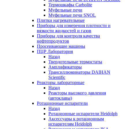
Термошкафы Carbolite
Муфельные печи
Муфельные печи SNOL
Плитки нагревательные
Приборы для измерения плотности и
вязкости жидкостей и газов
Приборы для контроля качества
нефтепродуктов
Просеивающие машины
ПЦР Лаборатория
Назад
Твердотельные термостаты
Амплификаторы
Трансиллюминаторы DAIHAN
Scientific
Реакторы лабораторные
Назад
Реакторы высокого давления
(автоклавы)
Ротационные испарители
Назад
Ротационные испарители Heidolph
Аксессуары к ротационным
испарителям Heidolph