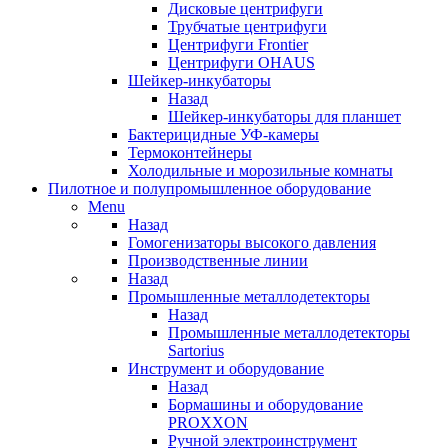
Дисковые центрифуги
Трубчатые центрифуги
Центрифуги Frontier
Центрифуги OHAUS
Шейкер-инкубаторы
Назад
Шейкер-инкубаторы для планшет
Бактерицидные УФ-камеры
Термоконтейнеры
Холодильные и морозильные комнаты
Пилотное и полупромышленное оборудование
Menu
Назад
Гомогенизаторы высокого давления
Производственные линии
Назад
Промышленные металлодетекторы
Назад
Промышленные металлодетекторы
Sartorius
Инструмент и оборудование
Назад
Бормашины и оборудование
PROXXON
Ручной электроинструмент