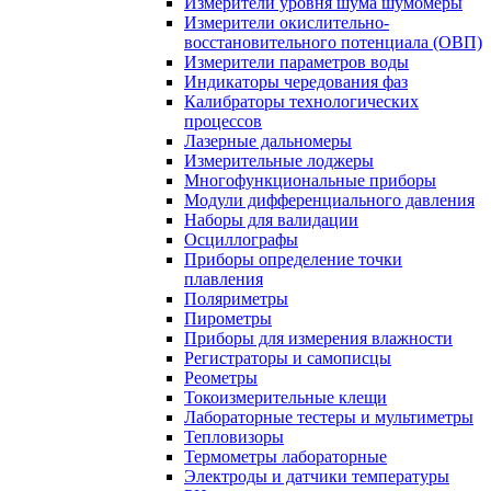
Измерители уровня шума шумомеры
Измерители окислительно-
восстановительного потенциала (ОВП)
Измерители параметров воды
Индикаторы чередования фаз
Калибраторы технологических
процессов
Лазерные дальномеры
Измерительные лоджеры
Многофункциональные приборы
Модули дифференциального давления
Наборы для валидации
Осциллографы
Приборы определение точки
плавления
Поляриметры
Пирометры
Приборы для измерения влажности
Регистраторы и самописцы
Реометры
Токоизмерительные клещи
Лабораторные тестеры и мультиметры
Тепловизоры
Термометры лабораторные
Электроды и датчики температуры