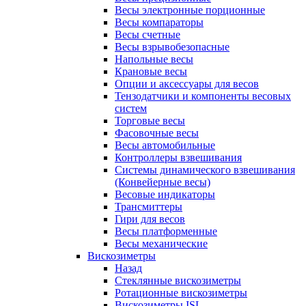
Весы электронные порционные
Весы компараторы
Весы счетные
Весы взрывобезопасные
Напольные весы
Крановые весы
Опции и аксессуары для весов
Тензодатчики и компоненты весовых
систем
Торговые весы
Фасовочные весы
Весы автомобильные
Контроллеры взвешивания
Системы динамического взвешивания
(Конвейерные весы)
Весовые индикаторы
Трансмиттеры
Гири для весов
Весы платформенные
Весы механические
Вискозиметры
Назад
Стеклянные вискозиметры
Ротационные вискозиметры
Вискозиметры ISL