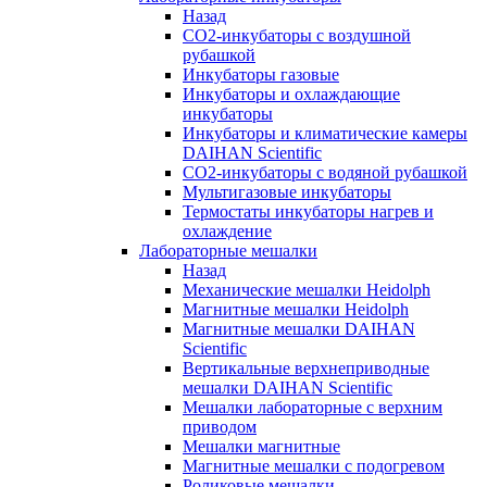
Назад
СО2-инкубаторы с воздушной
рубашкой
Инкубаторы газовые
Инкубаторы и охлаждающие
инкубаторы
Инкубаторы и климатические камеры
DAIHAN Scientific
CO2-инкубаторы с водяной рубашкой
Мультигазовые инкубаторы
Термостаты инкубаторы нагрев и
охлаждение
Лабораторные мешалки
Назад
Механические мешалки Heidolph
Магнитные мешалки Heidolph
Магнитные мешалки DAIHAN
Scientific
Вертикальные верхнеприводные
мешалки DAIHAN Scientific
Мешалки лабораторные с верхним
приводом
Мешалки магнитные
Магнитные мешалки с подогревом
Роликовые мешалки