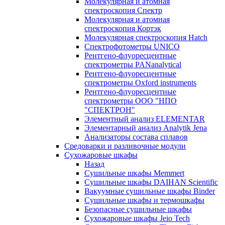
Молекулярная и атомная
спектроскопия Спектр
Молекулярная и атомная
спектроскопия Кортэк
Молекулярная спектроскопия Hatch
Спектрофотометры UNICO
Рентгено-флуоресцентные
спектрометры PANanalytical
Рентгено-флуоресцентные
спектрометры Oxford instruments
Рентгено-флуоресцентные
спектрометры ООО "НПО
"СПЕКТРОН"
Элементный анализ ELEMENTAR
Элементарный анализ Analytik Jena
Анализаторы состава сплавов
Средоварки и разливочные модули
Сухожаровые шкафы
Назад
Сушильные шкафы Memmert
Сушильные шкафы DAIHAN Scientific
Вакуумные сушильные шкафы Binder
Сушильные шкафы и термошкафы
Безопасные сушильные шкафы
Сухожаровые шкафы Jeio Tech