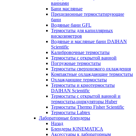
ваннами
Бани масляные
Прецизионные термостатирующие
бани
Водяные бани GFL
Термостаты для капиллярных
вискозиметров
Водяные и масляные бани DAIHAN
Scientific
Калибровочные термостаты
Термостаты с открытой ванной
Погружные термостаты
Термостаты сверхнизкого охлаждения
Компактные охлаждающие термостаты
Охлаждающие термостаты
Термостаты и криотермостаты
DAIHAN Scientific
Термостаты с открытой ванной и
термостаты-циркуляторы Huber
Термостаты Thermo Fisher Scientific
Термостаты Labtex
Лабораторные блендеры
Назад
Блендеры KINEMATICA
Аксессуары к лабораторным