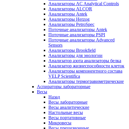
Анализаторы AC Analytical Controls
Анализаторы ALCOR
Анализаторы Antek
Анализаторы Herzog
Анализаторы PetroSpec
Поточные анализаторы Antek
Поточные анализаторы PSPI
Поточные анализаторы Advanced
Sensors
Анализаторы Brookfield
Анализаторы для энологии
Анализатор азота анализаторы белка
Анализатор жизнеспособности клеток
Анализаторы компонентного состава
VELP Scientifica
Анализаторы термогравиметрические
Аспираторы лабораторные
Весы
Назад
Весы лабораторные
Весы аналитические
Настольные весы
Весы портативные
Микровесы
Весы прецизионные