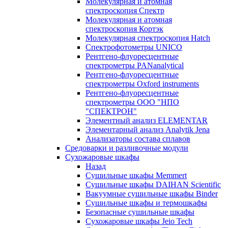
Молекулярная и атомная
спектроскопия Спектр
Молекулярная и атомная
спектроскопия Кортэк
Молекулярная спектроскопия Hatch
Спектрофотометры UNICO
Рентгено-флуоресцентные
спектрометры PANanalytical
Рентгено-флуоресцентные
спектрометры Oxford instruments
Рентгено-флуоресцентные
спектрометры ООО "НПО
"СПЕКТРОН"
Элементный анализ ELEMENTAR
Элементарный анализ Analytik Jena
Анализаторы состава сплавов
Средоварки и разливочные модули
Сухожаровые шкафы
Назад
Сушильные шкафы Memmert
Сушильные шкафы DAIHAN Scientific
Вакуумные сушильные шкафы Binder
Сушильные шкафы и термошкафы
Безопасные сушильные шкафы
Сухожаровые шкафы Jeio Tech