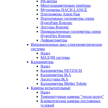
РH-метры
Многопараметровые приборы
Мутномеры HACH-LANGE
Плотномеры Anton Paar
Портативные гигрометры серии
HygroPalm Rotronic
Логгеры Rotronic
Промышленнные гигрометры серии
HygroFlex Rotronic
Дифрактометры
Инновационные масс-спектрометрические
системы
Назад
МАЛДИ системы
Калориметры
Назад
Калориметры NETZSCH
Калориметры IKA
Аксессуары IKA
Калориметры Mettler Toledo
Камеры испытательные
Назад
Температурные камеры "тепло-холод"
Климатические камеры постоянных
условий