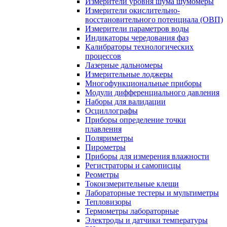
Измерители уровня шума шумомеры
Измерители окислительно-
восстановительного потенциала (ОВП)
Измерители параметров воды
Индикаторы чередования фаз
Калибраторы технологических
процессов
Лазерные дальномеры
Измерительные лоджеры
Многофункциональные приборы
Модули дифференциального давления
Наборы для валидации
Осциллографы
Приборы определение точки
плавления
Поляриметры
Пирометры
Приборы для измерения влажности
Регистраторы и самописцы
Реометры
Токоизмерительные клещи
Лабораторные тестеры и мультиметры
Тепловизоры
Термометры лабораторные
Электроды и датчики температуры