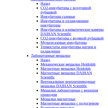
Назад
СО2-инкубаторы с воздушной
рубашкой
Инкубаторы газовые
Инкубаторы и охлаждающие
инкубаторы
Инкубаторы и климатические камеры
DAIHAN Scientific
CO2-инкубаторы с водяной рубашкой
Мультигазовые инкубаторы
Термостаты инкубаторы нагрев и
охлаждение
Лабораторные мешалки
Назад
Механические мешалки Heidolph
Магнитные мешалки Heidolph
Магнитные мешалки DAIHAN
Scientific
Вертикальные верхнеприводные
мешалки DAIHAN Scientific
Мешалки лабораторные с верхним
приводом
Мешалки магнитные
Магнитные мешалки с подогревом
Роликовые мешалки