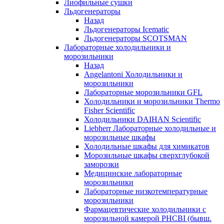
Лиофильные сушки
Льдогенераторы
Назад
Льдогенераторы Icematic
Льдогенераторы SCOTSMAN
Лабораторные холодильники и
морозильники
Назад
Angelantoni Холодильники и
морозильники
Лабораторные морозильники GFL
Холодильники и морозильники Thermo
Fisher Scientific
Холодильники DAIHAN Scientific
Liebherr Лабораторные холодильные и
морозильные шкафы
Холодильные шкафы для химикатов
Морозильные шкафы сверхглубокой
заморозки
Медицинские лабораторные
морозильники
Лабораторные низкотемпературные
морозильники
Фармацевтические холодильники с
морозильной камерой PHCBI (бывш.