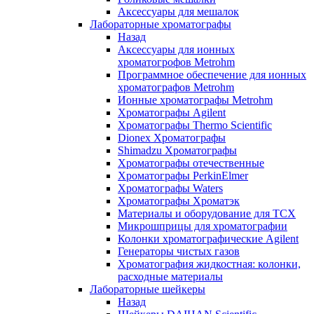
Аксессуары для мешалок
Лабораторные хроматографы
Назад
Аксессуары для ионных
хроматогрофов Metrohm
Программное обеспечение для ионных
хроматографов Metrohm
Ионные хроматографы Metrohm
Хроматографы Agilent
Хроматографы Thermo Scientific
Dionex Хроматографы
Shimadzu Хроматографы
Хроматографы отечественные
Хроматографы PerkinElmer
Хроматографы Waters
Хроматографы Хроматэк
Материалы и оборудование для ТСХ
Микрошприцы для хроматографии
Колонки хроматографические Agilent
Генераторы чистых газов
Хроматография жидкостная: колонки,
расходные материалы
Лабораторные шейкеры
Назад