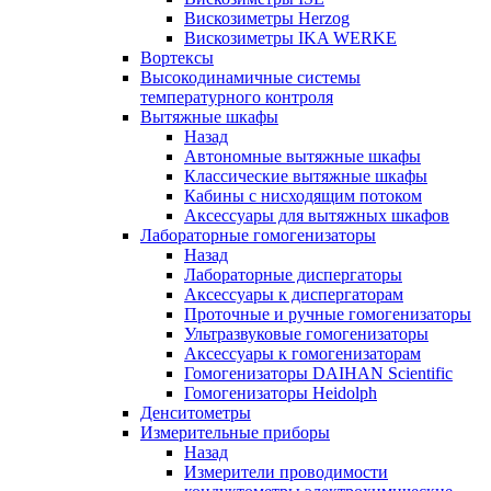
Вискозиметры Herzog
Вискозиметры IKA WERKE
Вортексы
Высокодинамичные системы
температурного контроля
Вытяжные шкафы
Назад
Автономные вытяжные шкафы
Классические вытяжные шкафы
Кабины с нисходящим потоком
Аксессуары для вытяжных шкафов
Лабораторные гомогенизаторы
Назад
Лабораторные диспергаторы
Аксессуары к диспергаторам
Проточные и ручные гомогенизаторы
Ультразвуковые гомогенизаторы
Аксессуары к гомогенизаторам
Гомогенизаторы DAIHAN Scientific
Гомогенизаторы Heidolph
Денситометры
Измерительные приборы
Назад
Измерители проводимости