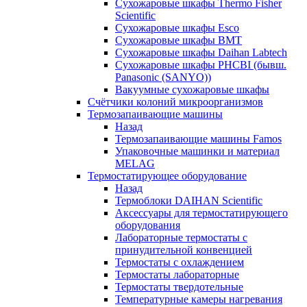
Сухожаровые шкафы Thermo Fisher
Scientific
Сухожаровые шкафы Esco
Сухожаровые шкафы BMT
Сухожаровые шкафы Daihan Labtech
Сухожаровые шкафы PHCBI (бывш.
Panasonic (SANYO))
Вакуумные сухожаровые шкафы
Счётчики колоний микроорганизмов
Термозапаивающие машины
Назад
Термозапаивающие машины Famos
Упаковочные машинки и материал
MELAG
Термостатирующее оборудование
Назад
Термоблоки DAIHAN Scientific
Аксессуары для термостатирующего
оборудования
Лабораторные термостаты с
принудительной конвенцией
Термостаты с охлаждением
Термостаты лабораторные
Термостаты твердотельные
Температурные камеры нагревания