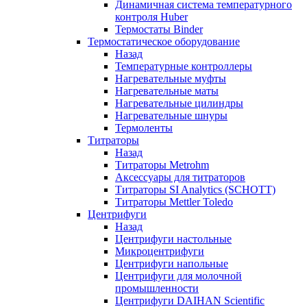
Динамичная система температурного
контроля Huber
Термостаты Binder
Термостатическое оборудование
Назад
Температурные контроллеры
Нагревательные муфты
Нагревательные маты
Нагревательные цилиндры
Нагревательные шнуры
Термоленты
Титраторы
Назад
Титраторы Metrohm
Аксессуары для титраторов
Титраторы SI Analytics (SCHOTT)
Титраторы Mettler Toledo
Центрифуги
Назад
Центрифуги настольные
Микроцентрифуги
Центрифуги напольные
Центрифуги для молочной
промышленности
Центрифуги DAIHAN Scientific