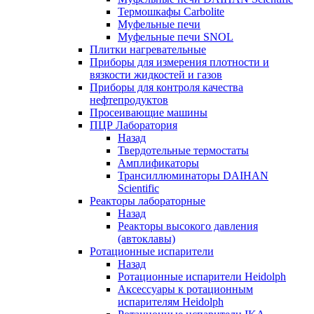
Термошкафы Carbolite
Муфельные печи
Муфельные печи SNOL
Плитки нагревательные
Приборы для измерения плотности и
вязкости жидкостей и газов
Приборы для контроля качества
нефтепродуктов
Просеивающие машины
ПЦР Лаборатория
Назад
Твердотельные термостаты
Амплификаторы
Трансиллюминаторы DAIHAN
Scientific
Реакторы лабораторные
Назад
Реакторы высокого давления
(автоклавы)
Ротационные испарители
Назад
Ротационные испарители Heidolph
Аксессуары к ротационным
испарителям Heidolph