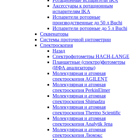
Ротационные испарители IKA
Аксессуары к ротационным
испарителям IKA
Испарители роторные
производственные до 50 л Buchi
Испарители роторные до 5 л Buchi
Секвенаторы
Системы проточной цитометрии
Спектроскопия
Назад
Спектрофотометры HACH-LANGE
Планшетные (спектро)фотометры
(ИФА анализаторы)
Молекулярная и атомная
спектроскопия AGILENT
Молекулярная и атомная
спектроскопия PerkinElmer
Молекулярная и атомная
спектроскопия Shimadzu
Молекулярная и атомная
спектроскопия Thermo Scientific
Молекулярная и атомная
спектроскопия Analytik Jena
Молекулярная и атомная
спектроскопия Люмэкс