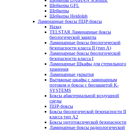
Шейкеры DAIHAN Scientific
Шейкеры GFL
Шейкеры
Шейкеры Heidolph
Ламинарные боксы ПЦР-боксы
Назад
TELSTAR Ламинарные боксы
биологической защиты
Ламинарные боксы биологической
безопасности класса II (тип А)
Ламинарные боксы биологической
безопасности класса I
Ламинарные Шкафы для стерильного
хранения
Ламинарные укрытия
Вытяжные шкафы с ламинарным
потоком и боксы с биозащитой K-
SYSTEMS
Боксы абактериальной воздушной
среды
ПЦР-боксы
Боксы биологической безопасности II
класса тип A2
Боксы цитотоксической безопасности
Ламинарные боксы радиологической