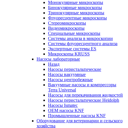
Монокулярные микроскопы
Бинокулярные микроскопы
Тринокулярные микроскопы
Флуоресцентные микроскопы
Стереомикроскопы
Видеомикроскопы
Специальные микроскопы
Системы анализа в микроскопии
Системы флуоресцентного анализа
Экспертные системы ES
Микроскопы KRUSS
Насосы лабораторные
Назад
Насосы перистальтические
Насосы вакуумные
Насосы центробежные
Вакуумные насосы и компрессоры
Terra Universal
Насосы для перекачивания жидкостей
Насосы перистальтические Heidolph
Насосы Ismatec
OEM насосы KNF
Промышленные насосы KNF
Оборудование для ветеринарии и сельского
хозяйства