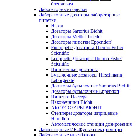
блендерам
Лабораторные горелки
Лабораторные дозаторы лабораторные
пипетки
Назад
Дозаторы Sartorius Biohit
Дозаторы Mettler Toledo
Дозаторы пипетки Eppendorf
Finnpipette Дозаторы Thermo Fisher
Scientific
Lenpipette Дозаторы Thermo Fisher
Scientific
Пипеточные дозаторы
Бутылочные дозаторы Hirschmann
Laborgerate
Дозаторы бутылочные Sartorius Biohit
Дозаторы бутылочные Eppendorf
Пипетки Пастера
Наконечники Biohit
АКСЕССУАРЫ BIOHIT
Степперы дозаторы шприцевые
Hamilton
Автоматические станции дозирования
Лабораторные ИК-Фурье спектрометры
Лабораторные инкубаторы