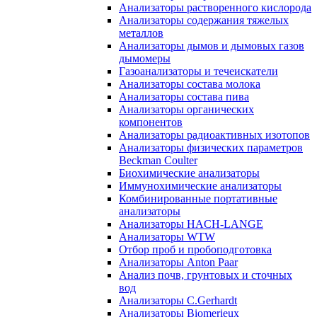
Анализаторы растворенного кислорода
Анализаторы содержания тяжелых
металлов
Анализаторы дымов и дымовых газов
дымомеры
Газоанализаторы и течеискатели
Анализаторы состава молока
Анализаторы состава пива
Анализаторы органических
компонентов
Анализаторы радиоактивных изотопов
Анализаторы физических параметров
Beckman Coulter
Биохимические анализаторы
Иммунохимические анализаторы
Комбинированные портативные
анализаторы
Анализаторы HACH-LANGE
Анализаторы WTW
Отбор проб и пробоподготовка
Анализаторы Anton Paar
Анализ почв, грунтовых и сточных
вод
Анализаторы C.Gerhardt
Анализаторы Biomerieux