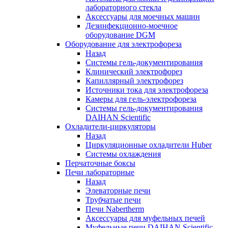
лабораторного стекла
Аксессуары для моечных машин
Дезинфекционно-моечное
оборудование DGM
Оборудование для электрофореза
Назад
Системы гель-документирования
Клинический электрофорез
Капиллярный электрофорез
Источники тока для электрофореза
Камеры для гель-электрофореза
Системы гель-документирования
DAIHAN Scientific
Охладители-циркуляторы
Назад
Циркуляционные охладители Huber
Системы охлаждения
Перчаточные боксы
Печи лабораторные
Назад
Элеваторные печи
Трубчатые печи
Печи Nabertherm
Аксессуары для муфельных печей
Муфельные печи DAIHAN Scientific