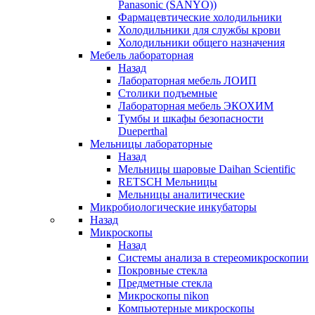
Panasonic (SANYO))
Фармацевтические холодильники
Холодильники для службы крови
Холодильники общего назначения
Мебель лабораторная
Назад
Лабораторная мебель ЛОИП
Столики подъемные
Лабораторная мебель ЭКОХИМ
Тумбы и шкафы безопасности
Dueperthal
Мельницы лабораторные
Назад
Мельницы шаровые Daihan Scientific
RETSCH Мельницы
Мельницы аналитические
Микробиологические инкубаторы
Назад
Микроскопы
Назад
Системы анализа в стереомикроскопии
Покровные стекла
Предметные стекла
Микроскопы nikon
Компьютерные микроскопы