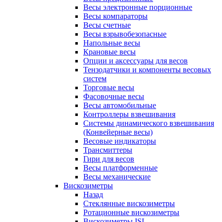
Весы электронные порционные
Весы компараторы
Весы счетные
Весы взрывобезопасные
Напольные весы
Крановые весы
Опции и аксессуары для весов
Тензодатчики и компоненты весовых
систем
Торговые весы
Фасовочные весы
Весы автомобильные
Контроллеры взвешивания
Системы динамического взвешивания
(Конвейерные весы)
Весовые индикаторы
Трансмиттеры
Гири для весов
Весы платформенные
Весы механические
Вискозиметры
Назад
Стеклянные вискозиметры
Ротационные вискозиметры
Вискозиметры ISL