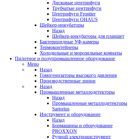
Дисковые центрифуги
Трубчатые центрифуги
Центрифуги Frontier
Центрифуги OHAUS
Шейкер-инкубаторы
Назад
Шейкер-инкубаторы для планшет
Бактерицидные УФ-камеры
Термоконтейнеры
Холодильные и морозильные комнаты
Пилотное и полупромышленное оборудование
Menu
Назад
Гомогенизаторы высокого давления
Производственные линии
Назад
Промышленные металлодетекторы
Назад
Промышленные металлодетекторы
Sartorius
Инструмент и оборудование
Назад
Бормашины и оборудование
PROXXON
Ручной электроинструмент