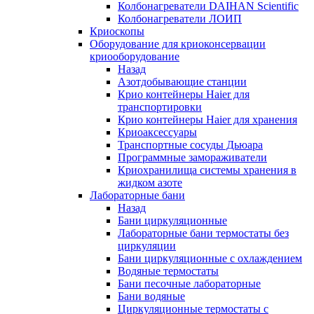
Колбонагреватели DAIHAN Scientific
Колбонагреватели ЛОИП
Криоскопы
Оборудование для криоконсервации
криооборудование
Назад
Азотдобывающие станции
Крио контейнеры Haier для
транспортировки
Крио контейнеры Haier для хранения
Криоаксессуары
Транспортные сосуды Дьюара
Программные замораживатели
Криохранилища системы хранения в
жидком азоте
Лабораторные бани
Назад
Бани циркуляционные
Лабораторные бани термостаты без
циркуляции
Бани циркуляционные с охлаждением
Водяные термостаты
Бани песочные лабораторные
Бани водяные
Циркуляционные термостаты с