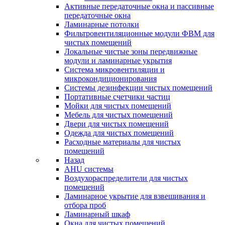
Активные передаточные окна и пассивные
передаточные окна
Ламинарные потолки
Фильтровентиляционные модули ФВМ для
чистых помещений
Локальные чистые зоны передвижные
модули и ламинарные укрытия
Система микровентиляции и
микрокондиционирования
Системы дезинфекции чистых помещений
Портативные счетчики частиц
Мойки для чистых помещений
Мебель для чистых помещений
Двери для чистых помещений
Одежда для чистых помещений
Расходные материалы для чистых
помещений
Назад
AHU системы
Воздухораспределители для чистых
помещений
Ламинарное укрытие для взвешивания и
отбора проб
Ламинарный шкаф
Окна для чистых помещений