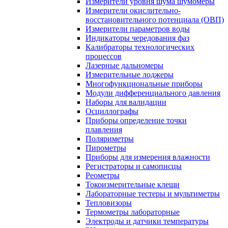
Измерители уровня шума шумомеры
Измерители окислительно-
восстановительного потенциала (ОВП)
Измерители параметров воды
Индикаторы чередования фаз
Калибраторы технологических
процессов
Лазерные дальномеры
Измерительные лоджеры
Многофункциональные приборы
Модули дифференциального давления
Наборы для валидации
Осциллографы
Приборы определение точки
плавления
Поляриметры
Пирометры
Приборы для измерения влажности
Регистраторы и самописцы
Реометры
Токоизмерительные клещи
Лабораторные тестеры и мультиметры
Тепловизоры
Термометры лабораторные
Электроды и датчики температуры