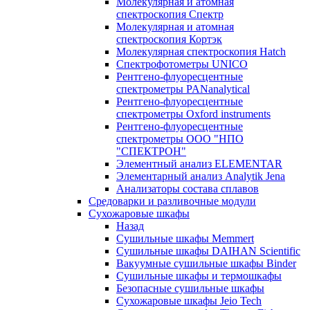
Молекулярная и атомная
спектроскопия Спектр
Молекулярная и атомная
спектроскопия Кортэк
Молекулярная спектроскопия Hatch
Спектрофотометры UNICO
Рентгено-флуоресцентные
спектрометры PANanalytical
Рентгено-флуоресцентные
спектрометры Oxford instruments
Рентгено-флуоресцентные
спектрометры ООО "НПО
"СПЕКТРОН"
Элементный анализ ELEMENTAR
Элементарный анализ Analytik Jena
Анализаторы состава сплавов
Средоварки и разливочные модули
Сухожаровые шкафы
Назад
Сушильные шкафы Memmert
Сушильные шкафы DAIHAN Scientific
Вакуумные сушильные шкафы Binder
Сушильные шкафы и термошкафы
Безопасные сушильные шкафы
Сухожаровые шкафы Jeio Tech