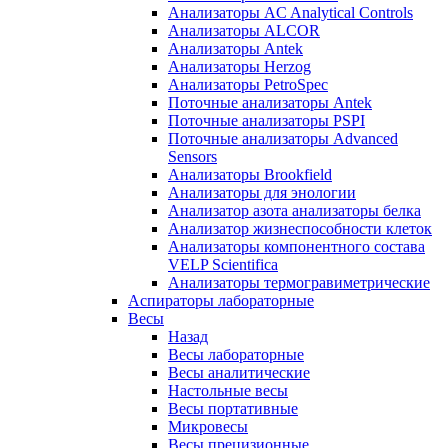
Анализаторы AC Analytical Controls
Анализаторы ALCOR
Анализаторы Antek
Анализаторы Herzog
Анализаторы PetroSpec
Поточные анализаторы Antek
Поточные анализаторы PSPI
Поточные анализаторы Advanced
Sensors
Анализаторы Brookfield
Анализаторы для энологии
Анализатор азота анализаторы белка
Анализатор жизнеспособности клеток
Анализаторы компонентного состава
VELP Scientifica
Анализаторы термогравиметрические
Аспираторы лабораторные
Весы
Назад
Весы лабораторные
Весы аналитические
Настольные весы
Весы портативные
Микровесы
Весы прецизионные