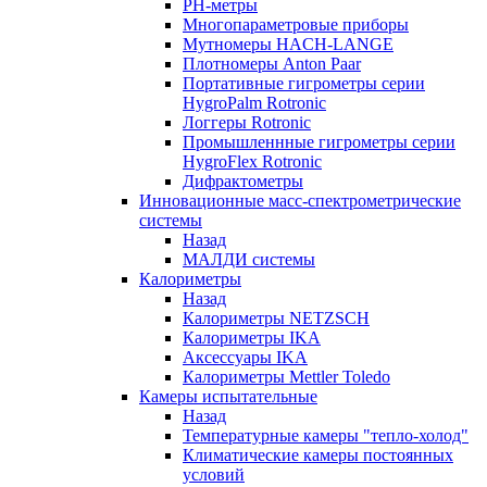
РH-метры
Многопараметровые приборы
Мутномеры HACH-LANGE
Плотномеры Anton Paar
Портативные гигрометры серии
HygroPalm Rotronic
Логгеры Rotronic
Промышленнные гигрометры серии
HygroFlex Rotronic
Дифрактометры
Инновационные масс-спектрометрические
системы
Назад
МАЛДИ системы
Калориметры
Назад
Калориметры NETZSCH
Калориметры IKA
Аксессуары IKA
Калориметры Mettler Toledo
Камеры испытательные
Назад
Температурные камеры "тепло-холод"
Климатические камеры постоянных
условий