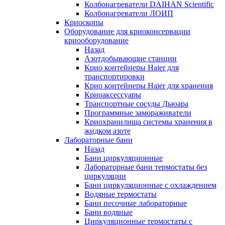
Колбонагреватели DAIHAN Scientific
Колбонагреватели ЛОИП
Криоскопы
Оборудование для криоконсервации
криооборудование
Назад
Азотдобывающие станции
Крио контейнеры Haier для
транспортировки
Крио контейнеры Haier для хранения
Криоаксессуары
Транспортные сосуды Дьюара
Программные замораживатели
Криохранилища системы хранения в
жидком азоте
Лабораторные бани
Назад
Бани циркуляционные
Лабораторные бани термостаты без
циркуляции
Бани циркуляционные с охлаждением
Водяные термостаты
Бани песочные лабораторные
Бани водяные
Циркуляционные термостаты с