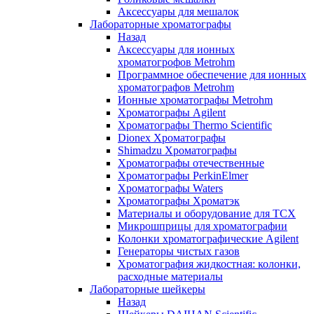
Аксессуары для мешалок
Лабораторные хроматографы
Назад
Аксессуары для ионных
хроматогрофов Metrohm
Программное обеспечение для ионных
хроматографов Metrohm
Ионные хроматографы Metrohm
Хроматографы Agilent
Хроматографы Thermo Scientific
Dionex Хроматографы
Shimadzu Хроматографы
Хроматографы отечественные
Хроматографы PerkinElmer
Хроматографы Waters
Хроматографы Хроматэк
Материалы и оборудование для ТСХ
Микрошприцы для хроматографии
Колонки хроматографические Agilent
Генераторы чистых газов
Хроматография жидкостная: колонки,
расходные материалы
Лабораторные шейкеры
Назад