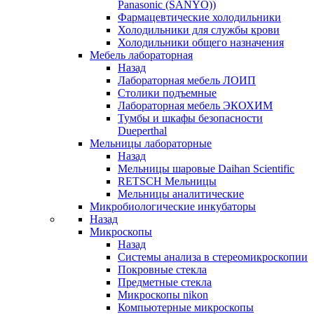
Panasonic (SANYO))
Фармацевтические холодильники
Холодильники для службы крови
Холодильники общего назначения
Мебель лабораторная
Назад
Лабораторная мебель ЛОИП
Столики подъемные
Лабораторная мебель ЭКОХИМ
Тумбы и шкафы безопасности
Dueperthal
Мельницы лабораторные
Назад
Мельницы шаровые Daihan Scientific
RETSCH Мельницы
Мельницы аналитические
Микробиологические инкубаторы
Назад
Микроскопы
Назад
Системы анализа в стереомикроскопии
Покровные стекла
Предметные стекла
Микроскопы nikon
Компьютерные микроскопы