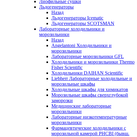
Лиофильные сушки
Льдогенераторы
Назад
Льдогенераторы Icematic
Льдогенераторы SCOTSMAN
Лабораторные холодильники и
морозильники
Назад
Angelantoni Холодильники и
морозильники
Лабораторные морозильники GFL
Холодильники и морозильники Thermo
Fisher Scientific
Холодильники DAIHAN Scientific
Liebherr Лабораторные холодильные и
морозильные шкафы
Холодильные шкафы для химикатов
Морозильные шкафы сверхглубокой
заморозки
Медицинские лабораторные
морозильники
Лабораторные низкотемпературные
морозильники
Фармацевтические холодильники с
морозильной камерой PHCBI (бывш.