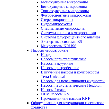
Монокулярные микроскопы
Бинокулярные микроскопы
Тринокулярные микроскопы
Флуоресцентные микроскопы
Стереомикроскопы
Видеомикроскопы
Специальные микроскопы
Системы анализа в микроскопии
Системы флуоресцентного анализа
Экспертные системы ES
Микроскопы KRUSS
Насосы лабораторные
Назад
Насосы перистальтические
Насосы вакуумные
Насосы центробежные
Вакуумные насосы и компрессоры
Terra Universal
Насосы для перекачивания жидкостей
Насосы перистальтические Heidolph
Насосы Ismatec
OEM насосы KNF
Промышленные насосы KNF
Оборудование для ветеринарии и сельского
хозяйства