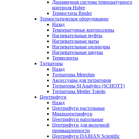
Динамичная система температурного
контроля Huber
Термостаты Binder
Термостатическое оборудование
Назад
Температурные контроллеры
Нагревательные муфты
Нагревательные маты
Нагревательные цилиндры
Нагревательные шнуры
Термоленты
Титраторы
Назад
Титраторы Metrohm
Аксессуары для титраторов
Титраторы SI Analytics (SCHOTT)
Титраторы Mettler Toledo
Центрифуги
Назад
Центрифуги настольные
Микроцентрифуги
Центрифуги напольные
Центрифуги для молочной
промышленности
Центрифуги DAIHAN Scientific