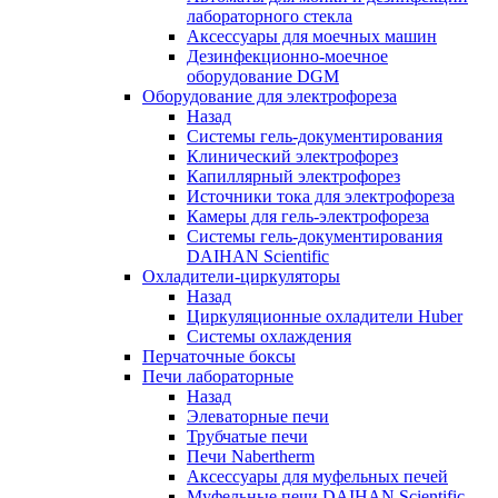
лабораторного стекла
Аксессуары для моечных машин
Дезинфекционно-моечное
оборудование DGM
Оборудование для электрофореза
Назад
Системы гель-документирования
Клинический электрофорез
Капиллярный электрофорез
Источники тока для электрофореза
Камеры для гель-электрофореза
Системы гель-документирования
DAIHAN Scientific
Охладители-циркуляторы
Назад
Циркуляционные охладители Huber
Системы охлаждения
Перчаточные боксы
Печи лабораторные
Назад
Элеваторные печи
Трубчатые печи
Печи Nabertherm
Аксессуары для муфельных печей
Муфельные печи DAIHAN Scientific