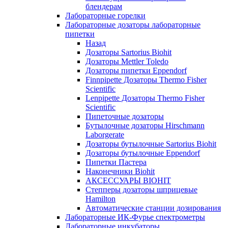
блендерам
Лабораторные горелки
Лабораторные дозаторы лабораторные
пипетки
Назад
Дозаторы Sartorius Biohit
Дозаторы Mettler Toledo
Дозаторы пипетки Eppendorf
Finnpipette Дозаторы Thermo Fisher
Scientific
Lenpipette Дозаторы Thermo Fisher
Scientific
Пипеточные дозаторы
Бутылочные дозаторы Hirschmann
Laborgerate
Дозаторы бутылочные Sartorius Biohit
Дозаторы бутылочные Eppendorf
Пипетки Пастера
Наконечники Biohit
АКСЕССУАРЫ BIOHIT
Степперы дозаторы шприцевые
Hamilton
Автоматические станции дозирования
Лабораторные ИК-Фурье спектрометры
Лабораторные инкубаторы