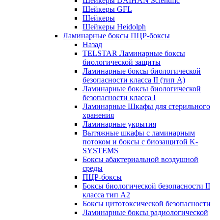
Шейкеры DAIHAN Scientific
Шейкеры GFL
Шейкеры
Шейкеры Heidolph
Ламинарные боксы ПЦР-боксы
Назад
TELSTAR Ламинарные боксы
биологической защиты
Ламинарные боксы биологической
безопасности класса II (тип А)
Ламинарные боксы биологической
безопасности класса I
Ламинарные Шкафы для стерильного
хранения
Ламинарные укрытия
Вытяжные шкафы с ламинарным
потоком и боксы с биозащитой K-
SYSTEMS
Боксы абактериальной воздушной
среды
ПЦР-боксы
Боксы биологической безопасности II
класса тип A2
Боксы цитотоксической безопасности
Ламинарные боксы радиологической