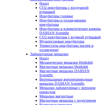
Назад
СО2-инкубаторы с воздушной
рубашкой
Инкубаторы газовые
Инкубаторы и охлаждающие
инкубаторы
Инкубаторы и климатические камеры
DAIHAN Scientific
CO2-инкубаторы с водяной рубашкой
Мультигазовые инкубаторы
Термостаты инкубаторы нагрев и
охлаждение
Лабораторные мешалки
Назад
Механические мешалки Heidolph
Магнитные мешалки Heidolph
Магнитные мешалки DAIHAN
Scientific
Вертикальные верхнеприводные
мешалки DAIHAN Scientific
Мешалки лабораторные с верхним
приводом
Мешалки магнитные
Магнитные мешалки с подогревом
Роликовые мешалки