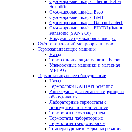
Сухожаровые шкафы Thermo Fisher
Scientific
Сухожаровые шкафы Esco
Сухожаровые шкафы BMT
Сухожаровые шкафы Daihan Labtech
Сухожаровые шкафы PHCBI (бывш.
Panasonic (SANYO))
Вакуумные сухожаровые шкафы
Счётчики колоний микроорганизмов
Термозапаивающие машины
Назад
Термозапаивающие машины Famos
Упаковочные машинки и материал
MELAG
Термостатирующее оборудование
Назад
Термоблоки DAIHAN Scientific
Аксессуары для термостатирующего
оборудования
Лабораторные термостаты с
принудительной конвенцией
Термостаты с охлаждением
Термостаты лабораторные
Термостаты твердотельные
Температурные камеры нагревания