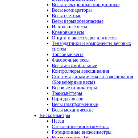
Весы электронные порционные
Весы компараторы
Весы счетные
Весы взрывобезопасные
Напольные весы
Крановые весы
Опции и аксессуары для весов
Тензодатчики и компоненты весовых
систем
Торговые весы
Фасовочные весы
Весы автомобильные
Контроллеры взвешивания
Системы динамического взвешивания
(Конвейерные весы)
Весовые индикаторы
Трансмиттеры
Гири для весов
Весы платформенные
Весы механические
Вискозиметры
Назад
Стеклянные вискозиметры
Ротационные вискозиметры
Вискозиметры ISL