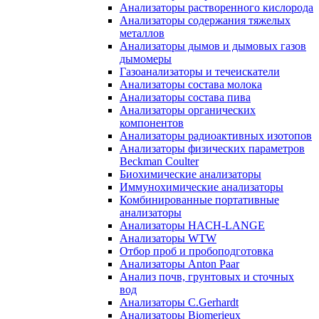
Анализаторы растворенного кислорода
Анализаторы содержания тяжелых
металлов
Анализаторы дымов и дымовых газов
дымомеры
Газоанализаторы и течеискатели
Анализаторы состава молока
Анализаторы состава пива
Анализаторы органических
компонентов
Анализаторы радиоактивных изотопов
Анализаторы физических параметров
Beckman Coulter
Биохимические анализаторы
Иммунохимические анализаторы
Комбинированные портативные
анализаторы
Анализаторы HACH-LANGE
Анализаторы WTW
Отбор проб и пробоподготовка
Анализаторы Anton Paar
Анализ почв, грунтовых и сточных
вод
Анализаторы C.Gerhardt
Анализаторы Biomerieux