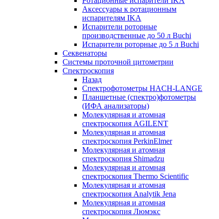
Ротационные испарители IKA
Аксессуары к ротационным
испарителям IKA
Испарители роторные
производственные до 50 л Buchi
Испарители роторные до 5 л Buchi
Секвенаторы
Системы проточной цитометрии
Спектроскопия
Назад
Спектрофотометры HACH-LANGE
Планшетные (спектро)фотометры
(ИФА анализаторы)
Молекулярная и атомная
спектроскопия AGILENT
Молекулярная и атомная
спектроскопия PerkinElmer
Молекулярная и атомная
спектроскопия Shimadzu
Молекулярная и атомная
спектроскопия Thermo Scientific
Молекулярная и атомная
спектроскопия Analytik Jena
Молекулярная и атомная
спектроскопия Люмэкс