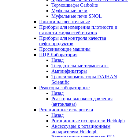
Термошкафы Carbolite
Муфельные печи
Муфельные печи SNOL
Плитки нагревательные
Приборы для измерения плотности и
вязкости жидкостей и газов
Приборы для контроля качества
нефтепродуктов
Просеивающие машины
ПЦР Лаборатория
Назад
Твердотельные термостаты
Амплификаторы
Трансиллюминаторы DAIHAN
Scientific
Реакторы лабораторные
Назад
Реакторы высокого давления
(автоклавы)
Ротационные испарители
Назад
Ротационные испарители Heidolph
Аксессуары к ротационным
испарителям Heidolph