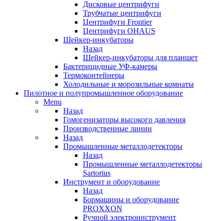
Дисковые центрифуги
Трубчатые центрифуги
Центрифуги Frontier
Центрифуги OHAUS
Шейкер-инкубаторы
Назад
Шейкер-инкубаторы для планшет
Бактерицидные УФ-камеры
Термоконтейнеры
Холодильные и морозильные комнаты
Пилотное и полупромышленное оборудование
Menu
Назад
Гомогенизаторы высокого давления
Производственные линии
Назад
Промышленные металлодетекторы
Назад
Промышленные металлодетекторы
Sartorius
Инструмент и оборудование
Назад
Бормашины и оборудование
PROXXON
Ручной электроинструмент