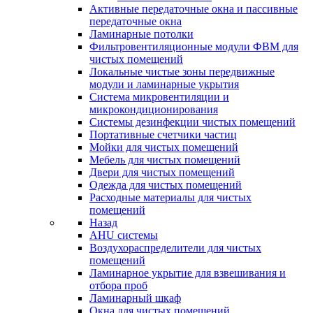
Активные передаточные окна и пассивные
передаточные окна
Ламинарные потолки
Фильтровентиляционные модули ФВМ для
чистых помещений
Локальные чистые зоны передвижные
модули и ламинарные укрытия
Система микровентиляции и
микрокондиционирования
Системы дезинфекции чистых помещений
Портативные счетчики частиц
Мойки для чистых помещений
Мебель для чистых помещений
Двери для чистых помещений
Одежда для чистых помещений
Расходные материалы для чистых
помещений
Назад
AHU системы
Воздухораспределители для чистых
помещений
Ламинарное укрытие для взвешивания и
отбора проб
Ламинарный шкаф
Окна для чистых помещений