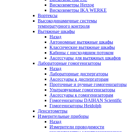
Вискозиметры Herzog
Вискозиметры IKA WERKE
Вортексы
Высокодинамичные системы
температурного контроля
Вытяжные шкафы
Назад
Автономные вытяжные шкафы
Классические вытяжные шкафы
Кабины с нисходящим потоком
Аксессуары для вытяжных шкафов
Лабораторные гомогенизаторы
Назад
Лабораторные диспергаторы
Аксессуары к диспергаторам
Проточные и ручные гомогенизаторы
Ультразвуковые гомогенизаторы
Аксессуары к гомогенизаторам
Гомогенизаторы DAIHAN Scientific
Гомогенизаторы Heidolph
Денситометры
Измерительные приборы
Назад
Измерители проводимости