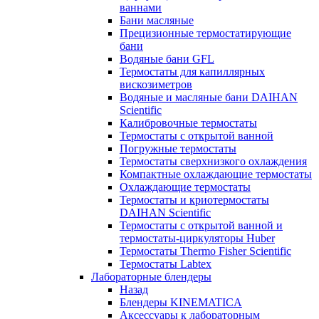
ваннами
Бани масляные
Прецизионные термостатирующие
бани
Водяные бани GFL
Термостаты для капиллярных
вискозиметров
Водяные и масляные бани DAIHAN
Scientific
Калибровочные термостаты
Термостаты с открытой ванной
Погружные термостаты
Термостаты сверхнизкого охлаждения
Компактные охлаждающие термостаты
Охлаждающие термостаты
Термостаты и криотермостаты
DAIHAN Scientific
Термостаты с открытой ванной и
термостаты-циркуляторы Huber
Термостаты Thermo Fisher Scientific
Термостаты Labtex
Лабораторные блендеры
Назад
Блендеры KINEMATICA
Аксессуары к лабораторным