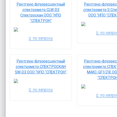
Рентгено-флуоресцентный
Рентгено-флуоре
спектрометр CLW-D3
спектрометр S Сп
Спектроскан ООО "НПО
ООО "НПО "СПЕ
"СПЕКТРОН"
по запро
по запросу
Рентгено-флуоресцентный
Рентгено-флуоре
спектрометр СПЕКТРОСКАН
спектрометр СПЕ
SW-D3 ООО "НПО "СПЕКТРОН"
MAKC-GF1(2)E О
"СПЕКТРОН
по запросу
по запро