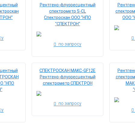
сцентный
Рентгено-флуоресцентный
Рентген
ектроскан
спектрометр S-CL
спектром
КТРОН"
Спектроскан ООО "НПО
ООО "
"СПЕКТРОН"
су
по запросу
сцентный
СПЕКТРОСКАН MAKC-GF12E
Рентген
КТРОСКАН
Рентгено-флуоресцентный
спектро
ОО "НПО
спектрометр СПЕКТРОН
МАК
"
по запросу
су