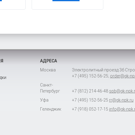
ИЯ
АДРЕСА
Москва
Электролитный проезд 3б Стро
+7 (495) 152-56-25
;
order@gk-np
дки
Санкт-
Петербург
+7 (812) 214-46-48
spb@gk-npk.
Уфа
+7 (495) 152-56-25
rr@gk-npk.ru
Геленджик
+7 (918) 052-17-15
info@gk-npk.