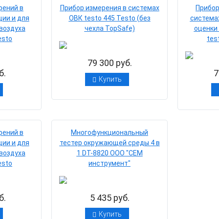
рений в
Прибор измерения в системах
Прибор
ии и для
ОВК testo 445 Testo (без
система
воздуха
чехла TopSafe)
оценки
esto
tes
79 300 руб.
б.
7
Купить
рений в
Многофункциональный
ии и для
тестер окружающей среды 4 в
воздуха
1 DT-8820 ООО "СЕМ
esto
инструмент"
б.
5 435 руб.
Купить