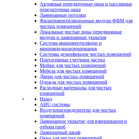
Активные передаточные окна и пассивные
передаточные окна
Ламинарные потолки
Фильтровентиляционные модули ФВМ для
чистых помещений
Локальные чистые зоны передвижные
модули и ламинарные укрытия
Система микровентиляции и
микрокондиционирования
Системы дезинфекции чистых помещений
Портативные счетчики частиц
Мойки для чистых помещений
Мебель для чистых помещений
Двери для чистых помещений
Одежда для чистых помещений
Расходные материалы для чистых
помещений
Назад
AHU системы
Воздухораспределители для чистых
помещений
Ламинарное укрытие для взвешивания и
отбора проб
Ламинарный шкаф
Окна для чистых помещений