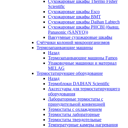
Сухожаровые шкафы Thermo Fisher
Scientific
Сухожаровые шкафы Esco
Сухожаровые шкафы BMT
Сухожаровые шкафы Daihan Labtech
Сухожаровые шкафы PHCBI (бывш.
Panasonic (SANYO))
Вакуумные сухожаровые шкафы
Счётчики колоний микроорганизмов
Термозапаивающие машины
Назад
Термозапаивающие машины Famos
Упаковочные машинки и материал
MELAG
Термостатирующее оборудование
Назад
Термоблоки DAIHAN Scientific
Аксессуары для термостатирующего
оборудования
Лабораторные термостаты с
принудительной конвенцией
Термостаты с охлаждением
Термостаты лабораторные
Термостаты твердотельные
Температурные камеры нагревания