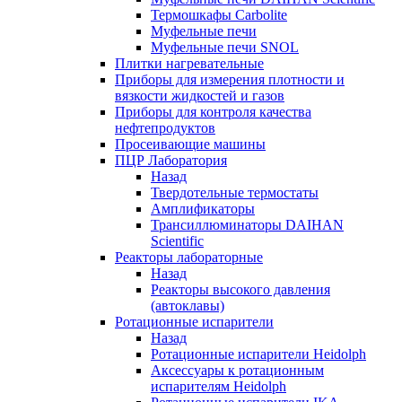
Термошкафы Carbolite
Муфельные печи
Муфельные печи SNOL
Плитки нагревательные
Приборы для измерения плотности и
вязкости жидкостей и газов
Приборы для контроля качества
нефтепродуктов
Просеивающие машины
ПЦР Лаборатория
Назад
Твердотельные термостаты
Амплификаторы
Трансиллюминаторы DAIHAN
Scientific
Реакторы лабораторные
Назад
Реакторы высокого давления
(автоклавы)
Ротационные испарители
Назад
Ротационные испарители Heidolph
Аксессуары к ротационным
испарителям Heidolph