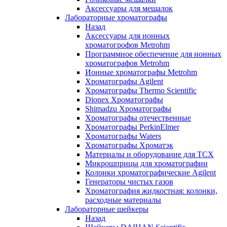
Аксессуары для мешалок
Лабораторные хроматографы
Назад
Аксессуары для ионных
хроматогрофов Metrohm
Программное обеспечение для ионных
хроматографов Metrohm
Ионные хроматографы Metrohm
Хроматографы Agilent
Хроматографы Thermo Scientific
Dionex Хроматографы
Shimadzu Хроматографы
Хроматографы отечественные
Хроматографы PerkinElmer
Хроматографы Waters
Хроматографы Хроматэк
Материалы и оборудование для ТСХ
Микрошприцы для хроматографии
Колонки хроматографические Agilent
Генераторы чистых газов
Хроматография жидкостная: колонки,
расходные материалы
Лабораторные шейкеры
Назад