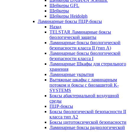
Шейкеры DAIHAN Scientific
Шейкеры GFL
Шейкеры
Шейкеры Heidolph
Ламинарные боксы ПЦР-боксы
Назад
TELSTAR Ламинарные боксы
биологической защиты
Ламинарные боксы биологической
безопасности класса II (тип А)
Ламинарные боксы биологической
безопасности класса I
Ламинарные Шкафы для стерильного
хранения
Ламинарные укрытия
Вытяжные шкафы с ламинарным
потоком и боксы с биозащитой K-
SYSTEMS
Боксы абактериальной воздушной
среды
ПЦР-боксы
Боксы биологической безопасности II
класса тип A2
Боксы цитотоксической безопасности
Ламинарные боксы радиологической