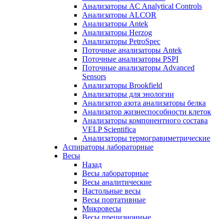
Анализаторы AC Analytical Controls
Анализаторы ALCOR
Анализаторы Antek
Анализаторы Herzog
Анализаторы PetroSpec
Поточные анализаторы Antek
Поточные анализаторы PSPI
Поточные анализаторы Advanced
Sensors
Анализаторы Brookfield
Анализаторы для энологии
Анализатор азота анализаторы белка
Анализатор жизнеспособности клеток
Анализаторы компонентного состава
VELP Scientifica
Анализаторы термогравиметрические
Аспираторы лабораторные
Весы
Назад
Весы лабораторные
Весы аналитические
Настольные весы
Весы портативные
Микровесы
Весы прецизионные