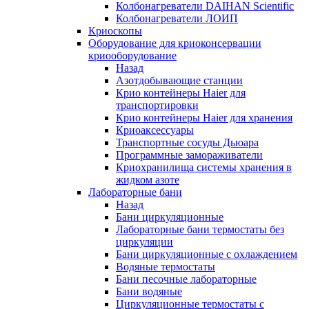
Колбонагреватели DAIHAN Scientific
Колбонагреватели ЛОИП
Криоскопы
Оборудование для криоконсервации
криооборудование
Назад
Азотдобывающие станции
Крио контейнеры Haier для
транспортировки
Крио контейнеры Haier для хранения
Криоаксессуары
Транспортные сосуды Дьюара
Программные замораживатели
Криохранилища системы хранения в
жидком азоте
Лабораторные бани
Назад
Бани циркуляционные
Лабораторные бани термостаты без
циркуляции
Бани циркуляционные с охлаждением
Водяные термостаты
Бани песочные лабораторные
Бани водяные
Циркуляционные термостаты с