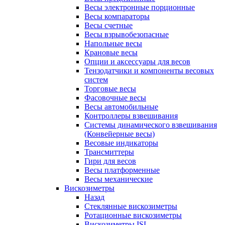
Весы электронные порционные
Весы компараторы
Весы счетные
Весы взрывобезопасные
Напольные весы
Крановые весы
Опции и аксессуары для весов
Тензодатчики и компоненты весовых
систем
Торговые весы
Фасовочные весы
Весы автомобильные
Контроллеры взвешивания
Системы динамического взвешивания
(Конвейерные весы)
Весовые индикаторы
Трансмиттеры
Гири для весов
Весы платформенные
Весы механические
Вискозиметры
Назад
Стеклянные вискозиметры
Ротационные вискозиметры
Вискозиметры ISL