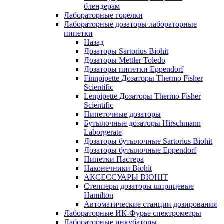
блендерам
Лабораторные горелки
Лабораторные дозаторы лабораторные
пипетки
Назад
Дозаторы Sartorius Biohit
Дозаторы Mettler Toledo
Дозаторы пипетки Eppendorf
Finnpipette Дозаторы Thermo Fisher
Scientific
Lenpipette Дозаторы Thermo Fisher
Scientific
Пипеточные дозаторы
Бутылочные дозаторы Hirschmann
Laborgerate
Дозаторы бутылочные Sartorius Biohit
Дозаторы бутылочные Eppendorf
Пипетки Пастера
Наконечники Biohit
АКСЕССУАРЫ BIOHIT
Степперы дозаторы шприцевые
Hamilton
Автоматические станции дозирования
Лабораторные ИК-Фурье спектрометры
Лабораторные инкубаторы