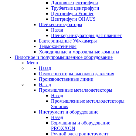
Дисковые центрифуги
Трубчатые центрифуги
Центрифуги Frontier
Центрифуги OHAUS
Шейкер-инкубаторы
Назад
Шейкер-инкубаторы для планшет
Бактерицидные УФ-камеры
Термоконтейнеры
Холодильные и морозильные комнаты
Пилотное и полупромышленное оборудование
Menu
Назад
Гомогенизаторы высокого давления
Производственные линии
Назад
Промышленные металлодетекторы
Назад
Промышленные металлодетекторы
Sartorius
Инструмент и оборудование
Назад
Бормашины и оборудование
PROXXON
Ручной электроинструмент