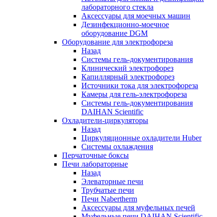
лабораторного стекла
Аксессуары для моечных машин
Дезинфекционно-моечное
оборудование DGM
Оборудование для электрофореза
Назад
Системы гель-документирования
Клинический электрофорез
Капиллярный электрофорез
Источники тока для электрофореза
Камеры для гель-электрофореза
Системы гель-документирования
DAIHAN Scientific
Охладители-циркуляторы
Назад
Циркуляционные охладители Huber
Системы охлаждения
Перчаточные боксы
Печи лабораторные
Назад
Элеваторные печи
Трубчатые печи
Печи Nabertherm
Аксессуары для муфельных печей
Муфельные печи DAIHAN Scientific