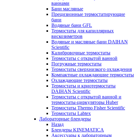
ваннами
Бани масляные
Прецизионные термостатирующие
бани
Водяные бани GFL
Термостаты для капиллярных
вискозиметров
Водяные и масляные бани DAIHAN
Scientific
Калибровочные термостаты
Термостаты с открытой ванной
Погружные термостаты
Термостаты сверхнизкого охлаждения
Компактные охлаждающие термостаты
Охлаждающие термостаты
Термостаты и криотермостаты
DAIHAN Scientific
Термостаты с открытой ванной и
термостаты-циркуляторы Huber
Термостаты Thermo Fisher Scientific
Термостаты Labtex
Лабораторные блендеры
Назад
Блендеры KINEMATICA
Аксессуары к лабораторным