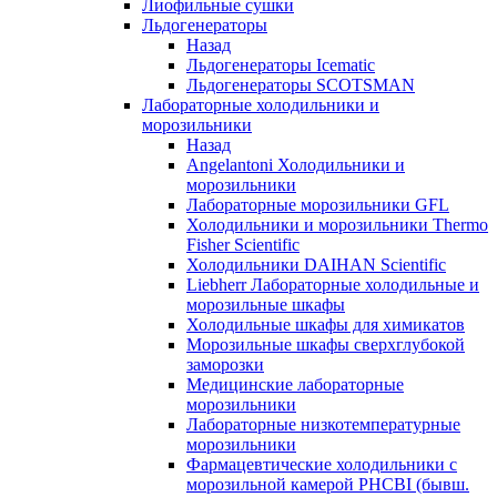
Лиофильные сушки
Льдогенераторы
Назад
Льдогенераторы Icematic
Льдогенераторы SCOTSMAN
Лабораторные холодильники и
морозильники
Назад
Angelantoni Холодильники и
морозильники
Лабораторные морозильники GFL
Холодильники и морозильники Thermo
Fisher Scientific
Холодильники DAIHAN Scientific
Liebherr Лабораторные холодильные и
морозильные шкафы
Холодильные шкафы для химикатов
Морозильные шкафы сверхглубокой
заморозки
Медицинские лабораторные
морозильники
Лабораторные низкотемпературные
морозильники
Фармацевтические холодильники с
морозильной камерой PHCBI (бывш.