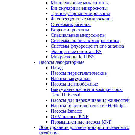
Монокулярные микроскопы
Бинокулярные микроскопы
Тринокулярные микроскопы
Флуоресцентные микроскопы
Стереомикроскопы
Видеомикроскопы
Специальные микроскопы
Системы анализа в микроскопии
Системы флуоресцентного анализа
Экспертные системы ES
Микроскопы KRUSS
Насосы лабораторные
Назад
Насосы перистальтические
Насосы вакуумные
Насосы центробежные
Вакуумные насосы и компрессоры
Terra Universal
Насосы для перекачивания жидкостей
Насосы перистальтические Heidolph
Насосы Ismatec
OEM насосы KNF
Промышленные насосы KNF
Оборудование для ветеринарии и сельского
хозяйства