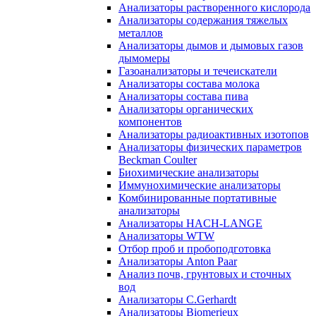
Анализаторы растворенного кислорода
Анализаторы содержания тяжелых
металлов
Анализаторы дымов и дымовых газов
дымомеры
Газоанализаторы и течеискатели
Анализаторы состава молока
Анализаторы состава пива
Анализаторы органических
компонентов
Анализаторы радиоактивных изотопов
Анализаторы физических параметров
Beckman Coulter
Биохимические анализаторы
Иммунохимические анализаторы
Комбинированные портативные
анализаторы
Анализаторы HACH-LANGE
Анализаторы WTW
Отбор проб и пробоподготовка
Анализаторы Anton Paar
Анализ почв, грунтовых и сточных
вод
Анализаторы C.Gerhardt
Анализаторы Biomerieux