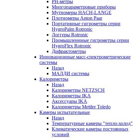
РH-метры
Многопараметровые приборы
Мутномеры HACH-LANGE
Плотномеры Anton Paar
Портативные гигрометры серии
HygroPalm Rotronic
Логгеры Rotronic
Промышленнные гигрометры серии
HygroFlex Rotronic
Дифрактометры
Инновационные масс-спектрометрические
системы
Назад
МАЛДИ системы
Калориметры
Назад
Калориметры NETZSCH
Калориметры IKA
Аксессуары IKA
Калориметры Mettler Toledo
Камеры испытательные
Назад
Температурные камеры "тепло-холод"
Климатические камеры постоянных
условий