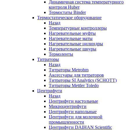
Динамичная система температурного
контроля Huber
Термостаты Binder
Термостатическое оборудование
Назад
Температурные контроллеры
Нагревательные муфты
Нагревательные маты
Нагревательные цилиндры
Нагревательные шнуры
Термоленты
Титраторы
Назад
Титраторы Metrohm
Аксессуары для титраторов
Титраторы SI Analytics (SCHOTT)
Титраторы Mettler Toledo
Центрифуги
Назад
Центрифуги настольные
Микроцентрифуги
Центрифуги напольные
Центрифуги для молочной
промышленности
Центрифуги DAIHAN Scientific