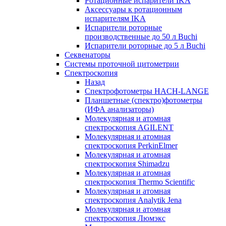
Ротационные испарители IKA
Аксессуары к ротационным
испарителям IKA
Испарители роторные
производственные до 50 л Buchi
Испарители роторные до 5 л Buchi
Секвенаторы
Системы проточной цитометрии
Спектроскопия
Назад
Спектрофотометры HACH-LANGE
Планшетные (спектро)фотометры
(ИФА анализаторы)
Молекулярная и атомная
спектроскопия AGILENT
Молекулярная и атомная
спектроскопия PerkinElmer
Молекулярная и атомная
спектроскопия Shimadzu
Молекулярная и атомная
спектроскопия Thermo Scientific
Молекулярная и атомная
спектроскопия Analytik Jena
Молекулярная и атомная
спектроскопия Люмэкс