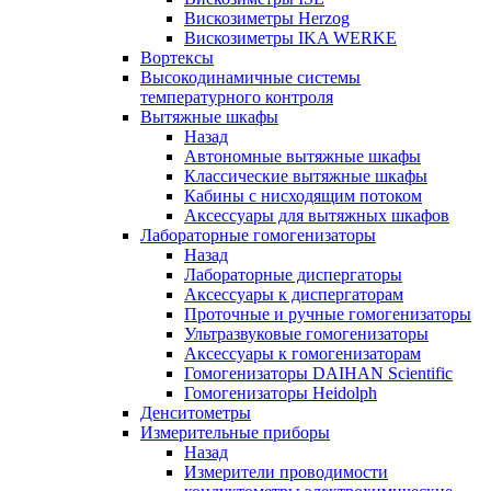
Вискозиметры Herzog
Вискозиметры IKA WERKE
Вортексы
Высокодинамичные системы
температурного контроля
Вытяжные шкафы
Назад
Автономные вытяжные шкафы
Классические вытяжные шкафы
Кабины с нисходящим потоком
Аксессуары для вытяжных шкафов
Лабораторные гомогенизаторы
Назад
Лабораторные диспергаторы
Аксессуары к диспергаторам
Проточные и ручные гомогенизаторы
Ультразвуковые гомогенизаторы
Аксессуары к гомогенизаторам
Гомогенизаторы DAIHAN Scientific
Гомогенизаторы Heidolph
Денситометры
Измерительные приборы
Назад
Измерители проводимости