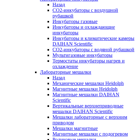
Назад
СО2-инкубаторы с воздушной
рубашкой
Инкубаторы газовые
Инкубаторы и охлаждающие
инкубаторы
Инкубаторы и климатические камеры
DAIHAN Scientific
CO2-инкубаторы с водяной рубашкой
Мультигазовые инкубаторы
Термостаты инкубаторы нагрев и
охлаждение
Лабораторные мешалки
Назад
Механические мешалки Heidolph
Магнитные мешалки Heidolph
Магнитные мешалки DAIHAN
Scientific
Вертикальные верхнеприводные
мешалки DAIHAN Scientific
Мешалки лабораторные с верхним
приводом
Мешалки магнитные
Магнитные мешалки с подогревом
Роликовые мешалки