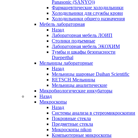
Panasonic (SANYO))
Фармацевтические холодильники
Холодильники для службы крови
Холодильники общего назначения
Мебель лабораторная
Назад
Лабораторная мебель ЛОИП
Столики подъемные
Лабораторная мебель ЭКОХИМ
Тумбы и шкафы безопасности
Dueperthal
Мельницы лабораторные
Назад
Мельницы шаровые Daihan Scientific
RETSCH Мельницы
Мельницы аналитические
Микробиологические инкубаторы
Назад
Микроскопы
Назад
Системы анализа в стереомикроскопии
Покровные стекла
Предметные стекла
Микроскопы nikon
Компьютерные микроскопы