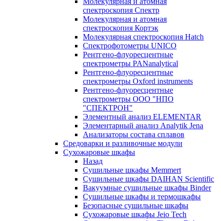
Молекулярная и атомная
спектроскопия Спектр
Молекулярная и атомная
спектроскопия Кортэк
Молекулярная спектроскопия Hatch
Спектрофотометры UNICO
Рентгено-флуоресцентные
спектрометры PANanalytical
Рентгено-флуоресцентные
спектрометры Oxford instruments
Рентгено-флуоресцентные
спектрометры ООО "НПО
"СПЕКТРОН"
Элементный анализ ELEMENTAR
Элементарный анализ Analytik Jena
Анализаторы состава сплавов
Средоварки и разливочные модули
Сухожаровые шкафы
Назад
Сушильные шкафы Memmert
Сушильные шкафы DAIHAN Scientific
Вакуумные сушильные шкафы Binder
Сушильные шкафы и термошкафы
Безопасные сушильные шкафы
Сухожаровые шкафы Jeio Tech