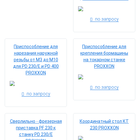
по запросу
Приспособление для
Приспособление для
нарезания наружной
крепления бормашины
резьбы от М3 до М10
на токарном станке
для PD 230/E и PD 400
PROXXON
PROXXON
по запросу
по запросу
Сверлильно - фрезерная
Координатный стол КТ
приставка PF 230 к
230 PROXXON
станку PD 230/E