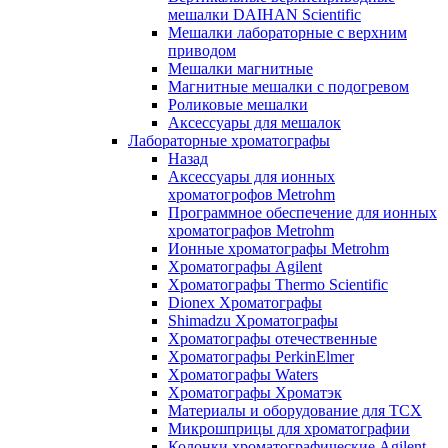
мешалки DAIHAN Scientific
Мешалки лабораторные с верхним
приводом
Мешалки магнитные
Магнитные мешалки с подогревом
Роликовые мешалки
Аксессуары для мешалок
Лабораторные хроматографы
Назад
Аксессуары для ионных
хроматогрофов Metrohm
Программное обеспечение для ионных
хроматографов Metrohm
Ионные хроматографы Metrohm
Хроматографы Agilent
Хроматографы Thermo Scientific
Dionex Хроматографы
Shimadzu Хроматографы
Хроматографы отечественные
Хроматографы PerkinElmer
Хроматографы Waters
Хроматографы Хроматэк
Материалы и оборудование для ТСХ
Микрошприцы для хроматографии
Колонки хроматографические Agilent