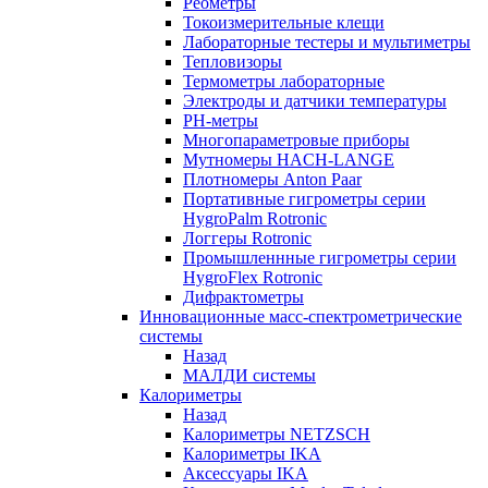
Реометры
Токоизмерительные клещи
Лабораторные тестеры и мультиметры
Тепловизоры
Термометры лабораторные
Электроды и датчики температуры
РH-метры
Многопараметровые приборы
Мутномеры HACH-LANGE
Плотномеры Anton Paar
Портативные гигрометры серии
HygroPalm Rotronic
Логгеры Rotronic
Промышленнные гигрометры серии
HygroFlex Rotronic
Дифрактометры
Инновационные масс-спектрометрические
системы
Назад
МАЛДИ системы
Калориметры
Назад
Калориметры NETZSCH
Калориметры IKA
Аксессуары IKA