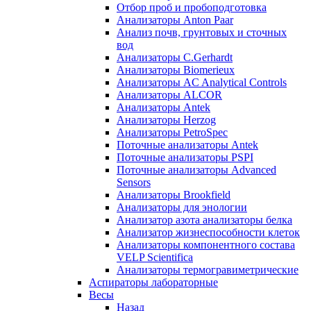
Отбор проб и пробоподготовка
Анализаторы Anton Paar
Анализ почв, грунтовых и сточных
вод
Анализаторы C.Gerhardt
Анализаторы Biomerieux
Анализаторы AC Analytical Controls
Анализаторы ALCOR
Анализаторы Antek
Анализаторы Herzog
Анализаторы PetroSpec
Поточные анализаторы Antek
Поточные анализаторы PSPI
Поточные анализаторы Advanced
Sensors
Анализаторы Brookfield
Анализаторы для энологии
Анализатор азота анализаторы белка
Анализатор жизнеспособности клеток
Анализаторы компонентного состава
VELP Scientifica
Анализаторы термогравиметрические
Аспираторы лабораторные
Весы
Назад