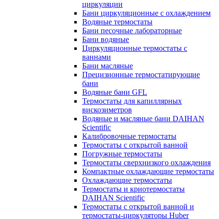
циркуляции
Бани циркуляционные с охлаждением
Водяные термостаты
Бани песочные лабораторные
Бани водяные
Циркуляционные термостаты с
ваннами
Бани масляные
Прецизионные термостатирующие
бани
Водяные бани GFL
Термостаты для капиллярных
вискозиметров
Водяные и масляные бани DAIHAN
Scientific
Калибровочные термостаты
Термостаты с открытой ванной
Погружные термостаты
Термостаты сверхнизкого охлаждения
Компактные охлаждающие термостаты
Охлаждающие термостаты
Термостаты и криотермостаты
DAIHAN Scientific
Термостаты с открытой ванной и
термостаты-циркуляторы Huber