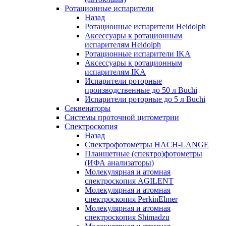
Ротационные испарители
Назад
Ротационные испарители Heidolph
Аксессуары к ротационным
испарителям Heidolph
Ротационные испарители IKA
Аксессуары к ротационным
испарителям IKA
Испарители роторные
производственные до 50 л Buchi
Испарители роторные до 5 л Buchi
Секвенаторы
Системы проточной цитометрии
Спектроскопия
Назад
Спектрофотометры HACH-LANGE
Планшетные (спектро)фотометры
(ИФА анализаторы)
Молекулярная и атомная
спектроскопия AGILENT
Молекулярная и атомная
спектроскопия PerkinElmer
Молекулярная и атомная
спектроскопия Shimadzu