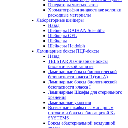
Генераторы чистых газов
Хроматография жидкостная: колонки,
расходные материалы
Лабораторные шейкеры
Назад
Шейкеры DAIHAN Scientific
Шейкеры GFL
Шейкеры
Шейкеры Heidolph
Ламинарные боксы ПЦР-боксы
Назад
TELSTAR Ламинарные боксы
биологической защиты
Ламинарные боксы биологической
безопасности класса II (тип А)
Ламинарные боксы биологической
безопасности класса I
Ламинарные Шкафы для стерильного
хранения
Ламинарные укрытия
Вытяжные шкафы с ламинарным
потоком и боксы с биозащитой K-
SYSTEMS
Боксы абактериальной воздушной