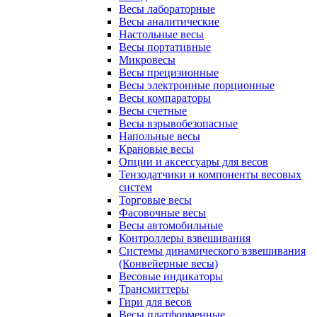
Весы лабораторные
Весы аналитические
Настольные весы
Весы портативные
Микровесы
Весы прецизионные
Весы электронные порционные
Весы компараторы
Весы счетные
Весы взрывобезопасные
Напольные весы
Крановые весы
Опции и аксессуары для весов
Тензодатчики и компоненты весовых
систем
Торговые весы
Фасовочные весы
Весы автомобильные
Контроллеры взвешивания
Системы динамического взвешивания
(Конвейерные весы)
Весовые индикаторы
Трансмиттеры
Гири для весов
Весы платформенные