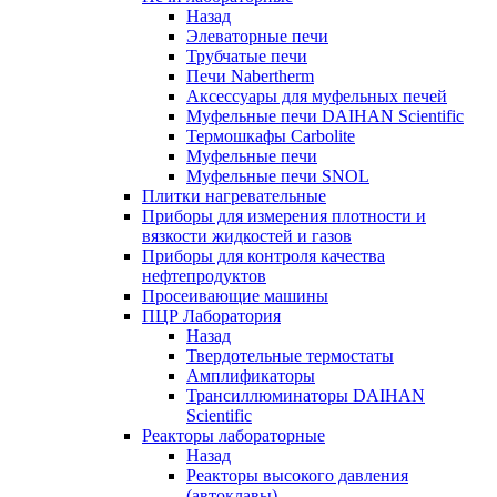
Назад
Элеваторные печи
Трубчатые печи
Печи Nabertherm
Аксессуары для муфельных печей
Муфельные печи DAIHAN Scientific
Термошкафы Carbolite
Муфельные печи
Муфельные печи SNOL
Плитки нагревательные
Приборы для измерения плотности и
вязкости жидкостей и газов
Приборы для контроля качества
нефтепродуктов
Просеивающие машины
ПЦР Лаборатория
Назад
Твердотельные термостаты
Амплификаторы
Трансиллюминаторы DAIHAN
Scientific
Реакторы лабораторные
Назад
Реакторы высокого давления
(автоклавы)