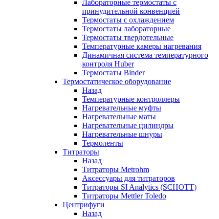
Лабораторные термостаты с
принудительной конвенцией
Термостаты с охлаждением
Термостаты лабораторные
Термостаты твердотельные
Температурные камеры нагревания
Динамичная система температурного
контроля Huber
Термостаты Binder
Термостатическое оборудование
Назад
Температурные контроллеры
Нагревательные муфты
Нагревательные маты
Нагревательные цилиндры
Нагревательные шнуры
Термоленты
Титраторы
Назад
Титраторы Metrohm
Аксессуары для титраторов
Титраторы SI Analytics (SCHOTT)
Титраторы Mettler Toledo
Центрифуги
Назад