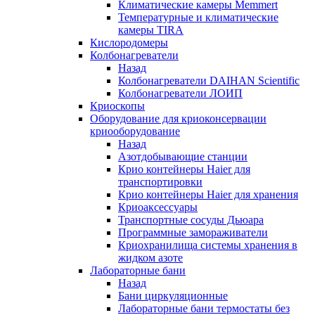
Климатические камеры Memmert
Температурные и климатические
камеры TIRA
Кислородомеры
Колбонагреватели
Назад
Колбонагреватели DAIHAN Scientific
Колбонагреватели ЛОИП
Криоскопы
Оборудование для криоконсервации
криооборудование
Назад
Азотдобывающие станции
Крио контейнеры Haier для
транспортировки
Крио контейнеры Haier для хранения
Криоаксессуары
Транспортные сосуды Дьюара
Программные замораживатели
Криохранилища системы хранения в
жидком азоте
Лабораторные бани
Назад
Бани циркуляционные
Лабораторные бани термостаты без