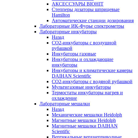
АКСЕССУАРЫ BIOHIT
Степперы дозаторы шприцевые
Hamilton
Автоматические станции дозирования
Лабораторные ИК-Фурье спектрометры
Лабораторные инкубаторы
Назад
СО2-инкубаторы с воздушной
рубашкой
Инкубаторы газовые
Инкубаторы и охлаждающие
инкубаторы
Инкубаторы и климатические камеры
DAIHAN Scientific
CO2-инкубаторы с водяной рубашкой
Мультигазовые инкубаторы
Термостаты инкубаторы нагрев и
охлаждение
Лабораторные мешалки
Назад
Механические мешалки Heidolph
Магнитные мешалки Heidolph
Магнитные мешалки DAIHAN
Scientific
Вертикальные верхнеприводные