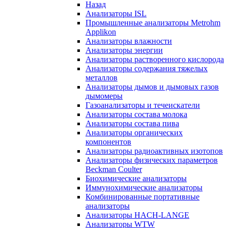
Назад
Анализаторы ISL
Промышленные анализаторы Metrohm
Applikon
Анализаторы влажности
Анализаторы энергии
Анализаторы растворенного кислорода
Анализаторы содержания тяжелых
металлов
Анализаторы дымов и дымовых газов
дымомеры
Газоанализаторы и течеискатели
Анализаторы состава молока
Анализаторы состава пива
Анализаторы органических
компонентов
Анализаторы радиоактивных изотопов
Анализаторы физических параметров
Beckman Coulter
Биохимические анализаторы
Иммунохимические анализаторы
Комбинированные портативные
анализаторы
Анализаторы HACH-LANGE
Анализаторы WTW