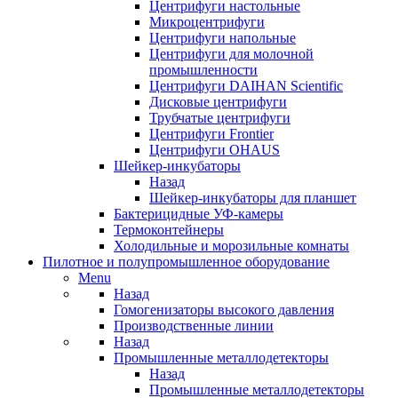
Центрифуги настольные
Микроцентрифуги
Центрифуги напольные
Центрифуги для молочной
промышленности
Центрифуги DAIHAN Scientific
Дисковые центрифуги
Трубчатые центрифуги
Центрифуги Frontier
Центрифуги OHAUS
Шейкер-инкубаторы
Назад
Шейкер-инкубаторы для планшет
Бактерицидные УФ-камеры
Термоконтейнеры
Холодильные и морозильные комнаты
Пилотное и полупромышленное оборудование
Menu
Назад
Гомогенизаторы высокого давления
Производственные линии
Назад
Промышленные металлодетекторы
Назад
Промышленные металлодетекторы