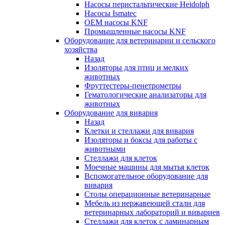
Насосы перистальтические Heidolph
Насосы Ismatec
OEM насосы KNF
Промышленные насосы KNF
Оборудование для ветеринарии и сельского
хозяйства
Назад
Изоляторы для птиц и мелких
животных
Фруттестеры-пенетрометры
Гематологические анализаторы для
животных
Оборудование для вивария
Назад
Клетки и стеллажи для вивария
Изоляторы и боксы для работы с
животными
Стеллажи для клеток
Моечные машины для мытья клеток
Вспомогательное оборудование для
вивария
Столы операционные ветеринарные
Мебель из нержавеющей стали для
ветеринарных лабораторий и вивариев
Стеллажи для клеток с ламинарным