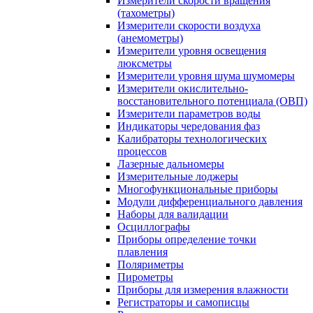
Измерители скорости вращения
(тахометры)
Измерители скорости воздуха
(анемометры)
Измерители уровня освещения
люксметры
Измерители уровня шума шумомеры
Измерители окислительно-
восстановительного потенциала (ОВП)
Измерители параметров воды
Индикаторы чередования фаз
Калибраторы технологических
процессов
Лазерные дальномеры
Измерительные лоджеры
Многофункциональные приборы
Модули дифференциального давления
Наборы для валидации
Осциллографы
Приборы определение точки
плавления
Поляриметры
Пирометры
Приборы для измерения влажности
Регистраторы и самописцы