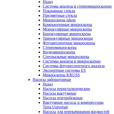
Назад
Системы анализа в стереомикроскопии
Покровные стекла
Предметные стекла
Микроскопы nikon
Компьютерные микроскопы
Монокулярные микроскопы
Бинокулярные микроскопы
Тринокулярные микроскопы
Флуоресцентные микроскопы
Стереомикроскопы
Видеомикроскопы
Специальные микроскопы
Системы анализа в микроскопии
Системы флуоресцентного анализа
Экспертные системы ES
Микроскопы KRUSS
Насосы лабораторные
Назад
Насосы перистальтические
Насосы вакуумные
Насосы центробежные
Вакуумные насосы и компрессоры
Terra Universal
Насосы для перекачивания жидкостей