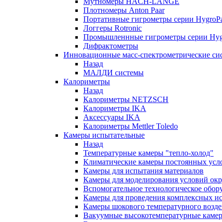
Мутномеры HACH-LANGE
Плотномеры Anton Paar
Портативные гигрометры серии HygroPa
Логгеры Rotronic
Промышленнные гигрометры серии Hygr
Дифрактометры
Инновационные масс-спектрометрические си
Назад
МАЛДИ системы
Калориметры
Назад
Калориметры NETZSCH
Калориметры IKA
Аксессуары IKA
Калориметры Mettler Toledo
Камеры испытательные
Назад
Температурные камеры "тепло-холод"
Климатические камеры постоянных усл
Камеры для испытания материалов
Камеры для моделирования условий ок
Вспомогательное технологическое обор
Камеры для проведения комплексных и
Камеры шокового температурного возде
Вакуумные высокотемпературные каме