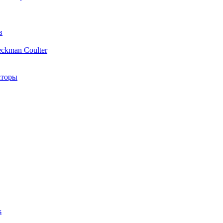
в
ckman Coulter
аторы
s