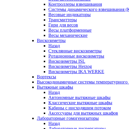
Контроллеры взвешивания
Системы динамического взвешивания (
Весовые индикаторы
Трансмиттеры
Гири для весов
Весы платформенные
Весы механические
Вискозиметры
Назад
Стеклянные вискозиметры
Ротационные вискозиметры
Вискозиметры ISL
Вискозиметры Herzog
Вискозиметры IKA WERKE
Вортексы
Высокодинамичные системы температурного 
Вытяжные шкафы
Назад
Автономные вытяжные шкафы
Классические вытяжные шкафы
Кабины с нисходящим потоком
Аксессуары для вытяжных шкафов
Лабораторные гомогенизаторы
Назад
Лабораторные диспергаторы