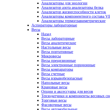
Анализаторы для энологии
Анализатор азота анализаторы белка
Анализатор жизнеспособности клеток
Анализаторы компонентного состава VEL
Анализаторы термогравиметрические
Аспираторы лабораторные
Весы
Назад
Весы лабораторные
Весы аналитические
Настольные весы
Весы портативные
Микровесы
Весы прецизионные
Весы электронные порционные
Весы компараторы
Весы счетные
Весы взрывобезопасные
Напольные весы
Крановые весы
Опции и аксессуары для весов
Тензодатчики и компоненты весовых си
Торговые весы
Фасовочные весы
Весы автомобильные