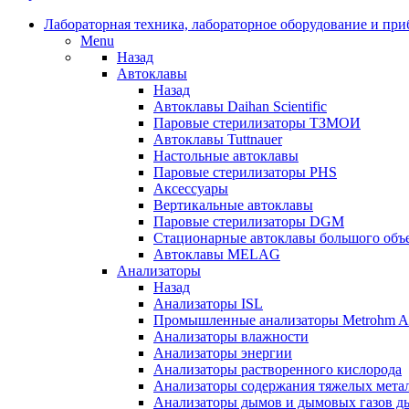
Лабораторная техника, лабораторное оборудование и пр
Menu
Назад
Автоклавы
Назад
Автоклавы Daihan Scientific
Паровые стерилизаторы ТЗМОИ
Автоклавы Tuttnauer
Наcтольные автоклавы
Паровые стерилизаторы PHS
Аксессуары
Вертикальные автоклавы
Паровые стерилизаторы DGM
Стационарные автоклавы большого объ
Автоклавы MELAG
Анализаторы
Назад
Анализаторы ISL
Промышленные анализаторы Metrohm Ap
Анализаторы влажности
Анализаторы энергии
Анализаторы растворенного кислорода
Анализаторы содержания тяжелых мета
Анализаторы дымов и дымовых газов 