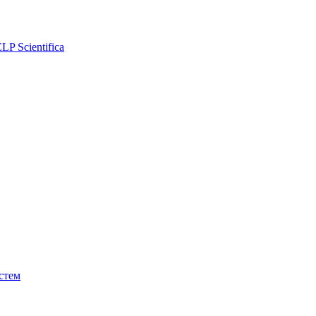
P Scientifica
стем