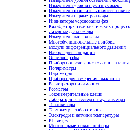
Измерители уровня освещения люксмет
Измерители уровня шума шумомеры
Измерители окислительно-восстановит
Измерители параметров воды
Индикаторы чередования фаз
Калибраторы технологических процесс
Лазерные дальномеры
Измерительные лоджеры
Многофункциональные приборы
Модули дифференциального давления
Наборы для валидации
Осциллографы
Приборы определение точки плавления
Поляриметры
Пирометры
Приборы для измерения влажности
Регистраторы и самописцы
Реометры
Токоизмерительные клещи
Лабораторные тестеры и мультиметры
Тепловизоры
Термометры лабораторные
Электроды и датчики температуры
РH-метры
Многопараметровые приборы