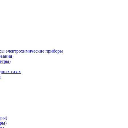
ры электрохимические приборы
ования
етры)
дных газах
х
тры)
тры)