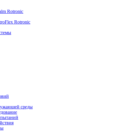
lm Rotronic
oFlex Rotronic
стемы
овий
ружающей среды
удование
спытаний
йствия
ры