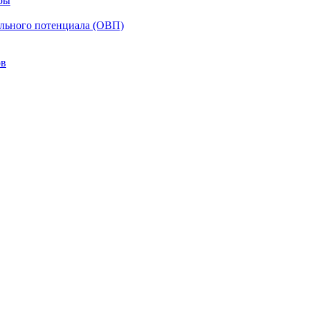
ры
ельного потенциала (ОВП)
ов