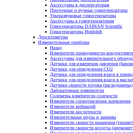
Аксессуары к диспергаторам
Проточные и ручные гомогенизаторы
Ультразвуковые гомогенизаторы
Аксессуары к гомогенизаторам
Гомогенизаторы DAIHAN Scientific
Гомогенизаторы Heidolph
Денситометры
Измерительные приборы
Назад
Измерители проводимости кондуктомет
Аксессуары для измерительного оборуд
Датчики для измерения давления (баром
Датчики для определения CO2
Датчики для определения влаги в приро
Датчики для определения влаги в масла
Датчики скорости потока (расходомеры)
Лабораторные измерители
Солемеры измерители солености
Измерители сопротивления заземления
Измерители вибраций
Измерители кислотности
Измерительные щупы и зажимы
Измерители скорости вращения (тахоме
Измерители скорости воздуха (анемоме