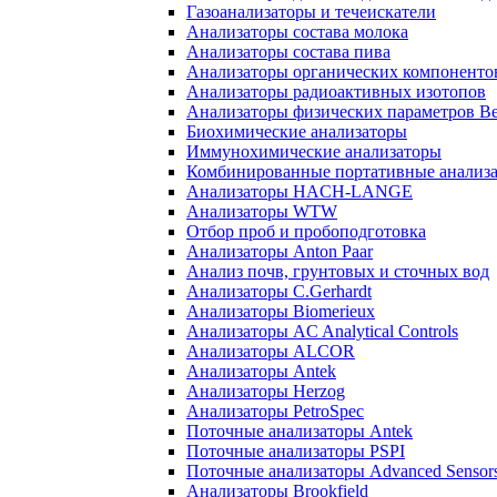
Газоанализаторы и течеискатели
Анализаторы состава молока
Анализаторы состава пива
Анализаторы органических компоненто
Анализаторы радиоактивных изотопов
Анализаторы физических параметров Be
Биохимические анализаторы
Иммунохимические анализаторы
Комбинированные портативные анализ
Анализаторы HACH-LANGE
Анализаторы WTW
Отбор проб и пробоподготовка
Анализаторы Anton Paar
Анализ почв, грунтовых и сточных вод
Анализаторы C.Gerhardt
Анализаторы Biomerieux
Анализаторы AC Analytical Controls
Анализаторы ALCOR
Анализаторы Antek
Анализаторы Herzog
Анализаторы PetroSpec
Поточные анализаторы Antek
Поточные анализаторы PSPI
Поточные анализаторы Advanced Sensor
Анализаторы Brookfield