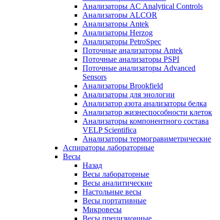
Анализаторы AC Analytical Controls
Анализаторы ALCOR
Анализаторы Antek
Анализаторы Herzog
Анализаторы PetroSpec
Поточные анализаторы Antek
Поточные анализаторы PSPI
Поточные анализаторы Advanced
Sensors
Анализаторы Brookfield
Анализаторы для энологии
Анализатор азота анализаторы белка
Анализатор жизнеспособности клеток
Анализаторы компонентного состава
VELP Scientifica
Анализаторы термогравиметрические
Аспираторы лабораторные
Весы
Назад
Весы лабораторные
Весы аналитические
Настольные весы
Весы портативные
Микровесы
Весы прецизионные