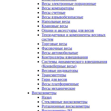
Весы электронные порционные
Весы компараторы
Весы счетные
Весы взрывобезопасные
Напольные весы
Крановые весы
Опции и аксессуары для весов
Тензодатчики и компоненты весовых
систем
Торговые весы
Фасовочные весы
Весы автомобильные
Контроллеры взвешивания
Системы динамического взвешивания
(Конвейерные весы)
Весовые индикаторы
Трансмиттеры
Гири для весов
Весы платформенные
Весы механические
Вискозиметры
Назад
Стеклянные вискозиметры
Ротационные вискозиметры
Вискозиметры ISL