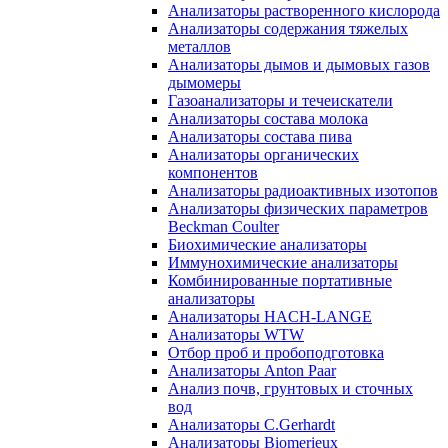
Анализаторы растворенного кислорода
Анализаторы содержания тяжелых
металлов
Анализаторы дымов и дымовых газов
дымомеры
Газоанализаторы и течеискатели
Анализаторы состава молока
Анализаторы состава пива
Анализаторы органических
компонентов
Анализаторы радиоактивных изотопов
Анализаторы физических параметров
Beckman Coulter
Биохимические анализаторы
Иммунохимические анализаторы
Комбинированные портативные
анализаторы
Анализаторы HACH-LANGE
Анализаторы WTW
Отбор проб и пробоподготовка
Анализаторы Anton Paar
Анализ почв, грунтовых и сточных
вод
Анализаторы C.Gerhardt
Анализаторы Biomerieux