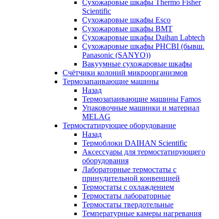
Сухожаровые шкафы Thermo Fisher
Scientific
Сухожаровые шкафы Esco
Сухожаровые шкафы BMT
Сухожаровые шкафы Daihan Labtech
Сухожаровые шкафы PHCBI (бывш.
Panasonic (SANYO))
Вакуумные сухожаровые шкафы
Счётчики колоний микроорганизмов
Термозапаивающие машины
Назад
Термозапаивающие машины Famos
Упаковочные машинки и материал
MELAG
Термостатирующее оборудование
Назад
Термоблоки DAIHAN Scientific
Аксессуары для термостатирующего
оборудования
Лабораторные термостаты с
принудительной конвенцией
Термостаты с охлаждением
Термостаты лабораторные
Термостаты твердотельные
Температурные камеры нагревания