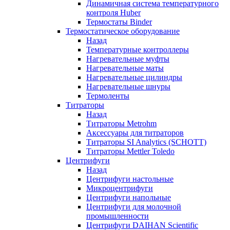
Динамичная система температурного
контроля Huber
Термостаты Binder
Термостатическое оборудование
Назад
Температурные контроллеры
Нагревательные муфты
Нагревательные маты
Нагревательные цилиндры
Нагревательные шнуры
Термоленты
Титраторы
Назад
Титраторы Metrohm
Аксессуары для титраторов
Титраторы SI Analytics (SCHOTT)
Титраторы Mettler Toledo
Центрифуги
Назад
Центрифуги настольные
Микроцентрифуги
Центрифуги напольные
Центрифуги для молочной
промышленности
Центрифуги DAIHAN Scientific