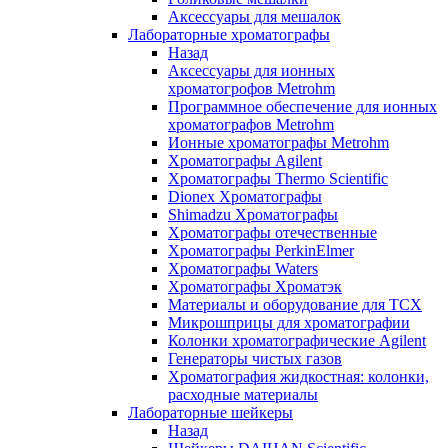
Аксессуары для мешалок
Лабораторные хроматографы
Назад
Аксессуары для ионных
хроматогрофов Metrohm
Программное обеспечение для ионных
хроматографов Metrohm
Ионные хроматографы Metrohm
Хроматографы Agilent
Хроматографы Thermo Scientific
Dionex Хроматографы
Shimadzu Хроматографы
Хроматографы отечественные
Хроматографы PerkinElmer
Хроматографы Waters
Хроматографы Хроматэк
Материалы и оборудование для ТСХ
Микрошприцы для хроматографии
Колонки хроматографические Agilent
Генераторы чистых газов
Хроматография жидкостная: колонки,
расходные материалы
Лабораторные шейкеры
Назад