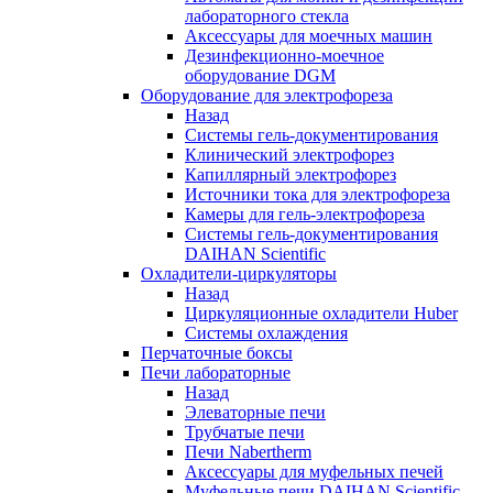
лабораторного стекла
Аксессуары для моечных машин
Дезинфекционно-моечное
оборудование DGM
Оборудование для электрофореза
Назад
Системы гель-документирования
Клинический электрофорез
Капиллярный электрофорез
Источники тока для электрофореза
Камеры для гель-электрофореза
Системы гель-документирования
DAIHAN Scientific
Охладители-циркуляторы
Назад
Циркуляционные охладители Huber
Системы охлаждения
Перчаточные боксы
Печи лабораторные
Назад
Элеваторные печи
Трубчатые печи
Печи Nabertherm
Аксессуары для муфельных печей
Муфельные печи DAIHAN Scientific