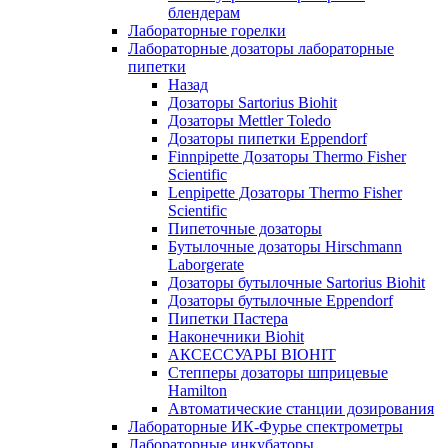
блендерам
Лабораторные горелки
Лабораторные дозаторы лабораторные
пипетки
Назад
Дозаторы Sartorius Biohit
Дозаторы Mettler Toledo
Дозаторы пипетки Eppendorf
Finnpipette Дозаторы Thermo Fisher
Scientific
Lenpipette Дозаторы Thermo Fisher
Scientific
Пипеточные дозаторы
Бутылочные дозаторы Hirschmann
Laborgerate
Дозаторы бутылочные Sartorius Biohit
Дозаторы бутылочные Eppendorf
Пипетки Пастера
Наконечники Biohit
АКСЕССУАРЫ BIOHIT
Степперы дозаторы шприцевые
Hamilton
Автоматические станции дозирования
Лабораторные ИК-Фурье спектрометры
Лабораторные инкубаторы