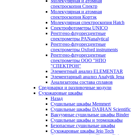
Молекулярная и атомная
спектроскопия Спектр
Молекулярная и атомная
спектроскопия Кортэк
Молекулярная спектроскопия Hatch
Спектрофотометры UNICO
Рентгено-флуоресцентные
спектрометры PANanalytical
Рентгено-флуоресцентные
спектрометры Oxford instruments
Рентгено-флуоресцентные
спектрометры ООО "НПО
"СПЕКТРОН"
Элементный анализ ELEMENTAR
Элементарный анализ Analytik Jena
Анализаторы состава сплавов
Средоварки и разливочные модули
Сухожаровые шкафы
Назад
Сушильные шкафы Memmert
Сушильные шкафы DAIHAN Scientific
Вакуумные сушильные шкафы Binder
Сушильные шкафы и термошкафы
Безопасные сушильные шкафы
Сухожаровые шкафы Jeio Tech