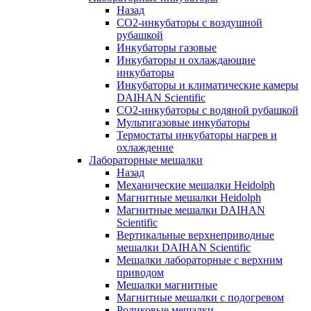
Назад
СО2-инкубаторы с воздушной
рубашкой
Инкубаторы газовые
Инкубаторы и охлаждающие
инкубаторы
Инкубаторы и климатические камеры
DAIHAN Scientific
CO2-инкубаторы с водяной рубашкой
Мультигазовые инкубаторы
Термостаты инкубаторы нагрев и
охлаждение
Лабораторные мешалки
Назад
Механические мешалки Heidolph
Магнитные мешалки Heidolph
Магнитные мешалки DAIHAN
Scientific
Вертикальные верхнеприводные
мешалки DAIHAN Scientific
Мешалки лабораторные с верхним
приводом
Мешалки магнитные
Магнитные мешалки с подогревом
Роликовые мешалки