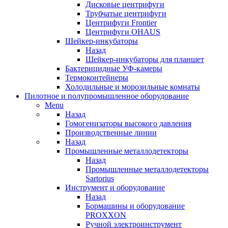
Дисковые центрифуги
Трубчатые центрифуги
Центрифуги Frontier
Центрифуги OHAUS
Шейкер-инкубаторы
Назад
Шейкер-инкубаторы для планшет
Бактерицидные УФ-камеры
Термоконтейнеры
Холодильные и морозильные комнаты
Пилотное и полупромышленное оборудование
Menu
Назад
Гомогенизаторы высокого давления
Производственные линии
Назад
Промышленные металлодетекторы
Назад
Промышленные металлодетекторы
Sartorius
Инструмент и оборудование
Назад
Бормашины и оборудование
PROXXON
Ручной электроинструмент