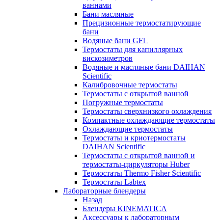
ваннами
Бани масляные
Прецизионные термостатирующие
бани
Водяные бани GFL
Термостаты для капиллярных
вискозиметров
Водяные и масляные бани DAIHAN
Scientific
Калибровочные термостаты
Термостаты с открытой ванной
Погружные термостаты
Термостаты сверхнизкого охлаждения
Компактные охлаждающие термостаты
Охлаждающие термостаты
Термостаты и криотермостаты
DAIHAN Scientific
Термостаты с открытой ванной и
термостаты-циркуляторы Huber
Термостаты Thermo Fisher Scientific
Термостаты Labtex
Лабораторные блендеры
Назад
Блендеры KINEMATICA
Аксессуары к лабораторным