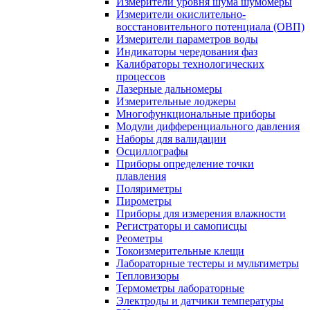
Измерители уровня шума шумомеры
Измерители окислительно-
восстановительного потенциала (ОВП)
Измерители параметров воды
Индикаторы чередования фаз
Калибраторы технологических
процессов
Лазерные дальномеры
Измерительные лоджеры
Многофункциональные приборы
Модули дифференциального давления
Наборы для валидации
Осциллографы
Приборы определение точки
плавления
Поляриметры
Пирометры
Приборы для измерения влажности
Регистраторы и самописцы
Реометры
Токоизмерительные клещи
Лабораторные тестеры и мультиметры
Тепловизоры
Термометры лабораторные
Электроды и датчики температуры