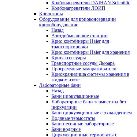
Колбонагреватели DAIHAN Scientific
Колбонагреватели ЛОИП
Криоскопы
Оборудование для криоконсервации
криооборудование
Назад
Азотдобывающие станции
Крио контейнеры Haier для
транспортировки
Крио контейнеры Haier для хранения
Криоаксессуары
Транспортные сосуды Дьюара
Программные замораживатели
Криохранилища системы хранения в
жидком азоте
Лабораторные бани
Назад
Бани циркуляционные
Лабораторные бани термостаты без
циркуляции
Бани циркуляционные с охлаждением
Водяные термостаты
Бани песочные лабораторные
Бани водяные
Циркуляционные термостаты с