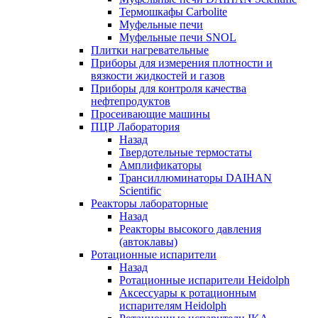
Термошкафы Carbolite
Муфельные печи
Муфельные печи SNOL
Плитки нагревательные
Приборы для измерения плотности и
вязкости жидкостей и газов
Приборы для контроля качества
нефтепродуктов
Просеивающие машины
ПЦР Лаборатория
Назад
Твердотельные термостаты
Амплификаторы
Трансиллюминаторы DAIHAN
Scientific
Реакторы лабораторные
Назад
Реакторы высокого давления
(автоклавы)
Ротационные испарители
Назад
Ротационные испарители Heidolph
Аксессуары к ротационным
испарителям Heidolph