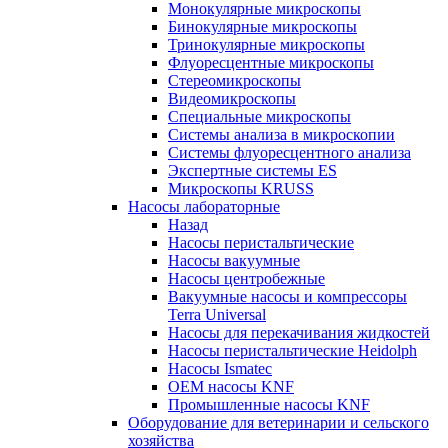
Монокулярные микроскопы
Бинокулярные микроскопы
Тринокулярные микроскопы
Флуоресцентные микроскопы
Стереомикроскопы
Видеомикроскопы
Специальные микроскопы
Системы анализа в микроскопии
Системы флуоресцентного анализа
Экспертные системы ES
Микроскопы KRUSS
Насосы лабораторные
Назад
Насосы перистальтические
Насосы вакуумные
Насосы центробежные
Вакуумные насосы и компрессоры
Terra Universal
Насосы для перекачивания жидкостей
Насосы перистальтические Heidolph
Насосы Ismatec
OEM насосы KNF
Промышленные насосы KNF
Оборудование для ветеринарии и сельского
хозяйства