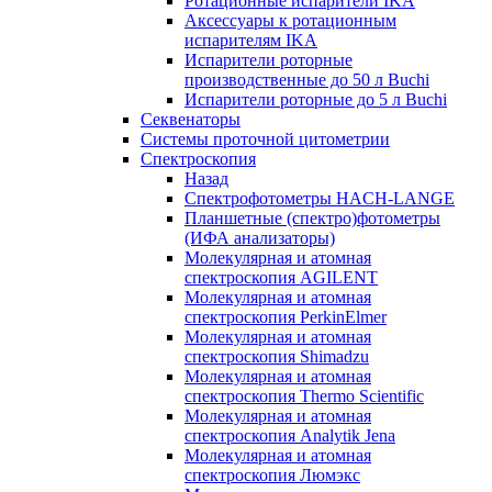
Ротационные испарители IKA
Аксессуары к ротационным
испарителям IKA
Испарители роторные
производственные до 50 л Buchi
Испарители роторные до 5 л Buchi
Секвенаторы
Системы проточной цитометрии
Спектроскопия
Назад
Спектрофотометры HACH-LANGE
Планшетные (спектро)фотометры
(ИФА анализаторы)
Молекулярная и атомная
спектроскопия AGILENT
Молекулярная и атомная
спектроскопия PerkinElmer
Молекулярная и атомная
спектроскопия Shimadzu
Молекулярная и атомная
спектроскопия Thermo Scientific
Молекулярная и атомная
спектроскопия Analytik Jena
Молекулярная и атомная
спектроскопия Люмэкс