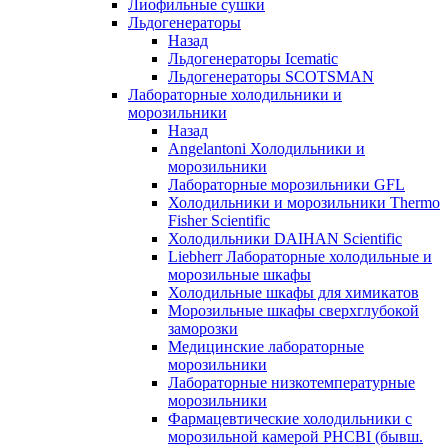
Лиофильные сушки
Льдогенераторы
Назад
Льдогенераторы Icematic
Льдогенераторы SCOTSMAN
Лабораторные холодильники и
морозильники
Назад
Angelantoni Холодильники и
морозильники
Лабораторные морозильники GFL
Холодильники и морозильники Thermo
Fisher Scientific
Холодильники DAIHAN Scientific
Liebherr Лабораторные холодильные и
морозильные шкафы
Холодильные шкафы для химикатов
Морозильные шкафы сверхглубокой
заморозки
Медицинские лабораторные
морозильники
Лабораторные низкотемпературные
морозильники
Фармацевтические холодильники с
морозильной камерой PHCBI (бывш.