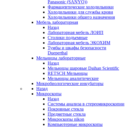
Panasonic (SANYO))
Фармацевтические холодильники
Холодильники для службы крови
Холодильники общего назначения
Мебель лабораторная
Назад
Лабораторная мебель ЛОИП
Столики подъемные
Лабораторная мебель ЭКОХИМ
Тумбы и шкафы безопасности
Dueperthal
Мельницы лабораторные
Назад
Мельницы шаровые Daihan Scientific
RETSCH Мельницы
Мельницы аналитические
Микробиологические инкубаторы
Назад
Микроскопы
Назад
Системы анализа в стереомикроскопии
Покровные стекла
Предметные стекла
Микроскопы nikon
Компьютерные микроскопы