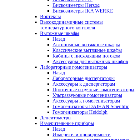
Вискозиметры Herzog
Вискозиметры IKA WERKE
Вортексы
Высокодинамичные системы
температурного контроля
Вытяжные шкафы
Назад
Автономные вытяжные шкафы
Классические вытяжные шкафы
Кабины с нисходящим потоком
Аксессуары для вытяжных шкафов
Лабораторные гомогенизаторы
Назад
Лабораторные диспергаторы
Аксессуары к диспергаторам
Проточные и ручные гомогенизаторы
Ультразвуковые гомогенизаторы
Аксессуары к гомогенизаторам
Гомогенизаторы DAIHAN Scientific
Гомогенизаторы Heidolph
Денситометры
Измерительные приборы
Назад
Измерители проводимости