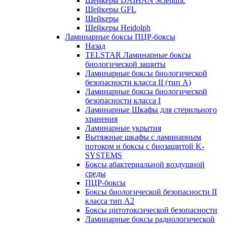
Шейкеры DAIHAN Scientific
Шейкеры GFL
Шейкеры
Шейкеры Heidolph
Ламинарные боксы ПЦР-боксы
Назад
TELSTAR Ламинарные боксы
биологической защиты
Ламинарные боксы биологической
безопасности класса II (тип А)
Ламинарные боксы биологической
безопасности класса I
Ламинарные Шкафы для стерильного
хранения
Ламинарные укрытия
Вытяжные шкафы с ламинарным
потоком и боксы с биозащитой K-
SYSTEMS
Боксы абактериальной воздушной
среды
ПЦР-боксы
Боксы биологической безопасности II
класса тип A2
Боксы цитотоксической безопасности
Ламинарные боксы радиологической