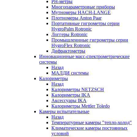
РH-метры
Многопараметровые приборы
Мутномеры HACH-LANGE
Плотномеры Anton Paar
Портативные гигрометры серии
HygroPalm Rotronic
Логгеры Rotronic
Промышленнные гигрометры серии
HygroFlex Rotronic
Дифрактометры
Инновационные масс-спектрометрические
системы
Назад
МАЛДИ системы
Калориметры
Назад
Калориметры NETZSCH
Калориметры IKA
Аксессуары IKA
Калориметры Mettler Toledo
Камеры испытательные
Назад
Температурные камеры "тепло-холод"
Климатические камеры постоянных
условий