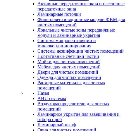
Активные передаточные окна и пассивные
передаточные окна
Ламинарные потолки
Фильтровентиляционные модули ФВМ для
чистых помещений
Локальные чистые зоны передвижные
модули и ламинарные укрытия
Система микровентиляции и
микрокондиционирования
Системы дезинфекции чистых помещений
Портативные счетчики частиц
Мойки для чистых помещений
Мебель для чистых помещений
Двери для чистых помещений
Одежда для чистых помещений
Расходные материалы для чистых
помещений
Назад
AHU системы
Воздухораспределители для чистых
помещений
Ламинарное укрытие для взвешивания и
отбора проб
Ламинарный шкаф
Окна для чистых помещений