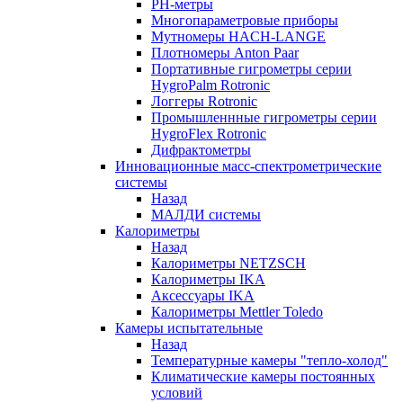
РH-метры
Многопараметровые приборы
Мутномеры HACH-LANGE
Плотномеры Anton Paar
Портативные гигрометры серии
HygroPalm Rotronic
Логгеры Rotronic
Промышленнные гигрометры серии
HygroFlex Rotronic
Дифрактометры
Инновационные масс-спектрометрические
системы
Назад
МАЛДИ системы
Калориметры
Назад
Калориметры NETZSCH
Калориметры IKA
Аксессуары IKA
Калориметры Mettler Toledo
Камеры испытательные
Назад
Температурные камеры "тепло-холод"
Климатические камеры постоянных
условий