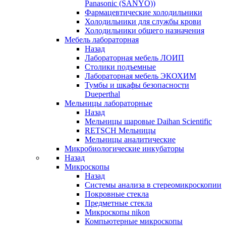
Panasonic (SANYO))
Фармацевтические холодильники
Холодильники для службы крови
Холодильники общего назначения
Мебель лабораторная
Назад
Лабораторная мебель ЛОИП
Столики подъемные
Лабораторная мебель ЭКОХИМ
Тумбы и шкафы безопасности
Dueperthal
Мельницы лабораторные
Назад
Мельницы шаровые Daihan Scientific
RETSCH Мельницы
Мельницы аналитические
Микробиологические инкубаторы
Назад
Микроскопы
Назад
Системы анализа в стереомикроскопии
Покровные стекла
Предметные стекла
Микроскопы nikon
Компьютерные микроскопы