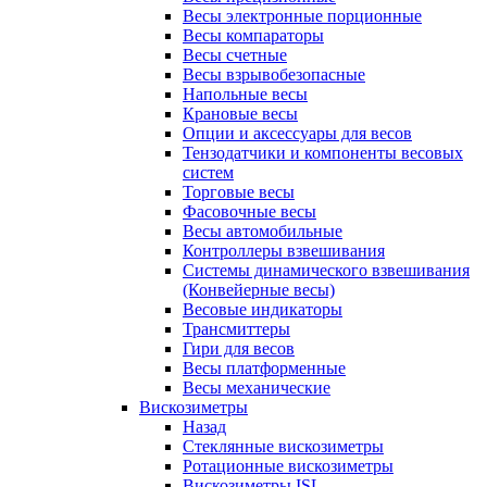
Весы электронные порционные
Весы компараторы
Весы счетные
Весы взрывобезопасные
Напольные весы
Крановые весы
Опции и аксессуары для весов
Тензодатчики и компоненты весовых
систем
Торговые весы
Фасовочные весы
Весы автомобильные
Контроллеры взвешивания
Системы динамического взвешивания
(Конвейерные весы)
Весовые индикаторы
Трансмиттеры
Гири для весов
Весы платформенные
Весы механические
Вискозиметры
Назад
Стеклянные вискозиметры
Ротационные вискозиметры
Вискозиметры ISL