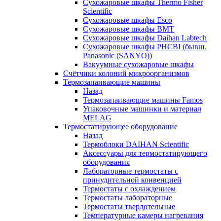
Сухожаровые шкафы Thermo Fisher
Scientific
Сухожаровые шкафы Esco
Сухожаровые шкафы BMT
Сухожаровые шкафы Daihan Labtech
Сухожаровые шкафы PHCBI (бывш.
Panasonic (SANYO))
Вакуумные сухожаровые шкафы
Счётчики колоний микроорганизмов
Термозапаивающие машины
Назад
Термозапаивающие машины Famos
Упаковочные машинки и материал
MELAG
Термостатирующее оборудование
Назад
Термоблоки DAIHAN Scientific
Аксессуары для термостатирующего
оборудования
Лабораторные термостаты с
принудительной конвенцией
Термостаты с охлаждением
Термостаты лабораторные
Термостаты твердотельные
Температурные камеры нагревания