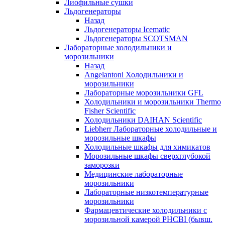
Лиофильные сушки
Льдогенераторы
Назад
Льдогенераторы Icematic
Льдогенераторы SCOTSMAN
Лабораторные холодильники и
морозильники
Назад
Angelantoni Холодильники и
морозильники
Лабораторные морозильники GFL
Холодильники и морозильники Thermo
Fisher Scientific
Холодильники DAIHAN Scientific
Liebherr Лабораторные холодильные и
морозильные шкафы
Холодильные шкафы для химикатов
Морозильные шкафы сверхглубокой
заморозки
Медицинские лабораторные
морозильники
Лабораторные низкотемпературные
морозильники
Фармацевтические холодильники с
морозильной камерой PHCBI (бывш.