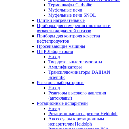
Термошкафы Carbolite
Муфельные печи
Муфельные печи SNOL
Плитки нагревательные
Приборы для измерения плотности и
вязкости жидкостей и газов
Приборы для контроля качества
нефтепродуктов
Просеивающие машины
ПЦР Лаборатория
Назад
Твердотельные термостаты
Амплификаторы
Трансиллюминаторы DAIHAN
Scientific
Реакторы лабораторные
Назад
Реакторы высокого давления
(автоклавы)
Ротационные испарители
Назад
Ротационные испарители Heidolph
Аксессуары к ротационным
испарителям Heidolph