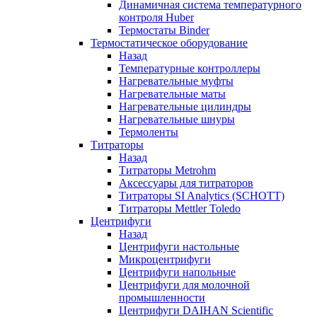
Динамичная система температурного
контроля Huber
Термостаты Binder
Термостатическое оборудование
Назад
Температурные контроллеры
Нагревательные муфты
Нагревательные маты
Нагревательные цилиндры
Нагревательные шнуры
Термоленты
Титраторы
Назад
Титраторы Metrohm
Аксессуары для титраторов
Титраторы SI Analytics (SCHOTT)
Титраторы Mettler Toledo
Центрифуги
Назад
Центрифуги настольные
Микроцентрифуги
Центрифуги напольные
Центрифуги для молочной
промышленности
Центрифуги DAIHAN Scientific