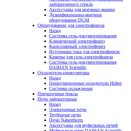
лабораторного стекла
Аксессуары для моечных машин
Дезинфекционно-моечное
оборудование DGM
Оборудование для электрофореза
Назад
Системы гель-документирования
Клинический электрофорез
Капиллярный электрофорез
Источники тока для электрофореза
Камеры для гель-электрофореза
Системы гель-документирования
DAIHAN Scientific
Охладители-циркуляторы
Назад
Циркуляционные охладители Huber
Системы охлаждения
Перчаточные боксы
Печи лабораторные
Назад
Элеваторные печи
Трубчатые печи
Печи Nabertherm
Аксессуары для муфельных печей
Муфельные печи DAIHAN Scientific