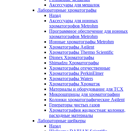
Аксессуары для мешалок
Лабораторные хроматографы
Назад
Аксессуары для ионных
хроматогрофов Metrohm
Программное обеспечение для ионных
хроматографов Metrohm
Ионные хроматографы Metrohm
Хроматографы Agilent
Хроматографы Thermo Scientific
Dionex Хроматографы
Shimadzu Хроматографы
Хроматографы отечественные
Хроматографы PerkinElmer
Хроматографы Waters
Хроматографы Хроматэк
Материалы и оборудование для ТСХ
Микрошприцы для хроматографии
Колонки хроматографические Agilent
Генераторы чистых газов
Хроматография жидкостная: колонки,
расходные материалы
Лабораторные шейкеры
Назад