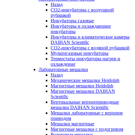
Назад
СО2-инкубаторы с воздушной
рубашкой
Инкубаторы газовые
Инкубаторы и охлаждающие
инкубаторы
Инкубаторы и климатические камеры
DAIHAN Scientific
CO2-инкубаторы с водяной рубашкой
Мультигазовые инкубаторы
Термостаты инкубаторы нагрев и
охлаждение
Лабораторные мешалки
Назад
Механические мешалки Heidolph
Магнитные мешалки Heidolph
Магнитные мешалки DAIHAN
Scientific
Вертикальные верхнеприводные
мешалки DAIHAN Scientific
Мешалки лабораторные с верхним
приводом
Мешалки магнитные
Магнитные мешалки с подогревом
Роликовые мешалки