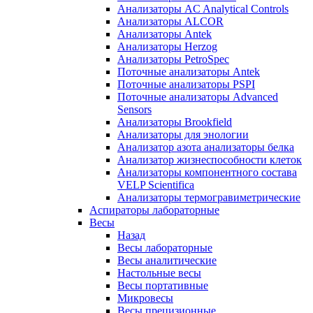
Анализаторы AC Analytical Controls
Анализаторы ALCOR
Анализаторы Antek
Анализаторы Herzog
Анализаторы PetroSpec
Поточные анализаторы Antek
Поточные анализаторы PSPI
Поточные анализаторы Advanced
Sensors
Анализаторы Brookfield
Анализаторы для энологии
Анализатор азота анализаторы белка
Анализатор жизнеспособности клеток
Анализаторы компонентного состава
VELP Scientifica
Анализаторы термогравиметрические
Аспираторы лабораторные
Весы
Назад
Весы лабораторные
Весы аналитические
Настольные весы
Весы портативные
Микровесы
Весы прецизионные