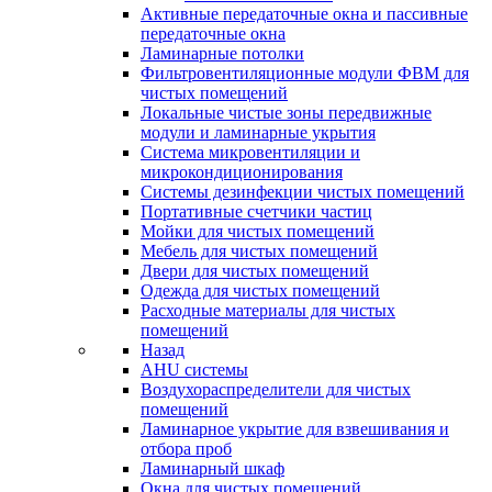
Активные передаточные окна и пассивные
передаточные окна
Ламинарные потолки
Фильтровентиляционные модули ФВМ для
чистых помещений
Локальные чистые зоны передвижные
модули и ламинарные укрытия
Система микровентиляции и
микрокондиционирования
Системы дезинфекции чистых помещений
Портативные счетчики частиц
Мойки для чистых помещений
Мебель для чистых помещений
Двери для чистых помещений
Одежда для чистых помещений
Расходные материалы для чистых
помещений
Назад
AHU системы
Воздухораспределители для чистых
помещений
Ламинарное укрытие для взвешивания и
отбора проб
Ламинарный шкаф
Окна для чистых помещений