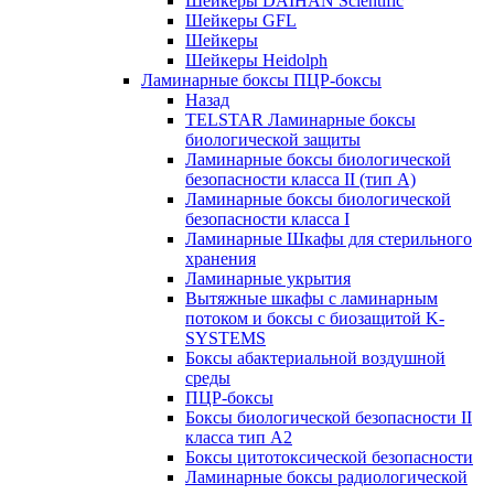
Шейкеры DAIHAN Scientific
Шейкеры GFL
Шейкеры
Шейкеры Heidolph
Ламинарные боксы ПЦР-боксы
Назад
TELSTAR Ламинарные боксы
биологической защиты
Ламинарные боксы биологической
безопасности класса II (тип А)
Ламинарные боксы биологической
безопасности класса I
Ламинарные Шкафы для стерильного
хранения
Ламинарные укрытия
Вытяжные шкафы с ламинарным
потоком и боксы с биозащитой K-
SYSTEMS
Боксы абактериальной воздушной
среды
ПЦР-боксы
Боксы биологической безопасности II
класса тип A2
Боксы цитотоксической безопасности
Ламинарные боксы радиологической