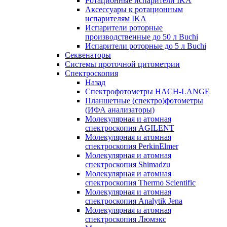
Ротационные испарители IKA
Аксессуары к ротационным
испарителям IKA
Испарители роторные
производственные до 50 л Buchi
Испарители роторные до 5 л Buchi
Секвенаторы
Системы проточной цитометрии
Спектроскопия
Назад
Спектрофотометры HACH-LANGE
Планшетные (спектро)фотометры
(ИФА анализаторы)
Молекулярная и атомная
спектроскопия AGILENT
Молекулярная и атомная
спектроскопия PerkinElmer
Молекулярная и атомная
спектроскопия Shimadzu
Молекулярная и атомная
спектроскопия Thermo Scientific
Молекулярная и атомная
спектроскопия Analytik Jena
Молекулярная и атомная
спектроскопия Люмэкс