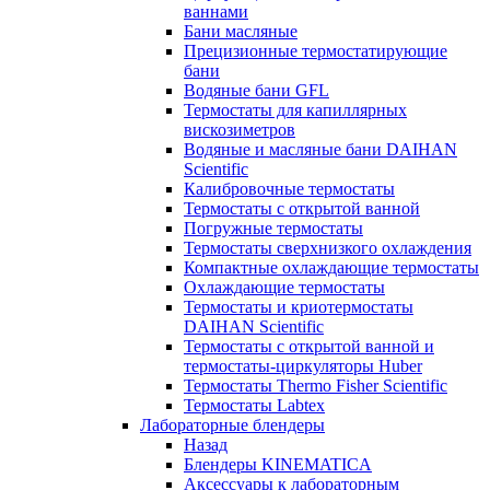
ваннами
Бани масляные
Прецизионные термостатирующие
бани
Водяные бани GFL
Термостаты для капиллярных
вискозиметров
Водяные и масляные бани DAIHAN
Scientific
Калибровочные термостаты
Термостаты с открытой ванной
Погружные термостаты
Термостаты сверхнизкого охлаждения
Компактные охлаждающие термостаты
Охлаждающие термостаты
Термостаты и криотермостаты
DAIHAN Scientific
Термостаты с открытой ванной и
термостаты-циркуляторы Huber
Термостаты Thermo Fisher Scientific
Термостаты Labtex
Лабораторные блендеры
Назад
Блендеры KINEMATICA
Аксессуары к лабораторным