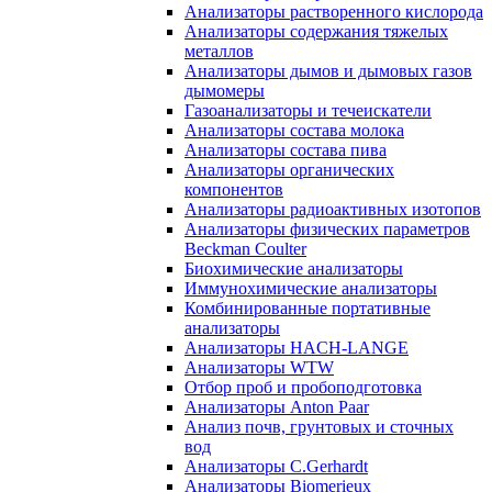
Анализаторы растворенного кислорода
Анализаторы содержания тяжелых
металлов
Анализаторы дымов и дымовых газов
дымомеры
Газоанализаторы и течеискатели
Анализаторы состава молока
Анализаторы состава пива
Анализаторы органических
компонентов
Анализаторы радиоактивных изотопов
Анализаторы физических параметров
Beckman Coulter
Биохимические анализаторы
Иммунохимические анализаторы
Комбинированные портативные
анализаторы
Анализаторы HACH-LANGE
Анализаторы WTW
Отбор проб и пробоподготовка
Анализаторы Anton Paar
Анализ почв, грунтовых и сточных
вод
Анализаторы C.Gerhardt
Анализаторы Biomerieux