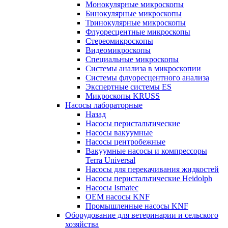
Монокулярные микроскопы
Бинокулярные микроскопы
Тринокулярные микроскопы
Флуоресцентные микроскопы
Стереомикроскопы
Видеомикроскопы
Специальные микроскопы
Системы анализа в микроскопии
Системы флуоресцентного анализа
Экспертные системы ES
Микроскопы KRUSS
Насосы лабораторные
Назад
Насосы перистальтические
Насосы вакуумные
Насосы центробежные
Вакуумные насосы и компрессоры
Terra Universal
Насосы для перекачивания жидкостей
Насосы перистальтические Heidolph
Насосы Ismatec
OEM насосы KNF
Промышленные насосы KNF
Оборудование для ветеринарии и сельского
хозяйства