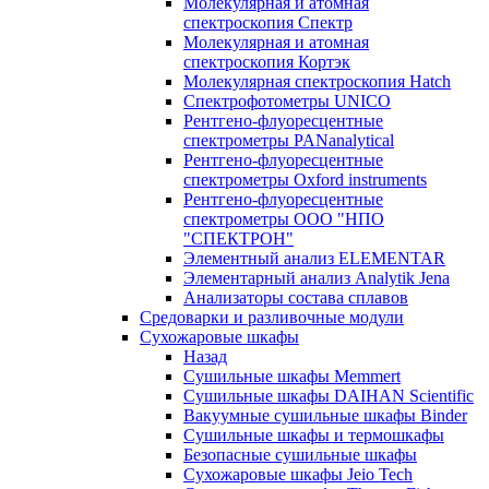
Молекулярная и атомная
спектроскопия Спектр
Молекулярная и атомная
спектроскопия Кортэк
Молекулярная спектроскопия Hatch
Спектрофотометры UNICO
Рентгено-флуоресцентные
спектрометры PANanalytical
Рентгено-флуоресцентные
спектрометры Oxford instruments
Рентгено-флуоресцентные
спектрометры ООО "НПО
"СПЕКТРОН"
Элементный анализ ELEMENTAR
Элементарный анализ Analytik Jena
Анализаторы состава сплавов
Средоварки и разливочные модули
Сухожаровые шкафы
Назад
Сушильные шкафы Memmert
Сушильные шкафы DAIHAN Scientific
Вакуумные сушильные шкафы Binder
Сушильные шкафы и термошкафы
Безопасные сушильные шкафы
Сухожаровые шкафы Jeio Tech