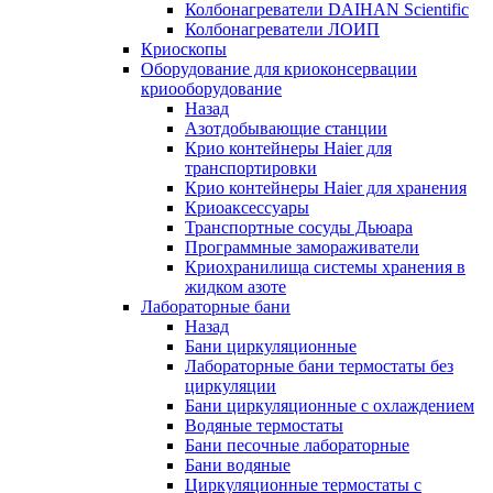
Колбонагреватели DAIHAN Scientific
Колбонагреватели ЛОИП
Криоскопы
Оборудование для криоконсервации
криооборудование
Назад
Азотдобывающие станции
Крио контейнеры Haier для
транспортировки
Крио контейнеры Haier для хранения
Криоаксессуары
Транспортные сосуды Дьюара
Программные замораживатели
Криохранилища системы хранения в
жидком азоте
Лабораторные бани
Назад
Бани циркуляционные
Лабораторные бани термостаты без
циркуляции
Бани циркуляционные с охлаждением
Водяные термостаты
Бани песочные лабораторные
Бани водяные
Циркуляционные термостаты с