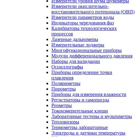
Измерители уровня шума шумомеры
Измерители окислительно-
восстановительного потенциала (ОВП)
Измерители параметров воды
Индикаторы чередования фаз
Калибраторы технологических
процессов
Лазерные дальномеры
Измерительные лоджеры
Многофункциональные приборы
Модули дифференциального давления
Наборы для валидации
Осциллографы
Приборы определение точки
плавления
Поляриметры
Пирометры
Приборы для измерения влажности
Регистраторы и самописцы
Реометры
Токоизмерительные клещи
Лабораторные тестеры и мультиметры
Тепловизоры
Термометры лабораторные
Электроды и датчики температуры