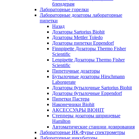
блендерам
Лабораторные горелки
Лабораторные дозаторы лабораторные
пипетки
Назад
Дозаторы Sartorius Biohit
Дозаторы Mettler Toledo
Дозаторы пипетки Eppendorf
Finnpipette Дозаторы Thermo Fisher
Scientific
Lenpipette Дозаторы Thermo Fisher
Scientific
Пипеточные дозаторы
Бутылочные дозаторы Hirschmann
Laborgerate
Дозаторы бутылочные Sartorius Biohit
Дозаторы бутылочные Eppendorf
Пипетки Пастера
Наконечники Biohit
АКСЕССУАРЫ BIOHIT
Степперы дозаторы шприцевые
Hamilton
Автоматические станции дозирования
Лабораторные ИК-Фурье спектрометры
Лабораторные инкубаторы