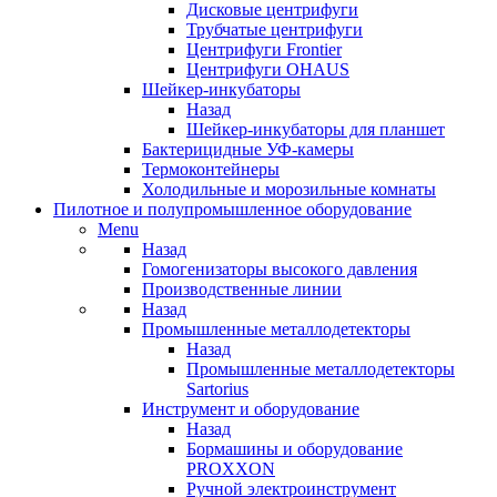
Дисковые центрифуги
Трубчатые центрифуги
Центрифуги Frontier
Центрифуги OHAUS
Шейкер-инкубаторы
Назад
Шейкер-инкубаторы для планшет
Бактерицидные УФ-камеры
Термоконтейнеры
Холодильные и морозильные комнаты
Пилотное и полупромышленное оборудование
Menu
Назад
Гомогенизаторы высокого давления
Производственные линии
Назад
Промышленные металлодетекторы
Назад
Промышленные металлодетекторы
Sartorius
Инструмент и оборудование
Назад
Бормашины и оборудование
PROXXON
Ручной электроинструмент