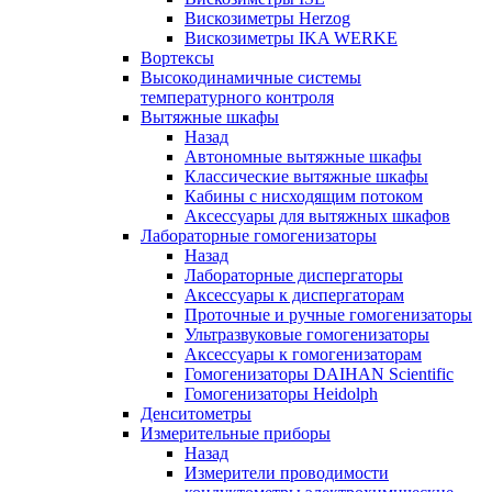
Вискозиметры Herzog
Вискозиметры IKA WERKE
Вортексы
Высокодинамичные системы
температурного контроля
Вытяжные шкафы
Назад
Автономные вытяжные шкафы
Классические вытяжные шкафы
Кабины с нисходящим потоком
Аксессуары для вытяжных шкафов
Лабораторные гомогенизаторы
Назад
Лабораторные диспергаторы
Аксессуары к диспергаторам
Проточные и ручные гомогенизаторы
Ультразвуковые гомогенизаторы
Аксессуары к гомогенизаторам
Гомогенизаторы DAIHAN Scientific
Гомогенизаторы Heidolph
Денситометры
Измерительные приборы
Назад
Измерители проводимости