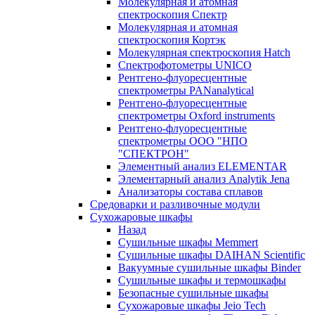
Молекулярная и атомная
спектроскопия Спектр
Молекулярная и атомная
спектроскопия Кортэк
Молекулярная спектроскопия Hatch
Спектрофотометры UNICO
Рентгено-флуоресцентные
спектрометры PANanalytical
Рентгено-флуоресцентные
спектрометры Oxford instruments
Рентгено-флуоресцентные
спектрометры ООО "НПО
"СПЕКТРОН"
Элементный анализ ELEMENTAR
Элементарный анализ Analytik Jena
Анализаторы состава сплавов
Средоварки и разливочные модули
Сухожаровые шкафы
Назад
Сушильные шкафы Memmert
Сушильные шкафы DAIHAN Scientific
Вакуумные сушильные шкафы Binder
Сушильные шкафы и термошкафы
Безопасные сушильные шкафы
Сухожаровые шкафы Jeio Tech