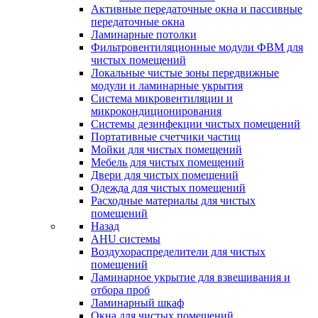
Активные передаточные окна и пассивные
передаточные окна
Ламинарные потолки
Фильтровентиляционные модули ФВМ для
чистых помещений
Локальные чистые зоны передвижные
модули и ламинарные укрытия
Система микровентиляции и
микрокондиционирования
Системы дезинфекции чистых помещений
Портативные счетчики частиц
Мойки для чистых помещений
Мебель для чистых помещений
Двери для чистых помещений
Одежда для чистых помещений
Расходные материалы для чистых
помещений
Назад
AHU системы
Воздухораспределители для чистых
помещений
Ламинарное укрытие для взвешивания и
отбора проб
Ламинарный шкаф
Окна для чистых помещений