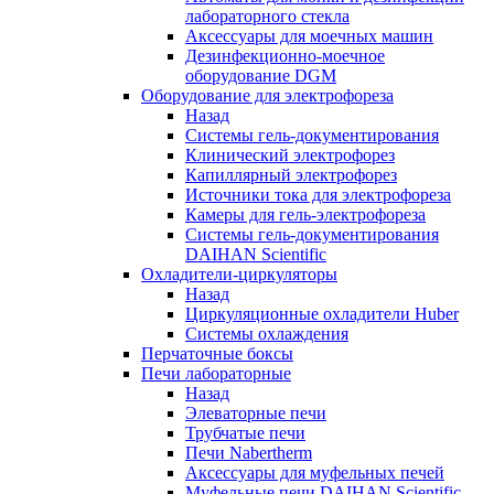
лабораторного стекла
Аксессуары для моечных машин
Дезинфекционно-моечное
оборудование DGM
Оборудование для электрофореза
Назад
Системы гель-документирования
Клинический электрофорез
Капиллярный электрофорез
Источники тока для электрофореза
Камеры для гель-электрофореза
Системы гель-документирования
DAIHAN Scientific
Охладители-циркуляторы
Назад
Циркуляционные охладители Huber
Системы охлаждения
Перчаточные боксы
Печи лабораторные
Назад
Элеваторные печи
Трубчатые печи
Печи Nabertherm
Аксессуары для муфельных печей
Муфельные печи DAIHAN Scientific