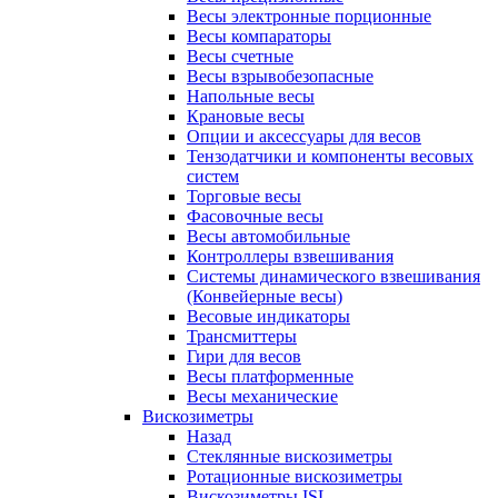
Весы электронные порционные
Весы компараторы
Весы счетные
Весы взрывобезопасные
Напольные весы
Крановые весы
Опции и аксессуары для весов
Тензодатчики и компоненты весовых
систем
Торговые весы
Фасовочные весы
Весы автомобильные
Контроллеры взвешивания
Системы динамического взвешивания
(Конвейерные весы)
Весовые индикаторы
Трансмиттеры
Гири для весов
Весы платформенные
Весы механические
Вискозиметры
Назад
Стеклянные вискозиметры
Ротационные вискозиметры
Вискозиметры ISL