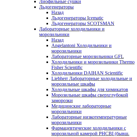
Лиофильные сушки
Льдогенераторы
Назад
Льдогенераторы Icematic
Льдогенераторы SCOTSMAN
Лабораторные холодильники и
морозильники
Назад
Angelantoni Холодильники и
морозильники
Лабораторные морозильники GFL
Холодильники и морозильники Thermo
Fisher Scientific
Холодильники DAIHAN Scientific
Liebherr Лабораторные холодильные и
морозильные шкафы
Холодильные шкафы для химикатов
Морозильные шкафы сверхглубокой
заморозки
Медицинские лабораторные
морозильники
Лабораторные низкотемпературные
морозильники
Фармацевтические холодильники с
морозильной камерой PHCBI (бывш.