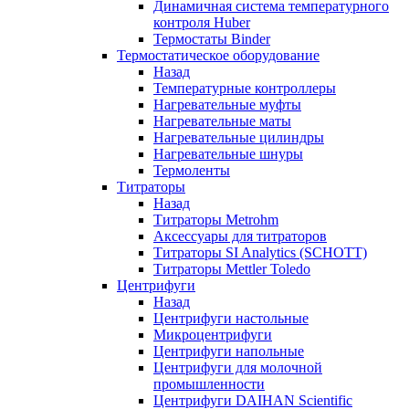
Динамичная система температурного
контроля Huber
Термостаты Binder
Термостатическое оборудование
Назад
Температурные контроллеры
Нагревательные муфты
Нагревательные маты
Нагревательные цилиндры
Нагревательные шнуры
Термоленты
Титраторы
Назад
Титраторы Metrohm
Аксессуары для титраторов
Титраторы SI Analytics (SCHOTT)
Титраторы Mettler Toledo
Центрифуги
Назад
Центрифуги настольные
Микроцентрифуги
Центрифуги напольные
Центрифуги для молочной
промышленности
Центрифуги DAIHAN Scientific