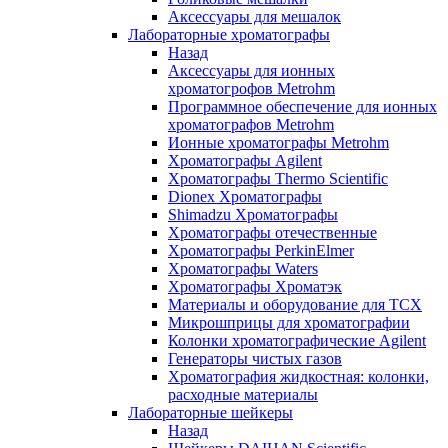
Аксессуары для мешалок
Лабораторные хроматографы
Назад
Аксессуары для ионных
хроматогрофов Metrohm
Программное обеспечение для ионных
хроматографов Metrohm
Ионные хроматографы Metrohm
Хроматографы Agilent
Хроматографы Thermo Scientific
Dionex Хроматографы
Shimadzu Хроматографы
Хроматографы отечественные
Хроматографы PerkinElmer
Хроматографы Waters
Хроматографы Хроматэк
Материалы и оборудование для ТСХ
Микрошприцы для хроматографии
Колонки хроматографические Agilent
Генераторы чистых газов
Хроматография жидкостная: колонки,
расходные материалы
Лабораторные шейкеры
Назад