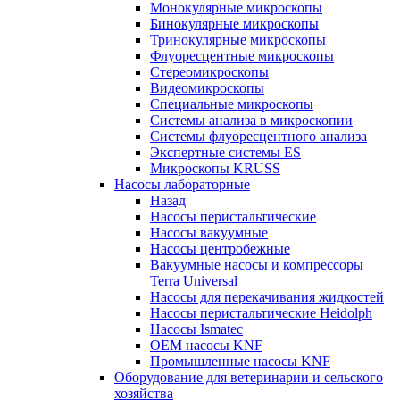
Монокулярные микроскопы
Бинокулярные микроскопы
Тринокулярные микроскопы
Флуоресцентные микроскопы
Стереомикроскопы
Видеомикроскопы
Специальные микроскопы
Системы анализа в микроскопии
Системы флуоресцентного анализа
Экспертные системы ES
Микроскопы KRUSS
Насосы лабораторные
Назад
Насосы перистальтические
Насосы вакуумные
Насосы центробежные
Вакуумные насосы и компрессоры
Terra Universal
Насосы для перекачивания жидкостей
Насосы перистальтические Heidolph
Насосы Ismatec
OEM насосы KNF
Промышленные насосы KNF
Оборудование для ветеринарии и сельского
хозяйства