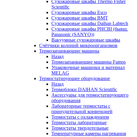
Сухожаровые шкафы Thermo Fisher
Scientific
Сухожаровые шкафы Esco
Сухожаровые шкафы BMT
Сухожаровые шкафы Daihan Labtech
Сухожаровые шкафы PHCBI (бывш.
Panasonic (SANYO))
Вакуумные сухожаровые шкафы
Счётчики колоний микроорганизмов
Термозапаивающие машины
Назад
Термозапаивающие машины Famos
Упаковочные машинки и материал
MELAG
Термостатирующее оборудование
Назад
Термоблоки DAIHAN Scientific
Аксессуары для термостатирующего
оборудования
Лабораторные термостаты с
принудительной конвенцией
Термостаты с охлаждением
Термостаты лабораторные
Термостаты твердотельные
Температурные камеры нагревания