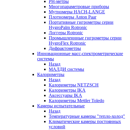
РH-метры
Многопараметровые приборы
Мутномеры HACH-LANGE
Плотномеры Anton Paar
Портативные гигрометры серии
HygroPalm Rotronic
Логгеры Rotronic
Промышленнные гигрометры серии
HygroFlex Rotronic
Дифрактометры
Инновационные масс-спектрометрические
системы
Назад
МАЛДИ системы
Калориметры
Назад
Калориметры NETZSCH
Калориметры IKA
Аксессуары IKA
Калориметры Mettler Toledo
Камеры испытательные
Назад
Температурные камеры "тепло-холод"
Климатические камеры постоянных
условий