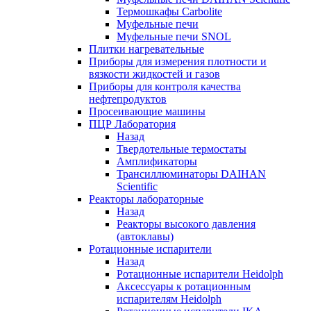
Термошкафы Carbolite
Муфельные печи
Муфельные печи SNOL
Плитки нагревательные
Приборы для измерения плотности и
вязкости жидкостей и газов
Приборы для контроля качества
нефтепродуктов
Просеивающие машины
ПЦР Лаборатория
Назад
Твердотельные термостаты
Амплификаторы
Трансиллюминаторы DAIHAN
Scientific
Реакторы лабораторные
Назад
Реакторы высокого давления
(автоклавы)
Ротационные испарители
Назад
Ротационные испарители Heidolph
Аксессуары к ротационным
испарителям Heidolph