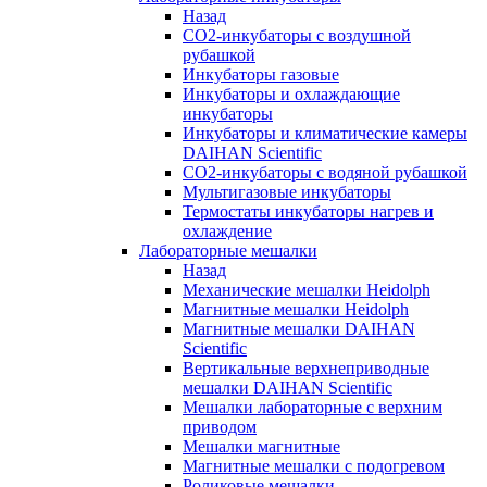
Назад
СО2-инкубаторы с воздушной
рубашкой
Инкубаторы газовые
Инкубаторы и охлаждающие
инкубаторы
Инкубаторы и климатические камеры
DAIHAN Scientific
CO2-инкубаторы с водяной рубашкой
Мультигазовые инкубаторы
Термостаты инкубаторы нагрев и
охлаждение
Лабораторные мешалки
Назад
Механические мешалки Heidolph
Магнитные мешалки Heidolph
Магнитные мешалки DAIHAN
Scientific
Вертикальные верхнеприводные
мешалки DAIHAN Scientific
Мешалки лабораторные с верхним
приводом
Мешалки магнитные
Магнитные мешалки с подогревом
Роликовые мешалки