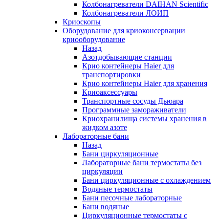
Колбонагреватели DAIHAN Scientific
Колбонагреватели ЛОИП
Криоскопы
Оборудование для криоконсервации
криооборудование
Назад
Азотдобывающие станции
Крио контейнеры Haier для
транспортировки
Крио контейнеры Haier для хранения
Криоаксессуары
Транспортные сосуды Дьюара
Программные замораживатели
Криохранилища системы хранения в
жидком азоте
Лабораторные бани
Назад
Бани циркуляционные
Лабораторные бани термостаты без
циркуляции
Бани циркуляционные с охлаждением
Водяные термостаты
Бани песочные лабораторные
Бани водяные
Циркуляционные термостаты с