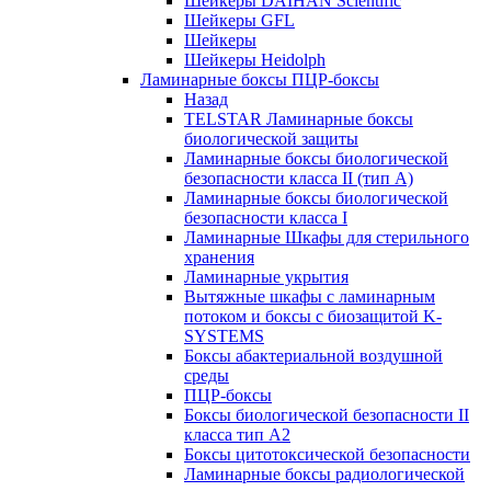
Шейкеры DAIHAN Scientific
Шейкеры GFL
Шейкеры
Шейкеры Heidolph
Ламинарные боксы ПЦР-боксы
Назад
TELSTAR Ламинарные боксы
биологической защиты
Ламинарные боксы биологической
безопасности класса II (тип А)
Ламинарные боксы биологической
безопасности класса I
Ламинарные Шкафы для стерильного
хранения
Ламинарные укрытия
Вытяжные шкафы с ламинарным
потоком и боксы с биозащитой K-
SYSTEMS
Боксы абактериальной воздушной
среды
ПЦР-боксы
Боксы биологической безопасности II
класса тип A2
Боксы цитотоксической безопасности
Ламинарные боксы радиологической