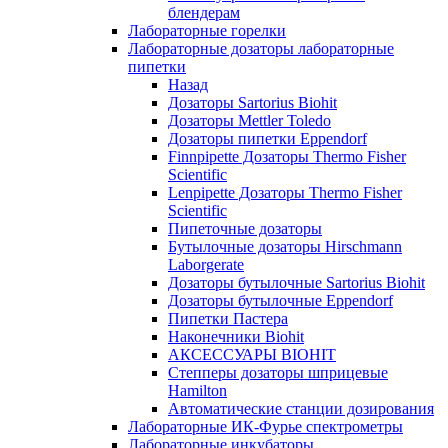
блендерам
Лабораторные горелки
Лабораторные дозаторы лабораторные
пипетки
Назад
Дозаторы Sartorius Biohit
Дозаторы Mettler Toledo
Дозаторы пипетки Eppendorf
Finnpipette Дозаторы Thermo Fisher
Scientific
Lenpipette Дозаторы Thermo Fisher
Scientific
Пипеточные дозаторы
Бутылочные дозаторы Hirschmann
Laborgerate
Дозаторы бутылочные Sartorius Biohit
Дозаторы бутылочные Eppendorf
Пипетки Пастера
Наконечники Biohit
АКСЕССУАРЫ BIOHIT
Степперы дозаторы шприцевые
Hamilton
Автоматические станции дозирования
Лабораторные ИК-Фурье спектрометры
Лабораторные инкубаторы