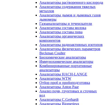
Анализаторы растворенного кислорода
Анализаторы содержания тяжелых
металлов
Анализаторы дымов и дымовых газов
дымомеры
Газоанализаторы и течеискатели
Анализаторы состава молока
Анализаторы состава пива
Анализаторы органических
компонентов
Анализаторы радиоактивных изотопов
Анализаторы физических параметров
Beckman Coulter
Биохимические анализаторы
Иммунохимические анализаторы
Комбинированные портативные
анализаторы
Анализаторы HACH-LANGE
Анализаторы WTW
Отбор проб и пробоподготовка
Анализаторы Anton Paar
Анализ почв, грунтовых и сточных
вод
Анализаторы C.Gerhardt
Анализаторы Biomerieux