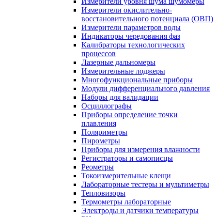
Измерители уровня шума шумомеры
Измерители окислительно-
восстановительного потенциала (ОВП)
Измерители параметров воды
Индикаторы чередования фаз
Калибраторы технологических
процессов
Лазерные дальномеры
Измерительные лоджеры
Многофункциональные приборы
Модули дифференциального давления
Наборы для валидации
Осциллографы
Приборы определение точки
плавления
Поляриметры
Пирометры
Приборы для измерения влажности
Регистраторы и самописцы
Реометры
Токоизмерительные клещи
Лабораторные тестеры и мультиметры
Тепловизоры
Термометры лабораторные
Электроды и датчики температуры