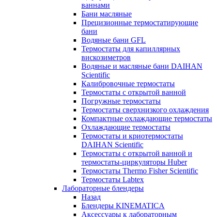
ваннами
Бани масляные
Прецизионные термостатирующие
бани
Водяные бани GFL
Термостаты для капиллярных
вискозиметров
Водяные и масляные бани DAIHAN
Scientific
Калибровочные термостаты
Термостаты с открытой ванной
Погружные термостаты
Термостаты сверхнизкого охлаждения
Компактные охлаждающие термостаты
Охлаждающие термостаты
Термостаты и криотермостаты
DAIHAN Scientific
Термостаты с открытой ванной и
термостаты-циркуляторы Huber
Термостаты Thermo Fisher Scientific
Термостаты Labtex
Лабораторные блендеры
Назад
Блендеры KINEMATICA
Аксессуары к лабораторным