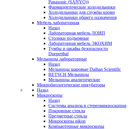
Panasonic (SANYO))
Фармацевтические холодильники
Холодильники для службы крови
Холодильники общего назначения
Мебель лабораторная
Назад
Лабораторная мебель ЛОИП
Столики подъемные
Лабораторная мебель ЭКОХИМ
Тумбы и шкафы безопасности
Dueperthal
Мельницы лабораторные
Назад
Мельницы шаровые Daihan Scientific
RETSCH Мельницы
Мельницы аналитические
Микробиологические инкубаторы
Назад
Микроскопы
Назад
Системы анализа в стереомикроскопии
Покровные стекла
Предметные стекла
Микроскопы nikon
Компьютерные микроскопы