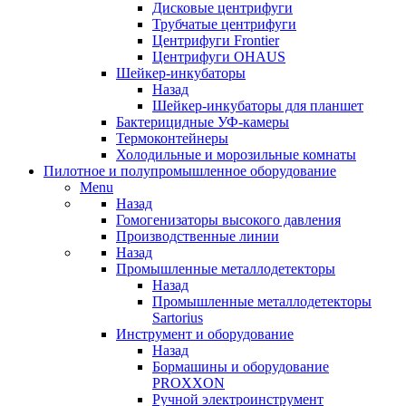
Дисковые центрифуги
Трубчатые центрифуги
Центрифуги Frontier
Центрифуги OHAUS
Шейкер-инкубаторы
Назад
Шейкер-инкубаторы для планшет
Бактерицидные УФ-камеры
Термоконтейнеры
Холодильные и морозильные комнаты
Пилотное и полупромышленное оборудование
Menu
Назад
Гомогенизаторы высокого давления
Производственные линии
Назад
Промышленные металлодетекторы
Назад
Промышленные металлодетекторы
Sartorius
Инструмент и оборудование
Назад
Бормашины и оборудование
PROXXON
Ручной электроинструмент