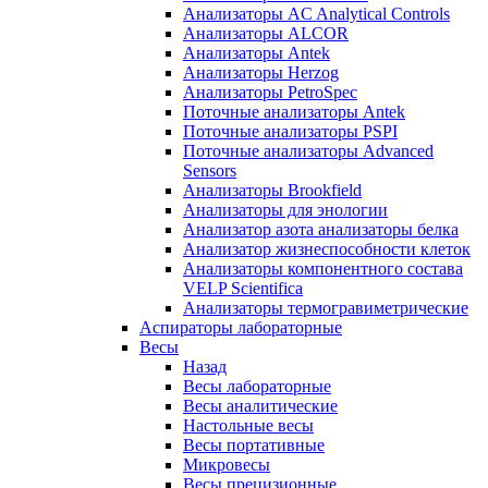
Анализаторы AC Analytical Controls
Анализаторы ALCOR
Анализаторы Antek
Анализаторы Herzog
Анализаторы PetroSpec
Поточные анализаторы Antek
Поточные анализаторы PSPI
Поточные анализаторы Advanced
Sensors
Анализаторы Brookfield
Анализаторы для энологии
Анализатор азота анализаторы белка
Анализатор жизнеспособности клеток
Анализаторы компонентного состава
VELP Scientifica
Анализаторы термогравиметрические
Аспираторы лабораторные
Весы
Назад
Весы лабораторные
Весы аналитические
Настольные весы
Весы портативные
Микровесы
Весы прецизионные