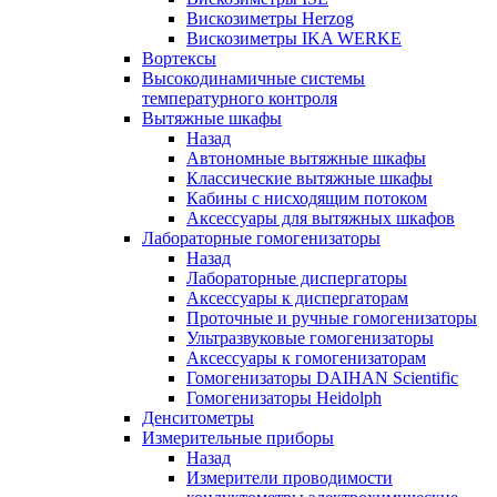
Вискозиметры Herzog
Вискозиметры IKA WERKE
Вортексы
Высокодинамичные системы
температурного контроля
Вытяжные шкафы
Назад
Автономные вытяжные шкафы
Классические вытяжные шкафы
Кабины с нисходящим потоком
Аксессуары для вытяжных шкафов
Лабораторные гомогенизаторы
Назад
Лабораторные диспергаторы
Аксессуары к диспергаторам
Проточные и ручные гомогенизаторы
Ультразвуковые гомогенизаторы
Аксессуары к гомогенизаторам
Гомогенизаторы DAIHAN Scientific
Гомогенизаторы Heidolph
Денситометры
Измерительные приборы
Назад
Измерители проводимости