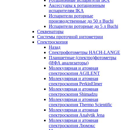
Ротационные испарители IKA
Аксессуары к ротационным
испарителям IKA
Испарители роторные
производственные до 50 л Buchi
Испарители роторные до 5 л Buchi
Секвенаторы
Системы проточной цитометрии
Спектроскопия
Назад
Спектрофотометры HACH-LANGE
Планшетные (спектро)фотометры
(ИФА анализаторы)
Молекулярная и атомная
спектроскопия AGILENT
Молекулярная и атомная
спектроскопия PerkinElmer
Молекулярная и атомная
спектроскопия Shimadzu
Молекулярная и атомная
спектроскопия Thermo Scientific
Молекулярная и атомная
спектроскопия Analytik Jena
Молекулярная и атомная
спектроскопия Люмэкс