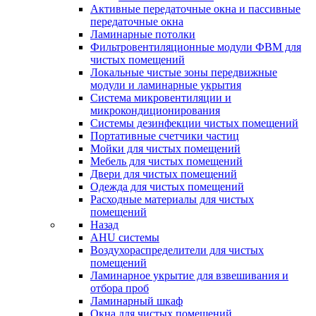
Активные передаточные окна и пассивные
передаточные окна
Ламинарные потолки
Фильтровентиляционные модули ФВМ для
чистых помещений
Локальные чистые зоны передвижные
модули и ламинарные укрытия
Система микровентиляции и
микрокондиционирования
Системы дезинфекции чистых помещений
Портативные счетчики частиц
Мойки для чистых помещений
Мебель для чистых помещений
Двери для чистых помещений
Одежда для чистых помещений
Расходные материалы для чистых
помещений
Назад
AHU системы
Воздухораспределители для чистых
помещений
Ламинарное укрытие для взвешивания и
отбора проб
Ламинарный шкаф
Окна для чистых помещений