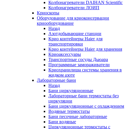
Колбонагреватели DAIHAN Scientific
Колбонагреватели ЛОИП
Криоскопы
Оборудование для криоконсервации
криооборудование
Назад
Азотдобывающие станции
Крио контейнеры Haier для
транспортировки
Крио контейнеры Haier для хранения
Криоаксессуары
Транспортные сосуды Дьюара
Программные замораживатели
Криохранилища системы хранения в
жидком азоте
Лабораторные бани
Назад
Бани циркуляционные
Лабораторные бани термостаты без
циркуляции
Бани циркуляционные с охлаждением
Водяные термостаты
Бани песочные лабораторные
Бани водяные
Циркуляционные термостаты с