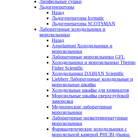
Лиофильные сушки
Льдогенераторы
Назад
Льдогенераторы Icematic
Льдогенераторы SCOTSMAN
Лабораторные холодильники и
морозильники
Назад
Angelantoni Холодильники и
морозильники
Лабораторные морозильники GFL
Холодильники и морозильники Thermo
Fisher Scientific
Холодильники DAIHAN Scientific
Liebherr Лабораторные холодильные и
морозильные шкафы
Холодильные шкафы для химикатов
Морозильные шкафы сверхглубокой
заморозки
Медицинские лабораторные
морозильники
Лабораторные низкотемпературные
морозильники
Фармацевтические холодильники с
морозильной камерой PHCBI (бывш.