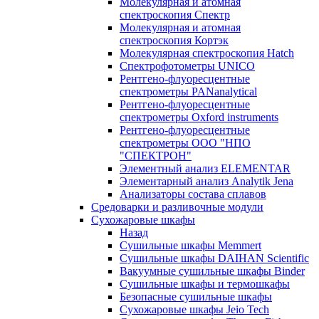
Молекулярная и атомная
спектроскопия Спектр
Молекулярная и атомная
спектроскопия Кортэк
Молекулярная спектроскопия Hatch
Спектрофотометры UNICO
Рентгено-флуоресцентные
спектрометры PANanalytical
Рентгено-флуоресцентные
спектрометры Oxford instruments
Рентгено-флуоресцентные
спектрометры ООО "НПО
"СПЕКТРОН"
Элементный анализ ELEMENTAR
Элементарный анализ Analytik Jena
Анализаторы состава сплавов
Средоварки и разливочные модули
Сухожаровые шкафы
Назад
Сушильные шкафы Memmert
Сушильные шкафы DAIHAN Scientific
Вакуумные сушильные шкафы Binder
Сушильные шкафы и термошкафы
Безопасные сушильные шкафы
Сухожаровые шкафы Jeio Tech