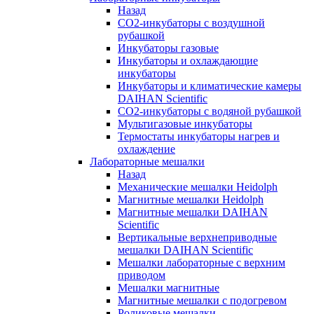
Назад
СО2-инкубаторы с воздушной
рубашкой
Инкубаторы газовые
Инкубаторы и охлаждающие
инкубаторы
Инкубаторы и климатические камеры
DAIHAN Scientific
CO2-инкубаторы с водяной рубашкой
Мультигазовые инкубаторы
Термостаты инкубаторы нагрев и
охлаждение
Лабораторные мешалки
Назад
Механические мешалки Heidolph
Магнитные мешалки Heidolph
Магнитные мешалки DAIHAN
Scientific
Вертикальные верхнеприводные
мешалки DAIHAN Scientific
Мешалки лабораторные с верхним
приводом
Мешалки магнитные
Магнитные мешалки с подогревом
Роликовые мешалки