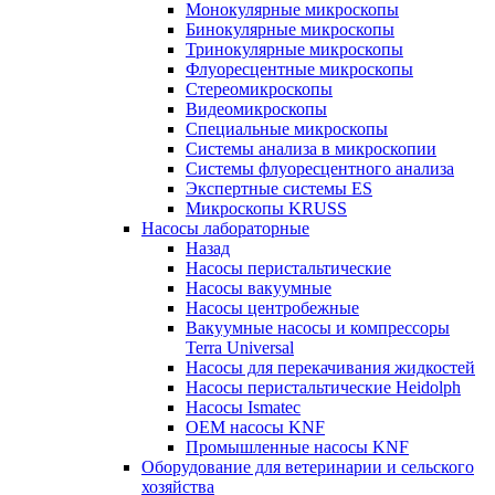
Монокулярные микроскопы
Бинокулярные микроскопы
Тринокулярные микроскопы
Флуоресцентные микроскопы
Стереомикроскопы
Видеомикроскопы
Специальные микроскопы
Системы анализа в микроскопии
Системы флуоресцентного анализа
Экспертные системы ES
Микроскопы KRUSS
Насосы лабораторные
Назад
Насосы перистальтические
Насосы вакуумные
Насосы центробежные
Вакуумные насосы и компрессоры
Terra Universal
Насосы для перекачивания жидкостей
Насосы перистальтические Heidolph
Насосы Ismatec
OEM насосы KNF
Промышленные насосы KNF
Оборудование для ветеринарии и сельского
хозяйства