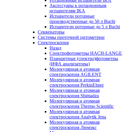
Ротационные испарители IKA
Аксессуары к ротационным
испарителям IKA
Испарители роторные
производственные до 50 л Buchi
Испарители роторные до 5 л Buchi
Секвенаторы
Системы проточной цитометрии
Спектроскопия
Назад
Спектрофотометры HACH-LANGE
Планшетные (спектро)фотометры
(ИФА анализаторы)
Молекулярная и атомная
спектроскопия AGILENT
Молекулярная и атомная
спектроскопия PerkinElmer
Молекулярная и атомная
спектроскопия Shimadzu
Молекулярная и атомная
спектроскопия Thermo Scientific
Молекулярная и атомная
спектроскопия Analytik Jena
Молекулярная и атомная
спектроскопия Люмэкс