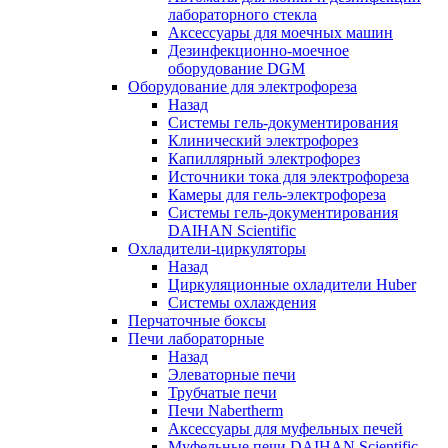
лабораторного стекла
Аксессуары для моечных машин
Дезинфекционно-моечное
оборудование DGM
Оборудование для электрофореза
Назад
Системы гель-документирования
Клинический электрофорез
Капиллярный электрофорез
Источники тока для электрофореза
Камеры для гель-электрофореза
Системы гель-документирования
DAIHAN Scientific
Охладители-циркуляторы
Назад
Циркуляционные охладители Huber
Системы охлаждения
Перчаточные боксы
Печи лабораторные
Назад
Элеваторные печи
Трубчатые печи
Печи Nabertherm
Аксессуары для муфельных печей
Муфельные печи DAIHAN Scientific