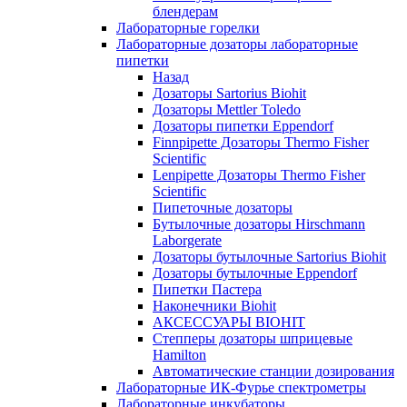
блендерам
Лабораторные горелки
Лабораторные дозаторы лабораторные
пипетки
Назад
Дозаторы Sartorius Biohit
Дозаторы Mettler Toledo
Дозаторы пипетки Eppendorf
Finnpipette Дозаторы Thermo Fisher
Scientific
Lenpipette Дозаторы Thermo Fisher
Scientific
Пипеточные дозаторы
Бутылочные дозаторы Hirschmann
Laborgerate
Дозаторы бутылочные Sartorius Biohit
Дозаторы бутылочные Eppendorf
Пипетки Пастера
Наконечники Biohit
АКСЕССУАРЫ BIOHIT
Степперы дозаторы шприцевые
Hamilton
Автоматические станции дозирования
Лабораторные ИК-Фурье спектрометры
Лабораторные инкубаторы