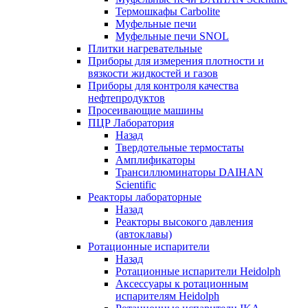
Термошкафы Carbolite
Муфельные печи
Муфельные печи SNOL
Плитки нагревательные
Приборы для измерения плотности и
вязкости жидкостей и газов
Приборы для контроля качества
нефтепродуктов
Просеивающие машины
ПЦР Лаборатория
Назад
Твердотельные термостаты
Амплификаторы
Трансиллюминаторы DAIHAN
Scientific
Реакторы лабораторные
Назад
Реакторы высокого давления
(автоклавы)
Ротационные испарители
Назад
Ротационные испарители Heidolph
Аксессуары к ротационным
испарителям Heidolph