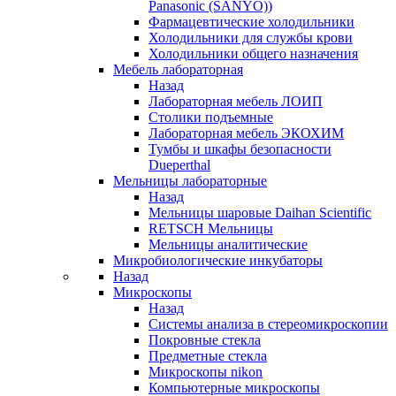
Panasonic (SANYO))
Фармацевтические холодильники
Холодильники для службы крови
Холодильники общего назначения
Мебель лабораторная
Назад
Лабораторная мебель ЛОИП
Столики подъемные
Лабораторная мебель ЭКОХИМ
Тумбы и шкафы безопасности
Dueperthal
Мельницы лабораторные
Назад
Мельницы шаровые Daihan Scientific
RETSCH Мельницы
Мельницы аналитические
Микробиологические инкубаторы
Назад
Микроскопы
Назад
Системы анализа в стереомикроскопии
Покровные стекла
Предметные стекла
Микроскопы nikon
Компьютерные микроскопы