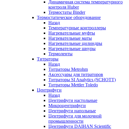
Динамичная система температурного
контроля Huber
Термостаты Binder
Термостатическое оборудование
Назад
Температурные контроллеры
Нагревательные муфты
Нагревательные маты
Нагревательные цилиндры
Нагревательные шнуры
Термоленты
Титраторы
Назад
Титраторы Metrohm
Аксессуары для титраторов
Титраторы SI Analytics (SCHOTT)
Титраторы Mettler Toledo
Центрифуги
Назад
Центрифуги настольные
Микроцентрифуги
Центрифуги напольные
Центрифуги для молочной
промышленности
Центрифуги DAIHAN Scientific