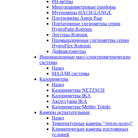
РH-метры
Многопараметровые приборы
Мутномеры HACH-LANGE
Плотномеры Anton Paar
Портативные гигрометры серии
HygroPalm Rotronic
Логгеры Rotronic
Промышленнные гигрометры серии
HygroFlex Rotronic
Дифрактометры
Инновационные масс-спектрометрические
системы
Назад
МАЛДИ системы
Калориметры
Назад
Калориметры NETZSCH
Калориметры IKA
Аксессуары IKA
Калориметры Mettler Toledo
Камеры испытательные
Назад
Температурные камеры "тепло-холод"
Климатические камеры постоянных
условий