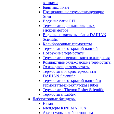
ваннами
Бани масляные
Прецизионные термостатирующие
бани
Водяные бани GFL
Термостаты для капиллярных
вискозиметров
Водяные и масляные бани DAIHAN
Scientific
Калибровочные термостаты
Термостаты с открытой ванной
Погружные термостаты
Термостаты сверхнизкого охлаждения
Компактные охлаждающие термостаты
Охлаждающие термостаты
Термостаты и криотермостаты
DAIHAN Scientific
Термостаты с открытой ванной и
термостаты-циркуляторы Huber
Термостаты Thermo Fisher Scientific
Термостаты Labtex
Лабораторные блендеры
Назад
Блендеры KINEMATICA
Аксессуары к лабораторным