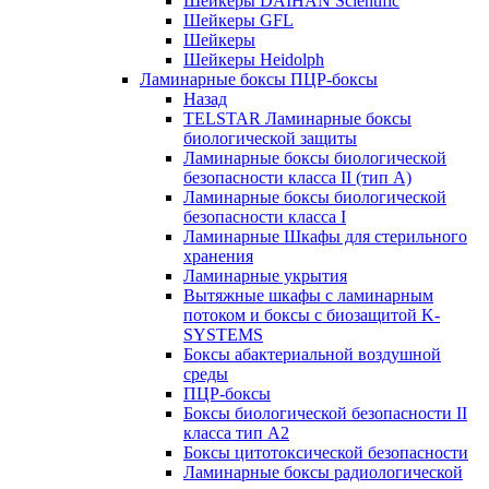
Шейкеры DAIHAN Scientific
Шейкеры GFL
Шейкеры
Шейкеры Heidolph
Ламинарные боксы ПЦР-боксы
Назад
TELSTAR Ламинарные боксы
биологической защиты
Ламинарные боксы биологической
безопасности класса II (тип А)
Ламинарные боксы биологической
безопасности класса I
Ламинарные Шкафы для стерильного
хранения
Ламинарные укрытия
Вытяжные шкафы с ламинарным
потоком и боксы с биозащитой K-
SYSTEMS
Боксы абактериальной воздушной
среды
ПЦР-боксы
Боксы биологической безопасности II
класса тип A2
Боксы цитотоксической безопасности
Ламинарные боксы радиологической