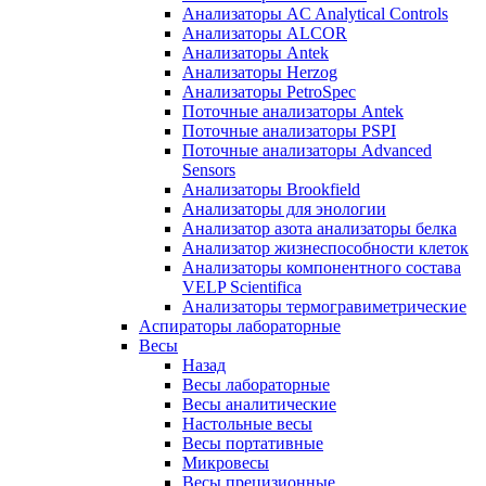
Анализаторы AC Analytical Controls
Анализаторы ALCOR
Анализаторы Antek
Анализаторы Herzog
Анализаторы PetroSpec
Поточные анализаторы Antek
Поточные анализаторы PSPI
Поточные анализаторы Advanced
Sensors
Анализаторы Brookfield
Анализаторы для энологии
Анализатор азота анализаторы белка
Анализатор жизнеспособности клеток
Анализаторы компонентного состава
VELP Scientifica
Анализаторы термогравиметрические
Аспираторы лабораторные
Весы
Назад
Весы лабораторные
Весы аналитические
Настольные весы
Весы портативные
Микровесы
Весы прецизионные