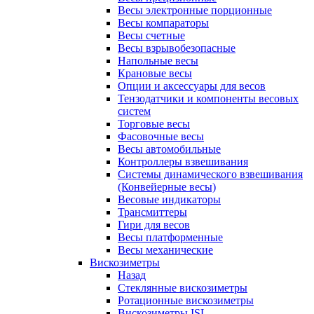
Весы электронные порционные
Весы компараторы
Весы счетные
Весы взрывобезопасные
Напольные весы
Крановые весы
Опции и аксессуары для весов
Тензодатчики и компоненты весовых
систем
Торговые весы
Фасовочные весы
Весы автомобильные
Контроллеры взвешивания
Системы динамического взвешивания
(Конвейерные весы)
Весовые индикаторы
Трансмиттеры
Гири для весов
Весы платформенные
Весы механические
Вискозиметры
Назад
Стеклянные вискозиметры
Ротационные вискозиметры
Вискозиметры ISL