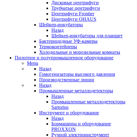
Дисковые центрифуги
Трубчатые центрифуги
Центрифуги Frontier
Центрифуги OHAUS
Шейкер-инкубаторы
Назад
Шейкер-инкубаторы для планшет
Бактерицидные УФ-камеры
Термоконтейнеры
Холодильные и морозильные комнаты
Пилотное и полупромышленное оборудование
Menu
Назад
Гомогенизаторы высокого давления
Производственные линии
Назад
Промышленные металлодетекторы
Назад
Промышленные металлодетекторы
Sartorius
Инструмент и оборудование
Назад
Бормашины и оборудование
PROXXON
Ручной электроинструмент