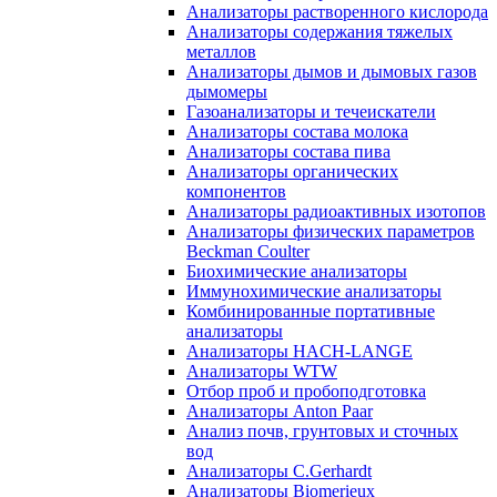
Анализаторы растворенного кислорода
Анализаторы содержания тяжелых
металлов
Анализаторы дымов и дымовых газов
дымомеры
Газоанализаторы и течеискатели
Анализаторы состава молока
Анализаторы состава пива
Анализаторы органических
компонентов
Анализаторы радиоактивных изотопов
Анализаторы физических параметров
Beckman Coulter
Биохимические анализаторы
Иммунохимические анализаторы
Комбинированные портативные
анализаторы
Анализаторы HACH-LANGE
Анализаторы WTW
Отбор проб и пробоподготовка
Анализаторы Anton Paar
Анализ почв, грунтовых и сточных
вод
Анализаторы C.Gerhardt
Анализаторы Biomerieux