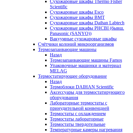
Сухожаровые шкафы Thermo Fisher
Scientific
Сухожаровые шкафы Esco
Сухожаровые шкафы BMT
Сухожаровые шкафы Daihan Labtech
Сухожаровые шкафы PHCBI (бывш.
Panasonic (SANYO))
Вакуумные сухожаровые шкафы
Счётчики колоний микроорганизмов
Термозапаивающие машины
Назад
Термозапаивающие машины Famos
Упаковочные машинки и материал
MELAG
Термостатирующее оборудование
Назад
Термоблоки DAIHAN Scientific
Аксессуары для термостатирующего
оборудования
Лабораторные термостаты с
принудительной конвенцией
Термостаты с охлаждением
Термостаты лабораторные
Термостаты твердотельные
Температурные камеры нагревания