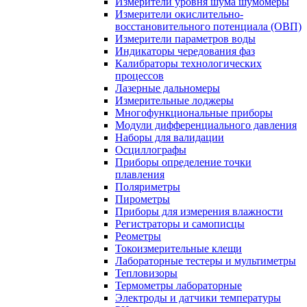
Измерители уровня шума шумомеры
Измерители окислительно-
восстановительного потенциала (ОВП)
Измерители параметров воды
Индикаторы чередования фаз
Калибраторы технологических
процессов
Лазерные дальномеры
Измерительные лоджеры
Многофункциональные приборы
Модули дифференциального давления
Наборы для валидации
Осциллографы
Приборы определение точки
плавления
Поляриметры
Пирометры
Приборы для измерения влажности
Регистраторы и самописцы
Реометры
Токоизмерительные клещи
Лабораторные тестеры и мультиметры
Тепловизоры
Термометры лабораторные
Электроды и датчики температуры