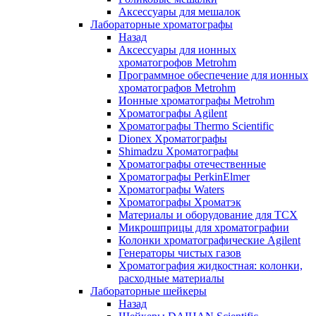
Аксессуары для мешалок
Лабораторные хроматографы
Назад
Аксессуары для ионных
хроматогрофов Metrohm
Программное обеспечение для ионных
хроматографов Metrohm
Ионные хроматографы Metrohm
Хроматографы Agilent
Хроматографы Thermo Scientific
Dionex Хроматографы
Shimadzu Хроматографы
Хроматографы отечественные
Хроматографы PerkinElmer
Хроматографы Waters
Хроматографы Хроматэк
Материалы и оборудование для ТСХ
Микрошприцы для хроматографии
Колонки хроматографические Agilent
Генераторы чистых газов
Хроматография жидкостная: колонки,
расходные материалы
Лабораторные шейкеры
Назад