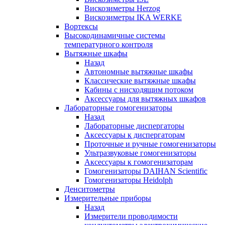
Вискозиметры Herzog
Вискозиметры IKA WERKE
Вортексы
Высокодинамичные системы
температурного контроля
Вытяжные шкафы
Назад
Автономные вытяжные шкафы
Классические вытяжные шкафы
Кабины с нисходящим потоком
Аксессуары для вытяжных шкафов
Лабораторные гомогенизаторы
Назад
Лабораторные диспергаторы
Аксессуары к диспергаторам
Проточные и ручные гомогенизаторы
Ультразвуковые гомогенизаторы
Аксессуары к гомогенизаторам
Гомогенизаторы DAIHAN Scientific
Гомогенизаторы Heidolph
Денситометры
Измерительные приборы
Назад
Измерители проводимости