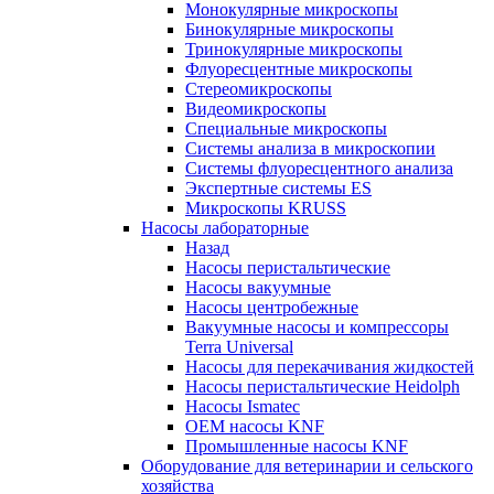
Монокулярные микроскопы
Бинокулярные микроскопы
Тринокулярные микроскопы
Флуоресцентные микроскопы
Стереомикроскопы
Видеомикроскопы
Специальные микроскопы
Системы анализа в микроскопии
Системы флуоресцентного анализа
Экспертные системы ES
Микроскопы KRUSS
Насосы лабораторные
Назад
Насосы перистальтические
Насосы вакуумные
Насосы центробежные
Вакуумные насосы и компрессоры
Terra Universal
Насосы для перекачивания жидкостей
Насосы перистальтические Heidolph
Насосы Ismatec
OEM насосы KNF
Промышленные насосы KNF
Оборудование для ветеринарии и сельского
хозяйства