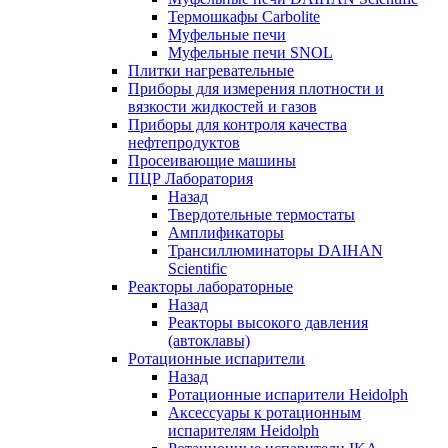
Термошкафы Carbolite
Муфельные печи
Муфельные печи SNOL
Плитки нагревательные
Приборы для измерения плотности и
вязкости жидкостей и газов
Приборы для контроля качества
нефтепродуктов
Просеивающие машины
ПЦР Лаборатория
Назад
Твердотельные термостаты
Амплификаторы
Трансиллюминаторы DAIHAN
Scientific
Реакторы лабораторные
Назад
Реакторы высокого давления
(автоклавы)
Ротационные испарители
Назад
Ротационные испарители Heidolph
Аксессуары к ротационным
испарителям Heidolph