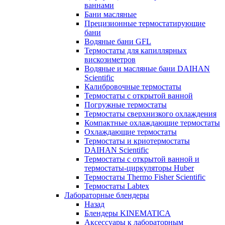
ваннами
Бани масляные
Прецизионные термостатирующие
бани
Водяные бани GFL
Термостаты для капиллярных
вискозиметров
Водяные и масляные бани DAIHAN
Scientific
Калибровочные термостаты
Термостаты с открытой ванной
Погружные термостаты
Термостаты сверхнизкого охлаждения
Компактные охлаждающие термостаты
Охлаждающие термостаты
Термостаты и криотермостаты
DAIHAN Scientific
Термостаты с открытой ванной и
термостаты-циркуляторы Huber
Термостаты Thermo Fisher Scientific
Термостаты Labtex
Лабораторные блендеры
Назад
Блендеры KINEMATICA
Аксессуары к лабораторным