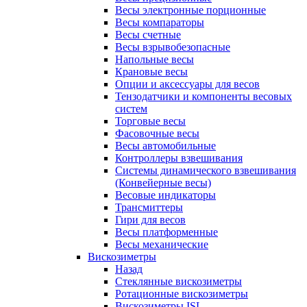
Весы электронные порционные
Весы компараторы
Весы счетные
Весы взрывобезопасные
Напольные весы
Крановые весы
Опции и аксессуары для весов
Тензодатчики и компоненты весовых
систем
Торговые весы
Фасовочные весы
Весы автомобильные
Контроллеры взвешивания
Системы динамического взвешивания
(Конвейерные весы)
Весовые индикаторы
Трансмиттеры
Гири для весов
Весы платформенные
Весы механические
Вискозиметры
Назад
Стеклянные вискозиметры
Ротационные вискозиметры
Вискозиметры ISL