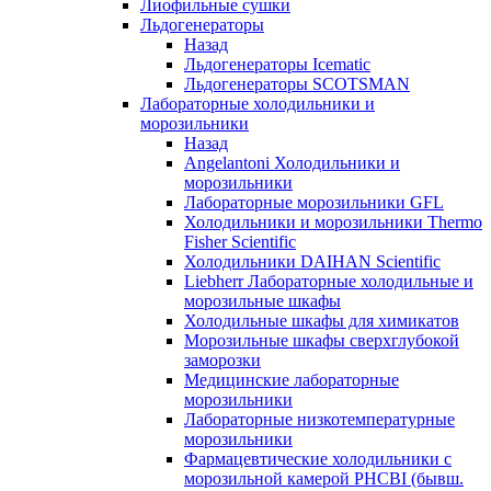
Лиофильные сушки
Льдогенераторы
Назад
Льдогенераторы Icematic
Льдогенераторы SCOTSMAN
Лабораторные холодильники и
морозильники
Назад
Angelantoni Холодильники и
морозильники
Лабораторные морозильники GFL
Холодильники и морозильники Thermo
Fisher Scientific
Холодильники DAIHAN Scientific
Liebherr Лабораторные холодильные и
морозильные шкафы
Холодильные шкафы для химикатов
Морозильные шкафы сверхглубокой
заморозки
Медицинские лабораторные
морозильники
Лабораторные низкотемпературные
морозильники
Фармацевтические холодильники с
морозильной камерой PHCBI (бывш.