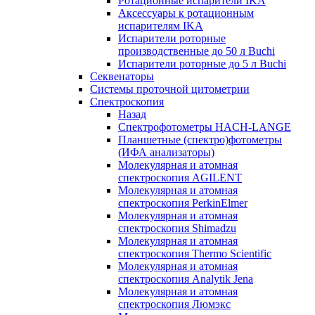
Ротационные испарители IKA
Аксессуары к ротационным
испарителям IKA
Испарители роторные
производственные до 50 л Buchi
Испарители роторные до 5 л Buchi
Секвенаторы
Системы проточной цитометрии
Спектроскопия
Назад
Спектрофотометры HACH-LANGE
Планшетные (спектро)фотометры
(ИФА анализаторы)
Молекулярная и атомная
спектроскопия AGILENT
Молекулярная и атомная
спектроскопия PerkinElmer
Молекулярная и атомная
спектроскопия Shimadzu
Молекулярная и атомная
спектроскопия Thermo Scientific
Молекулярная и атомная
спектроскопия Analytik Jena
Молекулярная и атомная
спектроскопия Люмэкс