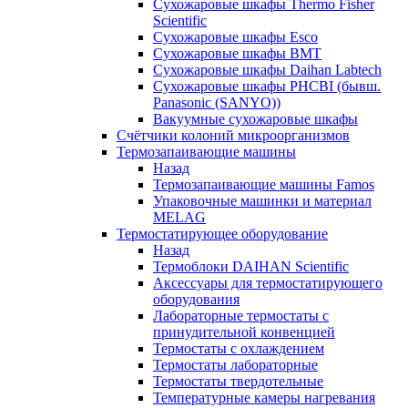
Сухожаровые шкафы Thermo Fisher
Scientific
Сухожаровые шкафы Esco
Сухожаровые шкафы BMT
Сухожаровые шкафы Daihan Labtech
Сухожаровые шкафы PHCBI (бывш.
Panasonic (SANYO))
Вакуумные сухожаровые шкафы
Счётчики колоний микроорганизмов
Термозапаивающие машины
Назад
Термозапаивающие машины Famos
Упаковочные машинки и материал
MELAG
Термостатирующее оборудование
Назад
Термоблоки DAIHAN Scientific
Аксессуары для термостатирующего
оборудования
Лабораторные термостаты с
принудительной конвенцией
Термостаты с охлаждением
Термостаты лабораторные
Термостаты твердотельные
Температурные камеры нагревания