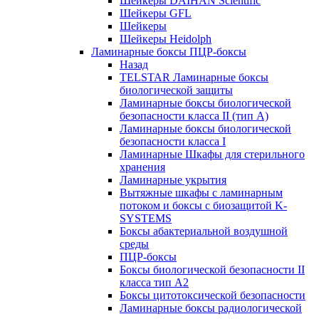
Шейкеры DAIHAN Scientific
Шейкеры GFL
Шейкеры
Шейкеры Heidolph
Ламинарные боксы ПЦР-боксы
Назад
TELSTAR Ламинарные боксы
биологической защиты
Ламинарные боксы биологической
безопасности класса II (тип А)
Ламинарные боксы биологической
безопасности класса I
Ламинарные Шкафы для стерильного
хранения
Ламинарные укрытия
Вытяжные шкафы с ламинарным
потоком и боксы с биозащитой K-
SYSTEMS
Боксы абактериальной воздушной
среды
ПЦР-боксы
Боксы биологической безопасности II
класса тип A2
Боксы цитотоксической безопасности
Ламинарные боксы радиологической