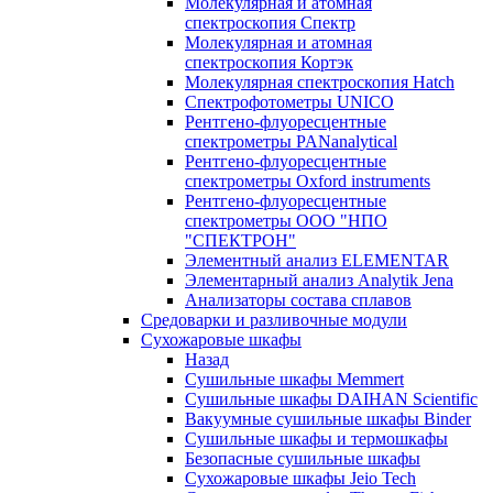
Молекулярная и атомная
спектроскопия Спектр
Молекулярная и атомная
спектроскопия Кортэк
Молекулярная спектроскопия Hatch
Спектрофотометры UNICO
Рентгено-флуоресцентные
спектрометры PANanalytical
Рентгено-флуоресцентные
спектрометры Oxford instruments
Рентгено-флуоресцентные
спектрометры ООО "НПО
"СПЕКТРОН"
Элементный анализ ELEMENTAR
Элементарный анализ Analytik Jena
Анализаторы состава сплавов
Средоварки и разливочные модули
Сухожаровые шкафы
Назад
Сушильные шкафы Memmert
Сушильные шкафы DAIHAN Scientific
Вакуумные сушильные шкафы Binder
Сушильные шкафы и термошкафы
Безопасные сушильные шкафы
Сухожаровые шкафы Jeio Tech