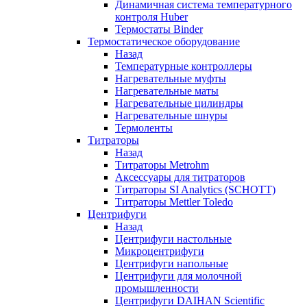
Динамичная система температурного
контроля Huber
Термостаты Binder
Термостатическое оборудование
Назад
Температурные контроллеры
Нагревательные муфты
Нагревательные маты
Нагревательные цилиндры
Нагревательные шнуры
Термоленты
Титраторы
Назад
Титраторы Metrohm
Аксессуары для титраторов
Титраторы SI Analytics (SCHOTT)
Титраторы Mettler Toledo
Центрифуги
Назад
Центрифуги настольные
Микроцентрифуги
Центрифуги напольные
Центрифуги для молочной
промышленности
Центрифуги DAIHAN Scientific