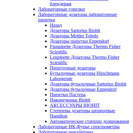
блендерам
Лабораторные горелки
Лабораторные дозаторы лабораторные
пипетки
Назад
Дозаторы Sartorius Biohit
Дозаторы Mettler Toledo
Дозаторы пипетки Eppendorf
Finnpipette Дозаторы Thermo Fisher
Scientific
Lenpipette Дозаторы Thermo Fisher
Scientific
Пипеточные дозаторы
Бутылочные дозаторы Hirschmann
Laborgerate
Дозаторы бутылочные Sartorius Biohit
Дозаторы бутылочные Eppendorf
Пипетки Пастера
Наконечники Biohit
АКСЕССУАРЫ BIOHIT
Степперы дозаторы шприцевые
Hamilton
Автоматические станции дозирования
Лабораторные ИК-Фурье спектрометры
Лабораторные инкубаторы