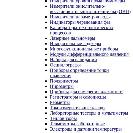
Измерители уровня шума шумомеры
Измерители окислительно-
восстановительного потенциала (ОВП)
Измерители параметров воды
Индикаторы чередования фаз
Калибраторы технологических
процессов
Лазерные дальномеры
Измерительные лоджеры
Многофункциональные приборы
Модули дифференциального давления
Наборы для валидации
Осциллографы
Приборы определение точки
плавления
Поляриметры
Пирометры
Приборы для измерения влажности
Регистраторы и самописцы
Реометры
Токоизмерительные клещи
Лабораторные тестеры и мультиметры
Тепловизоры
Термометры лабораторные
Электроды и датчики температуры