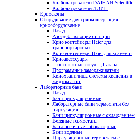
Колбонагреватели DAIHAN Scientific
Колбонагреватели ЛОИП
Криоскопы
Оборудование для криоконсервации
криооборудование
Назад
Азотдобывающие станции
Крио контейнеры Haier для
транспортировки
Крио контейнеры Haier для хранения
Криоаксессуары
Транспортные сосуды Дьюара
Программные замораживатели
Криохранилища системы хранения в
жидком азоте
Лабораторные бани
Назад
Бани циркуляционные
Лабораторные бани термостаты без
циркуляции
Бани циркуляционные с охлаждением
Водяные термостаты
Бани песочные лабораторные
Бани водяные
Циркуляционные термостаты с