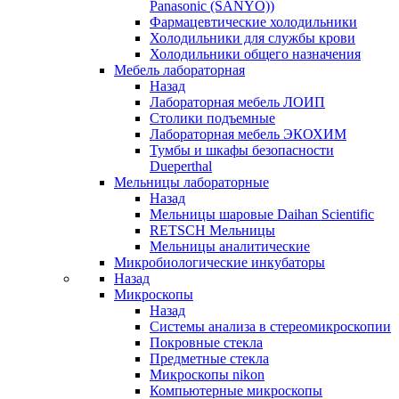
Panasonic (SANYO))
Фармацевтические холодильники
Холодильники для службы крови
Холодильники общего назначения
Мебель лабораторная
Назад
Лабораторная мебель ЛОИП
Столики подъемные
Лабораторная мебель ЭКОХИМ
Тумбы и шкафы безопасности
Dueperthal
Мельницы лабораторные
Назад
Мельницы шаровые Daihan Scientific
RETSCH Мельницы
Мельницы аналитические
Микробиологические инкубаторы
Назад
Микроскопы
Назад
Системы анализа в стереомикроскопии
Покровные стекла
Предметные стекла
Микроскопы nikon
Компьютерные микроскопы