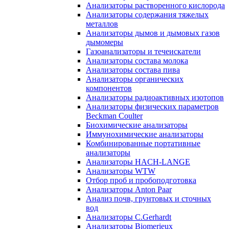
Анализаторы растворенного кислорода
Анализаторы содержания тяжелых
металлов
Анализаторы дымов и дымовых газов
дымомеры
Газоанализаторы и течеискатели
Анализаторы состава молока
Анализаторы состава пива
Анализаторы органических
компонентов
Анализаторы радиоактивных изотопов
Анализаторы физических параметров
Beckman Coulter
Биохимические анализаторы
Иммунохимические анализаторы
Комбинированные портативные
анализаторы
Анализаторы HACH-LANGE
Анализаторы WTW
Отбор проб и пробоподготовка
Анализаторы Anton Paar
Анализ почв, грунтовых и сточных
вод
Анализаторы C.Gerhardt
Анализаторы Biomerieux