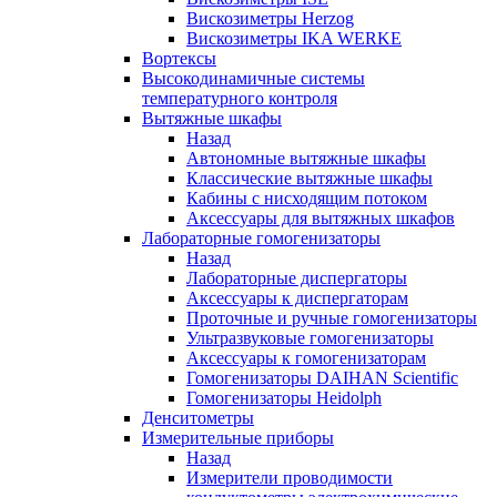
Вискозиметры Herzog
Вискозиметры IKA WERKE
Вортексы
Высокодинамичные системы
температурного контроля
Вытяжные шкафы
Назад
Автономные вытяжные шкафы
Классические вытяжные шкафы
Кабины с нисходящим потоком
Аксессуары для вытяжных шкафов
Лабораторные гомогенизаторы
Назад
Лабораторные диспергаторы
Аксессуары к диспергаторам
Проточные и ручные гомогенизаторы
Ультразвуковые гомогенизаторы
Аксессуары к гомогенизаторам
Гомогенизаторы DAIHAN Scientific
Гомогенизаторы Heidolph
Денситометры
Измерительные приборы
Назад
Измерители проводимости