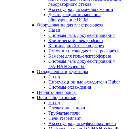
лабораторного стекла
Аксессуары для моечных машин
Дезинфекционно-моечное
оборудование DGM
Оборудование для электрофореза
Назад
Системы гель-документирования
Клинический электрофорез
Капиллярный электрофорез
Источники тока для электрофореза
Камеры для гель-электрофореза
Системы гель-документирования
DAIHAN Scientific
Охладители-циркуляторы
Назад
Циркуляционные охладители Huber
Системы охлаждения
Перчаточные боксы
Печи лабораторные
Назад
Элеваторные печи
Трубчатые печи
Печи Nabertherm
Аксессуары для муфельных печей
Муфельные печи DAIHAN Scientific