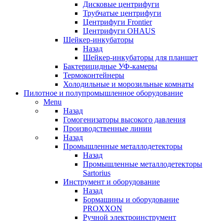
Дисковые центрифуги
Трубчатые центрифуги
Центрифуги Frontier
Центрифуги OHAUS
Шейкер-инкубаторы
Назад
Шейкер-инкубаторы для планшет
Бактерицидные УФ-камеры
Термоконтейнеры
Холодильные и морозильные комнаты
Пилотное и полупромышленное оборудование
Menu
Назад
Гомогенизаторы высокого давления
Производственные линии
Назад
Промышленные металлодетекторы
Назад
Промышленные металлодетекторы
Sartorius
Инструмент и оборудование
Назад
Бормашины и оборудование
PROXXON
Ручной электроинструмент