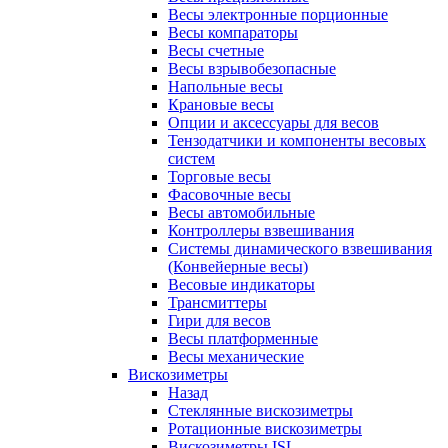
Весы электронные порционные
Весы компараторы
Весы счетные
Весы взрывобезопасные
Напольные весы
Крановые весы
Опции и аксессуары для весов
Тензодатчики и компоненты весовых
систем
Торговые весы
Фасовочные весы
Весы автомобильные
Контроллеры взвешивания
Системы динамического взвешивания
(Конвейерные весы)
Весовые индикаторы
Трансмиттеры
Гири для весов
Весы платформенные
Весы механические
Вискозиметры
Назад
Стеклянные вискозиметры
Ротационные вискозиметры
Вискозиметры ISL