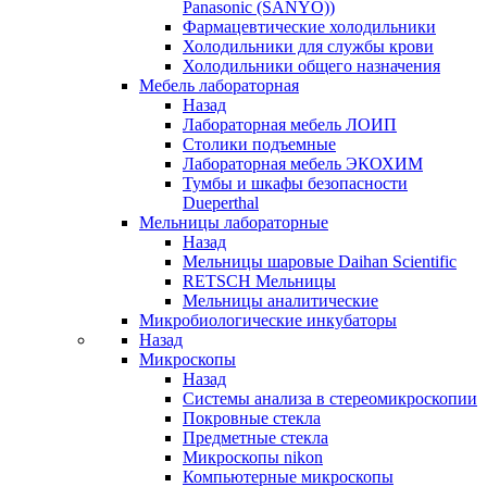
Panasonic (SANYO))
Фармацевтические холодильники
Холодильники для службы крови
Холодильники общего назначения
Мебель лабораторная
Назад
Лабораторная мебель ЛОИП
Столики подъемные
Лабораторная мебель ЭКОХИМ
Тумбы и шкафы безопасности
Dueperthal
Мельницы лабораторные
Назад
Мельницы шаровые Daihan Scientific
RETSCH Мельницы
Мельницы аналитические
Микробиологические инкубаторы
Назад
Микроскопы
Назад
Системы анализа в стереомикроскопии
Покровные стекла
Предметные стекла
Микроскопы nikon
Компьютерные микроскопы