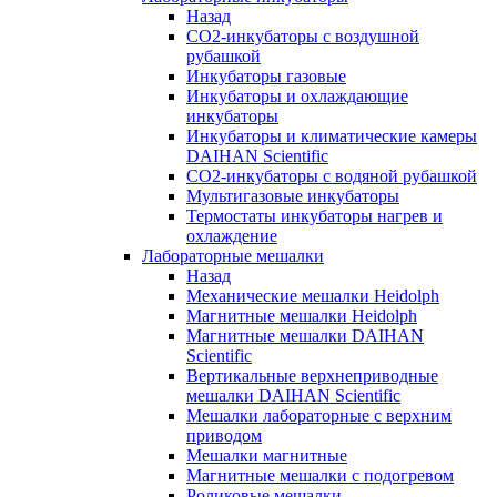
Назад
СО2-инкубаторы с воздушной
рубашкой
Инкубаторы газовые
Инкубаторы и охлаждающие
инкубаторы
Инкубаторы и климатические камеры
DAIHAN Scientific
CO2-инкубаторы с водяной рубашкой
Мультигазовые инкубаторы
Термостаты инкубаторы нагрев и
охлаждение
Лабораторные мешалки
Назад
Механические мешалки Heidolph
Магнитные мешалки Heidolph
Магнитные мешалки DAIHAN
Scientific
Вертикальные верхнеприводные
мешалки DAIHAN Scientific
Мешалки лабораторные с верхним
приводом
Мешалки магнитные
Магнитные мешалки с подогревом
Роликовые мешалки