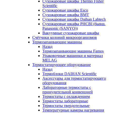
Сухожаровые шкафы Thermo Fisher
Scientific
Сухожаровые шкафы Esco
Сухожаровые шкафы BMT
Сухожаровые шкафы Daihan Labtech
Сухожаровые шкафы PHCBI (бывш.
Panasonic (SANYO))
Вакуумные сухожаровые шкафы
Счётчики колоний микроорганизмов
Термозапаивающие машины
Назад
Термозапаивающие машины Famos
Упаковочные машинки и материал
MELAG
Термостатирующее оборудование
Назад
Термоблоки DAIHAN Scientific
Аксессуары для термостатирующего
оборудования
Лабораторные термостаты с
принудительной конвенцией
Термостаты с охлаждением
Термостаты лабораторные
Термостаты твердотельные
Температурные камеры нагревания