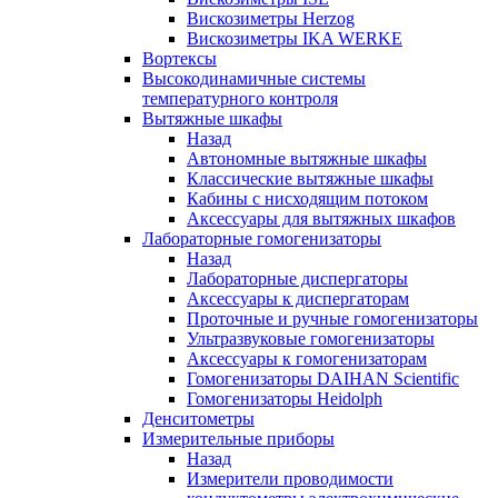
Вискозиметры Herzog
Вискозиметры IKA WERKE
Вортексы
Высокодинамичные системы
температурного контроля
Вытяжные шкафы
Назад
Автономные вытяжные шкафы
Классические вытяжные шкафы
Кабины с нисходящим потоком
Аксессуары для вытяжных шкафов
Лабораторные гомогенизаторы
Назад
Лабораторные диспергаторы
Аксессуары к диспергаторам
Проточные и ручные гомогенизаторы
Ультразвуковые гомогенизаторы
Аксессуары к гомогенизаторам
Гомогенизаторы DAIHAN Scientific
Гомогенизаторы Heidolph
Денситометры
Измерительные приборы
Назад
Измерители проводимости