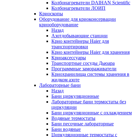
Колбонагреватели DAIHAN Scientific
Колбонагреватели ЛОИП
Криоскопы
Оборудование для криоконсервации
криооборудование
Назад
Азотдобывающие станции
Крио контейнеры Haier для
транспортировки
Крио контейнеры Haier для хранения
Криоаксессуары
Транспортные сосуды Дьюара
Программные замораживатели
Криохранилища системы хранения в
жидком азоте
Лабораторные бани
Назад
Бани циркуляционные
Лабораторные бани термостаты без
циркуляции
Бани циркуляционные с охлаждением
Водяные термостаты
Бани песочные лабораторные
Бани водяные
Циркуляционные термостаты с