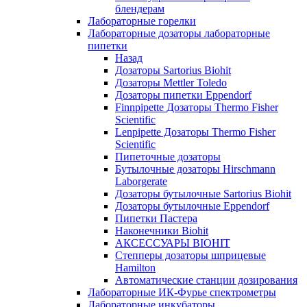
блендерам
Лабораторные горелки
Лабораторные дозаторы лабораторные
пипетки
Назад
Дозаторы Sartorius Biohit
Дозаторы Mettler Toledo
Дозаторы пипетки Eppendorf
Finnpipette Дозаторы Thermo Fisher
Scientific
Lenpipette Дозаторы Thermo Fisher
Scientific
Пипеточные дозаторы
Бутылочные дозаторы Hirschmann
Laborgerate
Дозаторы бутылочные Sartorius Biohit
Дозаторы бутылочные Eppendorf
Пипетки Пастера
Наконечники Biohit
АКСЕССУАРЫ BIOHIT
Степперы дозаторы шприцевые
Hamilton
Автоматические станции дозирования
Лабораторные ИК-Фурье спектрометры
Лабораторные инкубаторы