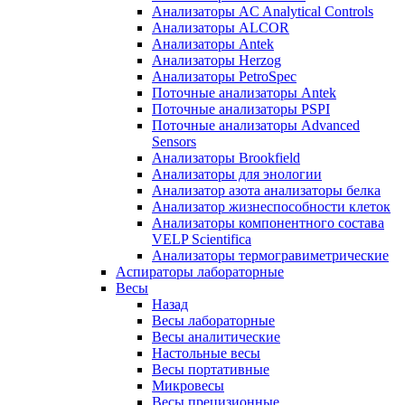
Анализаторы AC Analytical Controls
Анализаторы ALCOR
Анализаторы Antek
Анализаторы Herzog
Анализаторы PetroSpec
Поточные анализаторы Antek
Поточные анализаторы PSPI
Поточные анализаторы Advanced
Sensors
Анализаторы Brookfield
Анализаторы для энологии
Анализатор азота анализаторы белка
Анализатор жизнеспособности клеток
Анализаторы компонентного состава
VELP Scientifica
Анализаторы термогравиметрические
Аспираторы лабораторные
Весы
Назад
Весы лабораторные
Весы аналитические
Настольные весы
Весы портативные
Микровесы
Весы прецизионные