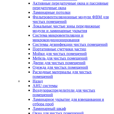
Активные передаточные окна и пассивные
передаточные окна
Ламинарные потолки
Фильтровентиляционные модули ФВМ для
чистых помещений
Локальные чистые зоны передвижные
модули и ламинарные укрытия
Система микровентиляции и
микрокондиционирования
Системы дезинфекции чистых помещений
Портативные счетчики частиц
Мойки для чистых помещений
Мебель для чистых помещений
Двери для чистых помещений
Одежда для чистых помещений
Расходные материалы для чистых
помещений
Назад
AHU системы
Воздухораспределители для чистых
помещений
Ламинарное укрытие для взвешивания и
отбора проб
Ламинарный шкаф
Окна для чистых помещений