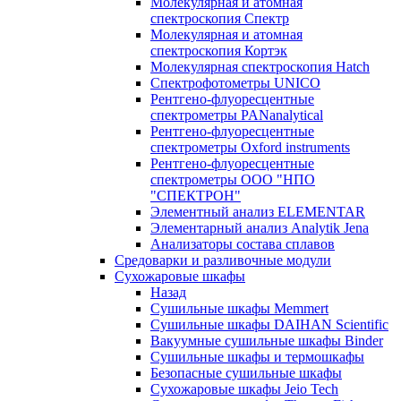
Молекулярная и атомная
спектроскопия Спектр
Молекулярная и атомная
спектроскопия Кортэк
Молекулярная спектроскопия Hatch
Спектрофотометры UNICO
Рентгено-флуоресцентные
спектрометры PANanalytical
Рентгено-флуоресцентные
спектрометры Oxford instruments
Рентгено-флуоресцентные
спектрометры ООО "НПО
"СПЕКТРОН"
Элементный анализ ELEMENTAR
Элементарный анализ Analytik Jena
Анализаторы состава сплавов
Средоварки и разливочные модули
Сухожаровые шкафы
Назад
Сушильные шкафы Memmert
Сушильные шкафы DAIHAN Scientific
Вакуумные сушильные шкафы Binder
Сушильные шкафы и термошкафы
Безопасные сушильные шкафы
Сухожаровые шкафы Jeio Tech