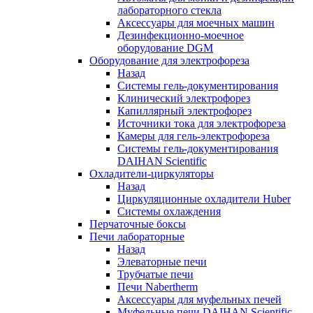
лабораторного стекла
Аксессуары для моечных машин
Дезинфекционно-моечное
оборудование DGM
Оборудование для электрофореза
Назад
Системы гель-документирования
Клинический электрофорез
Капиллярный электрофорез
Источники тока для электрофореза
Камеры для гель-электрофореза
Системы гель-документирования
DAIHAN Scientific
Охладители-циркуляторы
Назад
Циркуляционные охладители Huber
Системы охлаждения
Перчаточные боксы
Печи лабораторные
Назад
Элеваторные печи
Трубчатые печи
Печи Nabertherm
Аксессуары для муфельных печей
Муфельные печи DAIHAN Scientific