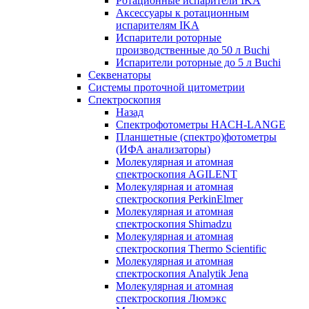
Ротационные испарители IKA
Аксессуары к ротационным
испарителям IKA
Испарители роторные
производственные до 50 л Buchi
Испарители роторные до 5 л Buchi
Секвенаторы
Системы проточной цитометрии
Спектроскопия
Назад
Спектрофотометры HACH-LANGE
Планшетные (спектро)фотометры
(ИФА анализаторы)
Молекулярная и атомная
спектроскопия AGILENT
Молекулярная и атомная
спектроскопия PerkinElmer
Молекулярная и атомная
спектроскопия Shimadzu
Молекулярная и атомная
спектроскопия Thermo Scientific
Молекулярная и атомная
спектроскопия Analytik Jena
Молекулярная и атомная
спектроскопия Люмэкс