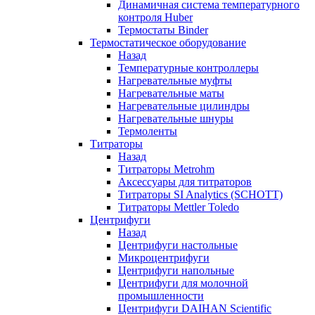
Динамичная система температурного
контроля Huber
Термостаты Binder
Термостатическое оборудование
Назад
Температурные контроллеры
Нагревательные муфты
Нагревательные маты
Нагревательные цилиндры
Нагревательные шнуры
Термоленты
Титраторы
Назад
Титраторы Metrohm
Аксессуары для титраторов
Титраторы SI Analytics (SCHOTT)
Титраторы Mettler Toledo
Центрифуги
Назад
Центрифуги настольные
Микроцентрифуги
Центрифуги напольные
Центрифуги для молочной
промышленности
Центрифуги DAIHAN Scientific