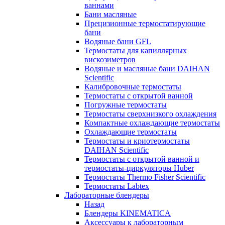
ваннами
Бани масляные
Прецизионные термостатирующие
бани
Водяные бани GFL
Термостаты для капиллярных
вискозиметров
Водяные и масляные бани DAIHAN
Scientific
Калибровочные термостаты
Термостаты с открытой ванной
Погружные термостаты
Термостаты сверхнизкого охлаждения
Компактные охлаждающие термостаты
Охлаждающие термостаты
Термостаты и криотермостаты
DAIHAN Scientific
Термостаты с открытой ванной и
термостаты-циркуляторы Huber
Термостаты Thermo Fisher Scientific
Термостаты Labtex
Лабораторные блендеры
Назад
Блендеры KINEMATICA
Аксессуары к лабораторным