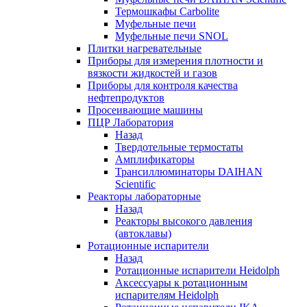
Термошкафы Carbolite
Муфельные печи
Муфельные печи SNOL
Плитки нагревательные
Приборы для измерения плотности и
вязкости жидкостей и газов
Приборы для контроля качества
нефтепродуктов
Просеивающие машины
ПЦР Лаборатория
Назад
Твердотельные термостаты
Амплификаторы
Трансиллюминаторы DAIHAN
Scientific
Реакторы лабораторные
Назад
Реакторы высокого давления
(автоклавы)
Ротационные испарители
Назад
Ротационные испарители Heidolph
Аксессуары к ротационным
испарителям Heidolph