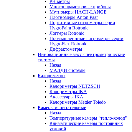
РH-метры
Многопараметровые приборы
Мутномеры HACH-LANGE
Плотномеры Anton Paar
Портативные гигрометры серии
HygroPalm Rotronic
Логгеры Rotronic
Промышленнные гигрометры серии
HygroFlex Rotronic
Дифрактометры
Инновационные масс-спектрометрические
системы
Назад
МАЛДИ системы
Калориметры
Назад
Калориметры NETZSCH
Калориметры IKA
Аксессуары IKA
Калориметры Mettler Toledo
Камеры испытательные
Назад
Температурные камеры "тепло-холод"
Климатические камеры постоянных
условий