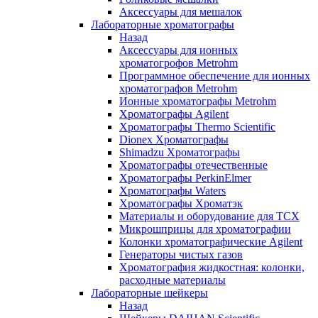
Аксессуары для мешалок
Лабораторные хроматографы
Назад
Аксессуары для ионных
хроматогрофов Metrohm
Программное обеспечение для ионных
хроматографов Metrohm
Ионные хроматографы Metrohm
Хроматографы Agilent
Хроматографы Thermo Scientific
Dionex Хроматографы
Shimadzu Хроматографы
Хроматографы отечественные
Хроматографы PerkinElmer
Хроматографы Waters
Хроматографы Хроматэк
Материалы и оборудование для ТСХ
Микрошприцы для хроматографии
Колонки хроматографические Agilent
Генераторы чистых газов
Хроматография жидкостная: колонки,
расходные материалы
Лабораторные шейкеры
Назад