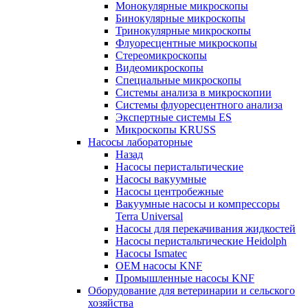
Монокулярные микроскопы
Бинокулярные микроскопы
Тринокулярные микроскопы
Флуоресцентные микроскопы
Стереомикроскопы
Видеомикроскопы
Специальные микроскопы
Системы анализа в микроскопии
Системы флуоресцентного анализа
Экспертные системы ES
Микроскопы KRUSS
Насосы лабораторные
Назад
Насосы перистальтические
Насосы вакуумные
Насосы центробежные
Вакуумные насосы и компрессоры
Terra Universal
Насосы для перекачивания жидкостей
Насосы перистальтические Heidolph
Насосы Ismatec
OEM насосы KNF
Промышленные насосы KNF
Оборудование для ветеринарии и сельского
хозяйства