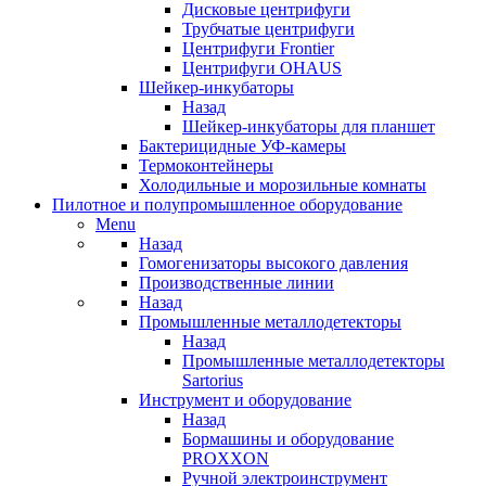
Дисковые центрифуги
Трубчатые центрифуги
Центрифуги Frontier
Центрифуги OHAUS
Шейкер-инкубаторы
Назад
Шейкер-инкубаторы для планшет
Бактерицидные УФ-камеры
Термоконтейнеры
Холодильные и морозильные комнаты
Пилотное и полупромышленное оборудование
Menu
Назад
Гомогенизаторы высокого давления
Производственные линии
Назад
Промышленные металлодетекторы
Назад
Промышленные металлодетекторы
Sartorius
Инструмент и оборудование
Назад
Бормашины и оборудование
PROXXON
Ручной электроинструмент