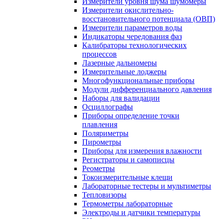
Измерители уровня шума шумомеры
Измерители окислительно-
восстановительного потенциала (ОВП)
Измерители параметров воды
Индикаторы чередования фаз
Калибраторы технологических
процессов
Лазерные дальномеры
Измерительные лоджеры
Многофункциональные приборы
Модули дифференциального давления
Наборы для валидации
Осциллографы
Приборы определение точки
плавления
Поляриметры
Пирометры
Приборы для измерения влажности
Регистраторы и самописцы
Реометры
Токоизмерительные клещи
Лабораторные тестеры и мультиметры
Тепловизоры
Термометры лабораторные
Электроды и датчики температуры