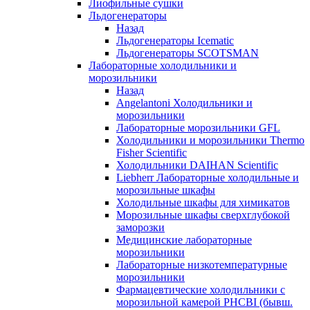
Лиофильные сушки
Льдогенераторы
Назад
Льдогенераторы Icematic
Льдогенераторы SCOTSMAN
Лабораторные холодильники и
морозильники
Назад
Angelantoni Холодильники и
морозильники
Лабораторные морозильники GFL
Холодильники и морозильники Thermo
Fisher Scientific
Холодильники DAIHAN Scientific
Liebherr Лабораторные холодильные и
морозильные шкафы
Холодильные шкафы для химикатов
Морозильные шкафы сверхглубокой
заморозки
Медицинские лабораторные
морозильники
Лабораторные низкотемпературные
морозильники
Фармацевтические холодильники с
морозильной камерой PHCBI (бывш.