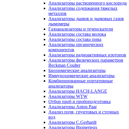
Анализаторы растворенного кислорода
Анализаторы содержания тяжелых
металлов
Анализаторы дымов и дымовых газов
дымомеры
Газоанализаторы и течеискатели
Анализаторы состава молока
Анализаторы состава пива
Анализаторы органических
компонентов
Анализаторы радиоактивных изотопов
Анализаторы физических параметров
Beckman Coulter
Биохимические анализаторы
Иммунохимические анализаторы
Комбинированные портативные
анализаторы
Анализаторы HACH-LANGE
Анализаторы WTW
Отбор проб и пробоподготовка
Анализаторы Anton Paar
Анализ почв, грунтовых и сточных
вод
Анализаторы C.Gerhardt
Анализаторы Biomerieux