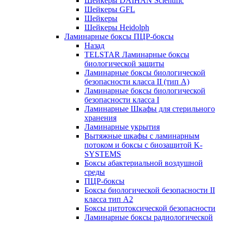
Шейкеры DAIHAN Scientific
Шейкеры GFL
Шейкеры
Шейкеры Heidolph
Ламинарные боксы ПЦР-боксы
Назад
TELSTAR Ламинарные боксы
биологической защиты
Ламинарные боксы биологической
безопасности класса II (тип А)
Ламинарные боксы биологической
безопасности класса I
Ламинарные Шкафы для стерильного
хранения
Ламинарные укрытия
Вытяжные шкафы с ламинарным
потоком и боксы с биозащитой K-
SYSTEMS
Боксы абактериальной воздушной
среды
ПЦР-боксы
Боксы биологической безопасности II
класса тип A2
Боксы цитотоксической безопасности
Ламинарные боксы радиологической