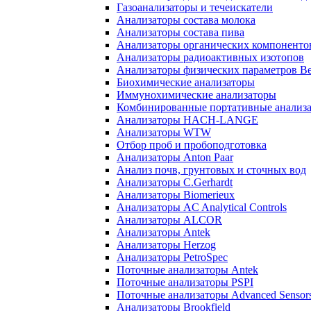
Газоанализаторы и течеискатели
Анализаторы состава молока
Анализаторы состава пива
Анализаторы органических компоненто
Анализаторы радиоактивных изотопов
Анализаторы физических параметров Be
Биохимические анализаторы
Иммунохимические анализаторы
Комбинированные портативные анализ
Анализаторы HACH-LANGE
Анализаторы WTW
Отбор проб и пробоподготовка
Анализаторы Anton Paar
Анализ почв, грунтовых и сточных вод
Анализаторы C.Gerhardt
Анализаторы Biomerieux
Анализаторы AC Analytical Controls
Анализаторы ALCOR
Анализаторы Antek
Анализаторы Herzog
Анализаторы PetroSpec
Поточные анализаторы Antek
Поточные анализаторы PSPI
Поточные анализаторы Advanced Sensor
Анализаторы Brookfield