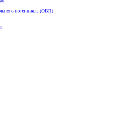
ры
ельного потенциала (ОВП)
ов