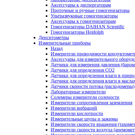
Аксессуары к диспергаторам
Проточные и ручные гомогенизаторы
Ультразвуковые гомогенизаторы
Аксессуары к гомогенизаторам
Гомогенизаторы DAIHAN Scientific
Гомогенизаторы Heidolph
Денситометры
Измерительные приборы
Назад
Измерители проводимости кондуктомет
Аксессуары для измерительного оборуд
Датчики для измерения давления (баром
Датчики для определения CO2
Датчики для определения влаги в приро
Датчики для определения влаги в масла
Датчики скорости потока (расходомеры)
Лабораторные измерители
Солемеры измерители солености
Измерители сопротивления заземления
Измерители вибраций
Измерители кислотности
Измерительные щупы и зажимы
Измерители скорости вращения (тахоме
Измерители скорости воздуха (анемоме