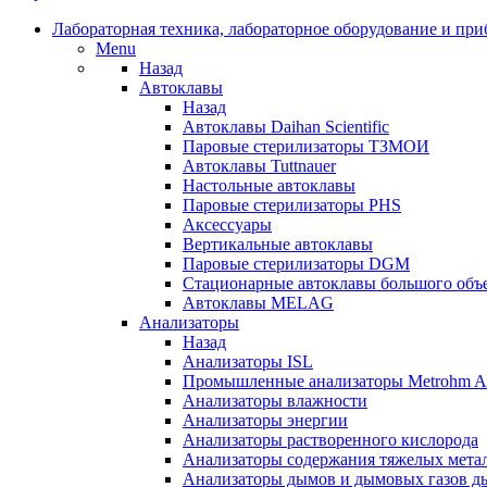
Лабораторная техника, лабораторное оборудование и пр
Menu
Назад
Автоклавы
Назад
Автоклавы Daihan Scientific
Паровые стерилизаторы ТЗМОИ
Автоклавы Tuttnauer
Наcтольные автоклавы
Паровые стерилизаторы PHS
Аксессуары
Вертикальные автоклавы
Паровые стерилизаторы DGM
Стационарные автоклавы большого объ
Автоклавы MELAG
Анализаторы
Назад
Анализаторы ISL
Промышленные анализаторы Metrohm Ap
Анализаторы влажности
Анализаторы энергии
Анализаторы растворенного кислорода
Анализаторы содержания тяжелых мета
Анализаторы дымов и дымовых газов 