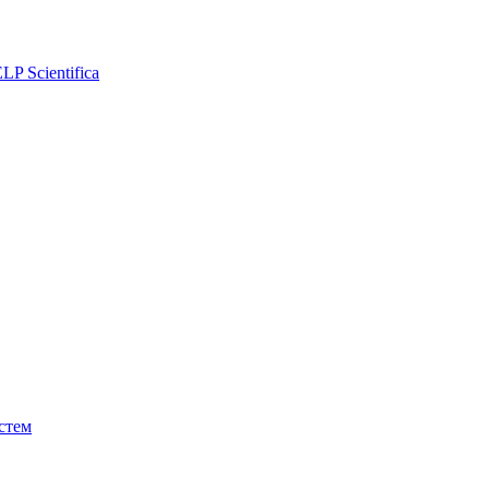
P Scientifica
стем