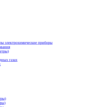
ры электрохимические приборы
ования
етры)
дных газах
х
тры)
тры)