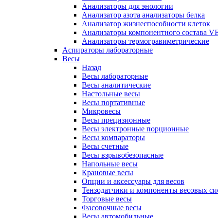
Анализаторы для энологии
Анализатор азота анализаторы белка
Анализатор жизнеспособности клеток
Анализаторы компонентного состава VEL
Анализаторы термогравиметрические
Аспираторы лабораторные
Весы
Назад
Весы лабораторные
Весы аналитические
Настольные весы
Весы портативные
Микровесы
Весы прецизионные
Весы электронные порционные
Весы компараторы
Весы счетные
Весы взрывобезопасные
Напольные весы
Крановые весы
Опции и аксессуары для весов
Тензодатчики и компоненты весовых си
Торговые весы
Фасовочные весы
Весы автомобильные