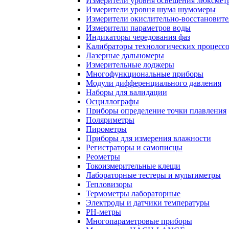
Измерители уровня освещения люксмет
Измерители уровня шума шумомеры
Измерители окислительно-восстановит
Измерители параметров воды
Индикаторы чередования фаз
Калибраторы технологических процесс
Лазерные дальномеры
Измерительные лоджеры
Многофункциональные приборы
Модули дифференциального давления
Наборы для валидации
Осциллографы
Приборы определение точки плавления
Поляриметры
Пирометры
Приборы для измерения влажности
Регистраторы и самописцы
Реометры
Токоизмерительные клещи
Лабораторные тестеры и мультиметры
Тепловизоры
Термометры лабораторные
Электроды и датчики температуры
РH-метры
Многопараметровые приборы