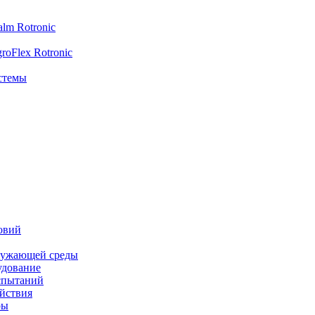
lm Rotronic
oFlex Rotronic
стемы
овий
ружающей среды
удование
спытаний
йствия
ры