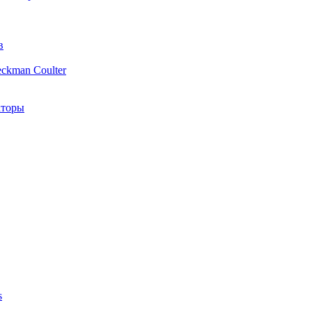
в
ckman Coulter
аторы
s