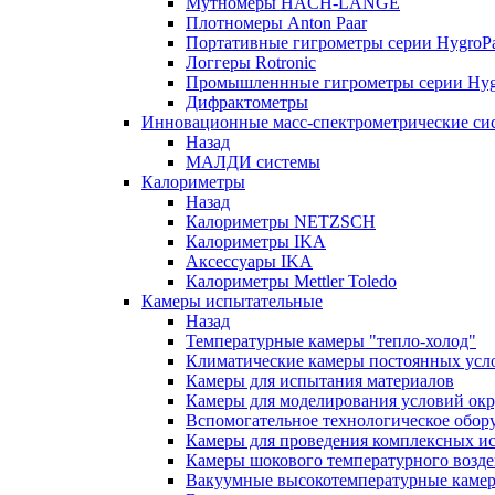
Мутномеры HACH-LANGE
Плотномеры Anton Paar
Портативные гигрометры серии HygroPa
Логгеры Rotronic
Промышленнные гигрометры серии Hygr
Дифрактометры
Инновационные масс-спектрометрические си
Назад
МАЛДИ системы
Калориметры
Назад
Калориметры NETZSCH
Калориметры IKA
Аксессуары IKA
Калориметры Mettler Toledo
Камеры испытательные
Назад
Температурные камеры "тепло-холод"
Климатические камеры постоянных усл
Камеры для испытания материалов
Камеры для моделирования условий ок
Вспомогательное технологическое обор
Камеры для проведения комплексных и
Камеры шокового температурного возде
Вакуумные высокотемпературные каме