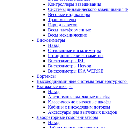
Контроллеры взвешивания
Системы динамического взвешивания (
Весовые индикаторы
Трансмиттеры
Гири для весов
Весы платформенные
Весы механические
Вискозиметры
Назад
Стеклянные вискозиметры
Ротационные вискозиметры
Вискозиметры ISL
Вискозиметры Herzog
Вискозиметры IKA WERKE
Вортексы
Высокодинамичные системы температурного 
Вытяжные шкафы
Назад
Автономные вытяжные шкафы
Классические вытяжные шкафы
Кабины с нисходящим потоком
Аксессуары для вытяжных шкафов
Лабораторные гомогенизаторы
Назад
Лабораторные диспергаторы