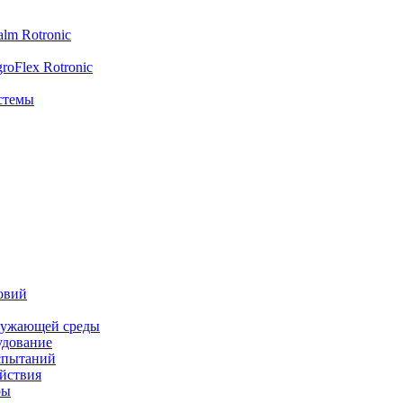
lm Rotronic
oFlex Rotronic
стемы
овий
ружающей среды
удование
спытаний
йствия
ры