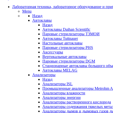
Лабораторная техника, лабораторное оборудование и пр
Menu
Назад
Автоклавы
Назад
Автоклавы Daihan Scientific
Паровые стерилизаторы ТЗМОИ
Автоклавы Tuttnauer
Наcтольные автоклавы
Паровые стерилизаторы PHS
Аксессуары
Вертикальные автоклавы
Паровые стерилизаторы DGM
Стационарные автоклавы большого объ
Автоклавы MELAG
Анализаторы
Назад
Анализаторы ISL
Промышленные анализаторы Metrohm Ap
Анализаторы влажности
Анализаторы энергии
Анализаторы растворенного кислорода
Анализаторы содержания тяжелых мета
Анализаторы дымов и дымовых газов 