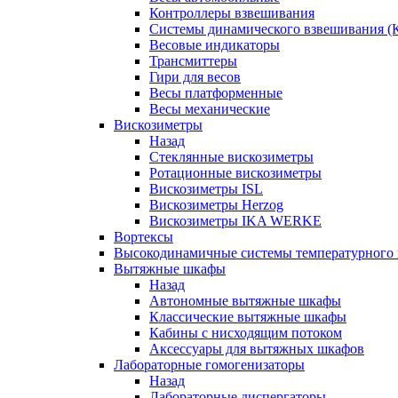
Контроллеры взвешивания
Системы динамического взвешивания (
Весовые индикаторы
Трансмиттеры
Гири для весов
Весы платформенные
Весы механические
Вискозиметры
Назад
Стеклянные вискозиметры
Ротационные вискозиметры
Вискозиметры ISL
Вискозиметры Herzog
Вискозиметры IKA WERKE
Вортексы
Высокодинамичные системы температурного 
Вытяжные шкафы
Назад
Автономные вытяжные шкафы
Классические вытяжные шкафы
Кабины с нисходящим потоком
Аксессуары для вытяжных шкафов
Лабораторные гомогенизаторы
Назад
Лабораторные диспергаторы