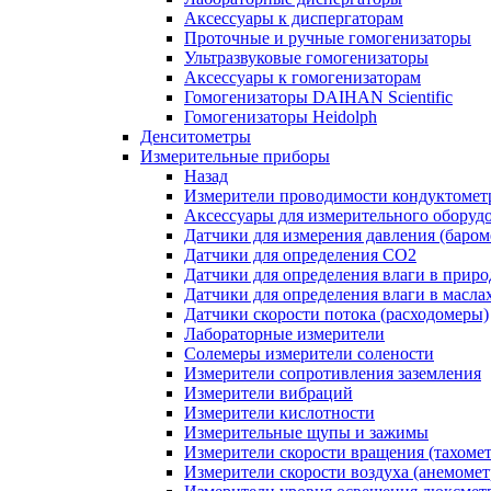
Аксессуары к диспергаторам
Проточные и ручные гомогенизаторы
Ультразвуковые гомогенизаторы
Аксессуары к гомогенизаторам
Гомогенизаторы DAIHAN Scientific
Гомогенизаторы Heidolph
Денситометры
Измерительные приборы
Назад
Измерители проводимости кондуктомет
Аксессуары для измерительного оборуд
Датчики для измерения давления (баром
Датчики для определения CO2
Датчики для определения влаги в приро
Датчики для определения влаги в масла
Датчики скорости потока (расходомеры)
Лабораторные измерители
Солемеры измерители солености
Измерители сопротивления заземления
Измерители вибраций
Измерители кислотности
Измерительные щупы и зажимы
Измерители скорости вращения (тахоме
Измерители скорости воздуха (анемоме