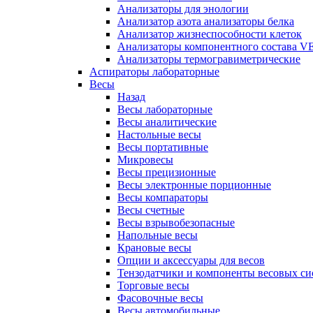
Анализаторы для энологии
Анализатор азота анализаторы белка
Анализатор жизнеспособности клеток
Анализаторы компонентного состава VEL
Анализаторы термогравиметрические
Аспираторы лабораторные
Весы
Назад
Весы лабораторные
Весы аналитические
Настольные весы
Весы портативные
Микровесы
Весы прецизионные
Весы электронные порционные
Весы компараторы
Весы счетные
Весы взрывобезопасные
Напольные весы
Крановые весы
Опции и аксессуары для весов
Тензодатчики и компоненты весовых си
Торговые весы
Фасовочные весы
Весы автомобильные