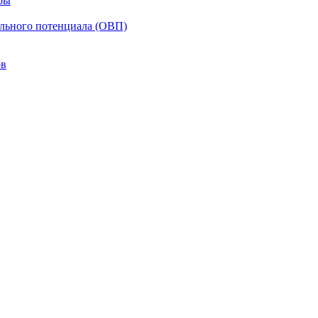
ры
ельного потенциала (ОВП)
ов