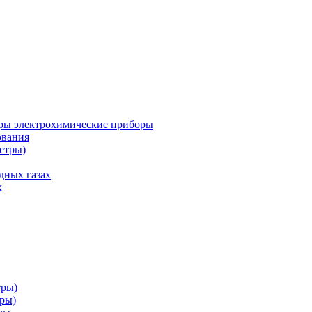
ры электрохимические приборы
ования
етры)
дных газах
х
тры)
тры)