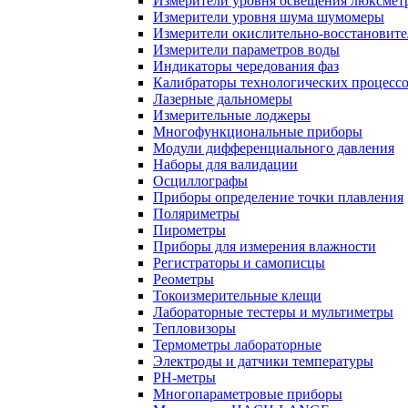
Измерители уровня освещения люксмет
Измерители уровня шума шумомеры
Измерители окислительно-восстановит
Измерители параметров воды
Индикаторы чередования фаз
Калибраторы технологических процесс
Лазерные дальномеры
Измерительные лоджеры
Многофункциональные приборы
Модули дифференциального давления
Наборы для валидации
Осциллографы
Приборы определение точки плавления
Поляриметры
Пирометры
Приборы для измерения влажности
Регистраторы и самописцы
Реометры
Токоизмерительные клещи
Лабораторные тестеры и мультиметры
Тепловизоры
Термометры лабораторные
Электроды и датчики температуры
РH-метры
Многопараметровые приборы