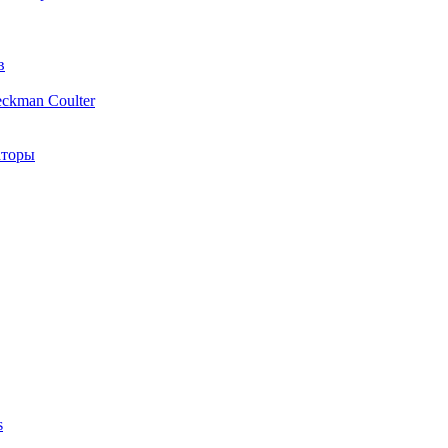
в
ckman Coulter
аторы
s