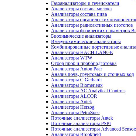
Газоанализаторы и течеискатели
Анализаторы состава молока
Анализаторы состава пива
Анализаторы органических компоненто
Анализаторы радиоактивных изотопов
Анализаторы физических параметров Be
Биохимические анализаторы
Иммунохимические анализаторы
Комбинированные портативные анализ
Анализаторы HACH-LANGE
Анализаторы WTW
Отбор проб и пробоподготовка
Анализаторы Anton Paar
Анализ почв, грунтовых и сточных вод
Анализаторы C.Gerhardt
Анализаторы Biomerieux
Анализаторы AC Analytical Controls
Анализаторы ALCOR
Анализаторы Antek
Анализаторы Herzog
Анализаторы PetroSpec
Поточные анализаторы Antek
Поточные анализаторы PSPI
Поточные анализаторы Advanced Sensor
Анализаторы Brookfield