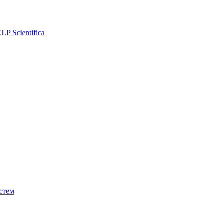
P Scientifica
стем