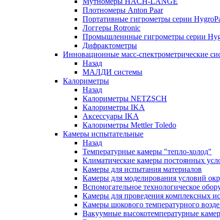
Мутномеры HACH-LANGE
Плотномеры Anton Paar
Портативные гигрометры серии HygroPa
Логгеры Rotronic
Промышленнные гигрометры серии Hygr
Дифрактометры
Инновационные масс-спектрометрические си
Назад
МАЛДИ системы
Калориметры
Назад
Калориметры NETZSCH
Калориметры IKA
Аксессуары IKA
Калориметры Mettler Toledo
Камеры испытательные
Назад
Температурные камеры "тепло-холод"
Климатические камеры постоянных усл
Камеры для испытания материалов
Камеры для моделирования условий ок
Вспомогательное технологическое обор
Камеры для проведения комплексных и
Камеры шокового температурного возде
Вакуумные высокотемпературные каме