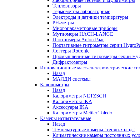
Лабораторные тестеры и мультиметры
Тепловизоры
Термометры лабораторные
Электроды и датчики температуры
РH-метры
Многопараметровые приборы
Мутномеры HACH-LANGE
Плотномеры Anton Paar
Портативные гигрометры серии HygroPa
Логгеры Rotronic
Промышленнные гигрометры серии Hygr
Дифрактометры
Инновационные масс-спектрометрические си
Назад
МАЛДИ системы
Калориметры
Назад
Калориметры NETZSCH
Калориметры IKA
Аксессуары IKA
Калориметры Mettler Toledo
Камеры испытательные
Назад
Температурные камеры "тепло-холод"
Климатические камеры постоянных усл