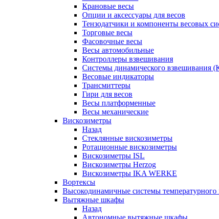
Крановые весы
Опции и аксессуары для весов
Тензодатчики и компоненты весовых си
Торговые весы
Фасовочные весы
Весы автомобильные
Контроллеры взвешивания
Системы динамического взвешивания (
Весовые индикаторы
Трансмиттеры
Гири для весов
Весы платформенные
Весы механические
Вискозиметры
Назад
Стеклянные вискозиметры
Ротационные вискозиметры
Вискозиметры ISL
Вискозиметры Herzog
Вискозиметры IKA WERKE
Вортексы
Высокодинамичные системы температурного 
Вытяжные шкафы
Назад
Автономные вытяжные шкафы