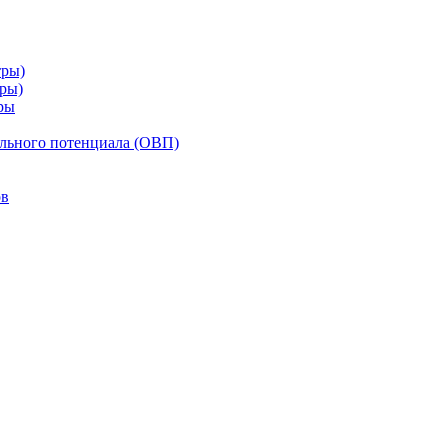
тры)
тры)
ры
ельного потенциала (ОВП)
ов