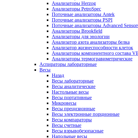
Анализаторы Herzog
Анализаторы PetroSpec
Поточные анализаторы Antek
Поточные анализаторы PSPI
Поточные анализаторы Advanced Sensor
Анализаторы Brookfield
Анализаторы для энологии
Анализатор азота анализаторы белка
Анализатор жизнеспособности клеток
Анализаторы компонентного состава VEL
Анализаторы термогравиметрические
Аспираторы лабораторные
Весы
Назад
Весы лабораторные
Весы аналитические
Настольные весы
Весы портативные
Микровесы
Весы прецизионные
Весы электронные порционные
Весы компараторы
Весы счетные
Весы взрывобезопасные
Напольные весы