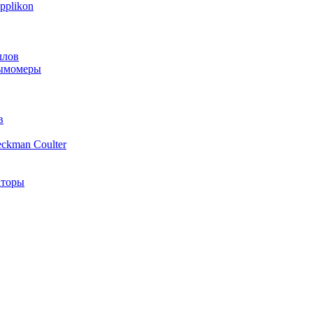
plikon
ллов
дымомеры
в
ckman Coulter
аторы