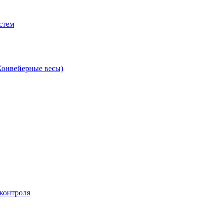
стем
Конвейерные весы)
контроля