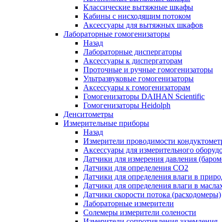
Классические вытяжные шкафы
Кабины с нисходящим потоком
Аксессуары для вытяжных шкафов
Лабораторные гомогенизаторы
Назад
Лабораторные диспергаторы
Аксессуары к диспергаторам
Проточные и ручные гомогенизаторы
Ультразвуковые гомогенизаторы
Аксессуары к гомогенизаторам
Гомогенизаторы DAIHAN Scientific
Гомогенизаторы Heidolph
Денситометры
Измерительные приборы
Назад
Измерители проводимости кондуктомет
Аксессуары для измерительного оборуд
Датчики для измерения давления (баром
Датчики для определения CO2
Датчики для определения влаги в приро
Датчики для определения влаги в масла
Датчики скорости потока (расходомеры)
Лабораторные измерители
Солемеры измерители солености
Измерители сопротивления заземления