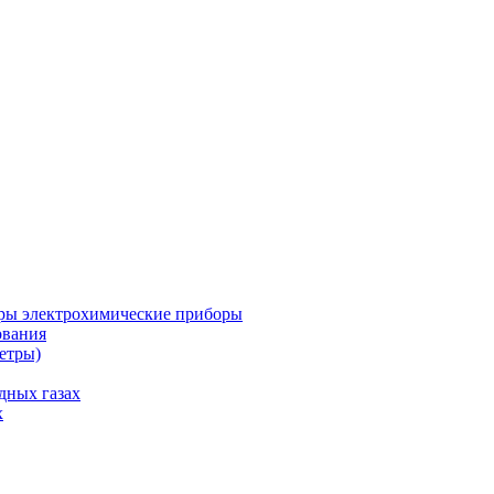
ры электрохимические приборы
ования
етры)
дных газах
х