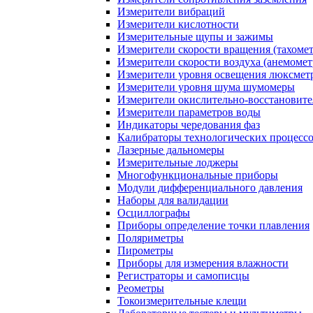
Измерители вибраций
Измерители кислотности
Измерительные щупы и зажимы
Измерители скорости вращения (тахоме
Измерители скорости воздуха (анемоме
Измерители уровня освещения люксмет
Измерители уровня шума шумомеры
Измерители окислительно-восстановит
Измерители параметров воды
Индикаторы чередования фаз
Калибраторы технологических процесс
Лазерные дальномеры
Измерительные лоджеры
Многофункциональные приборы
Модули дифференциального давления
Наборы для валидации
Осциллографы
Приборы определение точки плавления
Поляриметры
Пирометры
Приборы для измерения влажности
Регистраторы и самописцы
Реометры
Токоизмерительные клещи