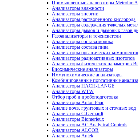
Промышленные анализаторы Metrohm Ap
Анализаторы влажности
Анализаторы энергии
Анализаторы растворенного кислорода
Анализаторы содержания тяжелых мета
Анализаторы дымов и дымовых газов 
Газоанализаторы и течеискатели
Анализаторы состава молока
Анализаторы состава пива
Анализаторы органических компоненто
Анализаторы радиоактивных изотопов
Анализаторы физических параметров Be
Биохимические анализаторы
Иммунохимические анализаторы
Комбинированные портативные анализ
Анализаторы HACH-LANGE
Анализаторы WTW
Отбор проб и пробоподготовка
Анализаторы Anton Paar
Анализ почв, грунтовых и сточных вод
Анализаторы C.Gerhardt
Анализаторы Biomerieux
Анализаторы AC Analytical Controls
Анализаторы ALCOR
Анализаторы Antek