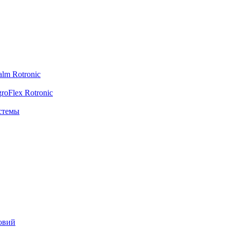
lm Rotronic
oFlex Rotronic
стемы
овий