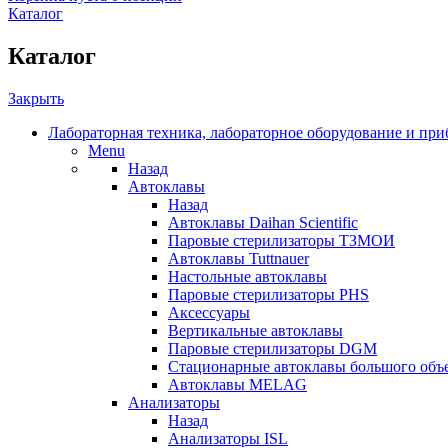
Каталог
Каталог
Закрыть
Лабораторная техника, лабораторное оборудование и пр
Menu
Назад
Автоклавы
Назад
Автоклавы Daihan Scientific
Паровые стерилизаторы ТЗМОИ
Автоклавы Tuttnauer
Наcтольные автоклавы
Паровые стерилизаторы PHS
Аксессуары
Вертикальные автоклавы
Паровые стерилизаторы DGM
Стационарные автоклавы большого объ
Автоклавы MELAG
Анализаторы
Назад
Анализаторы ISL