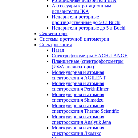
Ротационные испарители IKA
Аксессуары к ротационным
испарителям IKA
Испарители роторные
производственные до 50 л Buchi
Испарители роторные до 5 л Buchi
Секвенаторы
Системы проточной цитометрии
Спектроскопия
Назад
Спектрофотометры HACH-LANGE
Планшетные (спектро)фотометры
(ИФА анализаторы)
Молекулярная и атомная
спектроскопия AGILENT
Молекулярная и атомная
спектроскопия PerkinElmer
Молекулярная и атомная
спектроскопия Shimadzu
Молекулярная и атомная
спектроскопия Thermo Scientific
Молекулярная и атомная
спектроскопия Analytik Jena
Молекулярная и атомная
спектроскопия Люмэкс