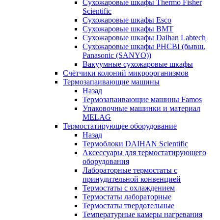
Сухожаровые шкафы Thermo Fisher
Scientific
Сухожаровые шкафы Esco
Сухожаровые шкафы BMT
Сухожаровые шкафы Daihan Labtech
Сухожаровые шкафы PHCBI (бывш.
Panasonic (SANYO))
Вакуумные сухожаровые шкафы
Счётчики колоний микроорганизмов
Термозапаивающие машины
Назад
Термозапаивающие машины Famos
Упаковочные машинки и материал
MELAG
Термостатирующее оборудование
Назад
Термоблоки DAIHAN Scientific
Аксессуары для термостатирующего
оборудования
Лабораторные термостаты с
принудительной конвенцией
Термостаты с охлаждением
Термостаты лабораторные
Термостаты твердотельные
Температурные камеры нагревания