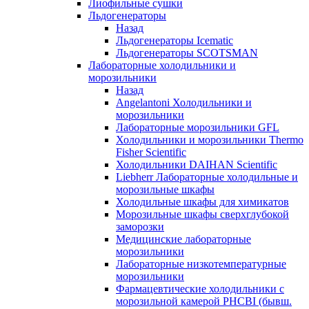
Лиофильные сушки
Льдогенераторы
Назад
Льдогенераторы Icematic
Льдогенераторы SCOTSMAN
Лабораторные холодильники и
морозильники
Назад
Angelantoni Холодильники и
морозильники
Лабораторные морозильники GFL
Холодильники и морозильники Thermo
Fisher Scientific
Холодильники DAIHAN Scientific
Liebherr Лабораторные холодильные и
морозильные шкафы
Холодильные шкафы для химикатов
Морозильные шкафы сверхглубокой
заморозки
Медицинские лабораторные
морозильники
Лабораторные низкотемпературные
морозильники
Фармацевтические холодильники с
морозильной камерой PHCBI (бывш.