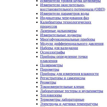
Измерители уровня шума шумомеры
Измерители окислительно-
восстановительного потенциала (ОВП)
Измерители параметров воды
Индикаторы чередования фаз
Калибраторы технологических
процессов
Лазерные дальномеры
Измерительные лоджеры
Многофункциональные приборы
Модули дифференциального давления
Наборы для валидации
Осциллографы
Приборы определение точки
плавления
Поляриметры
Пирометры
Приборы для измерения влажности
Регистраторы и самописцы
Реометры
Токоизмерительные клещи
Лабораторные тестеры и мультиметры
Тепловизоры
Термометры лабораторные
Электроды и датчики температуры