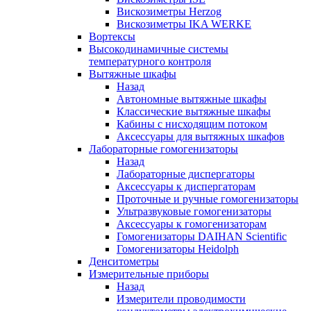
Вискозиметры Herzog
Вискозиметры IKA WERKE
Вортексы
Высокодинамичные системы
температурного контроля
Вытяжные шкафы
Назад
Автономные вытяжные шкафы
Классические вытяжные шкафы
Кабины с нисходящим потоком
Аксессуары для вытяжных шкафов
Лабораторные гомогенизаторы
Назад
Лабораторные диспергаторы
Аксессуары к диспергаторам
Проточные и ручные гомогенизаторы
Ультразвуковые гомогенизаторы
Аксессуары к гомогенизаторам
Гомогенизаторы DAIHAN Scientific
Гомогенизаторы Heidolph
Денситометры
Измерительные приборы
Назад
Измерители проводимости