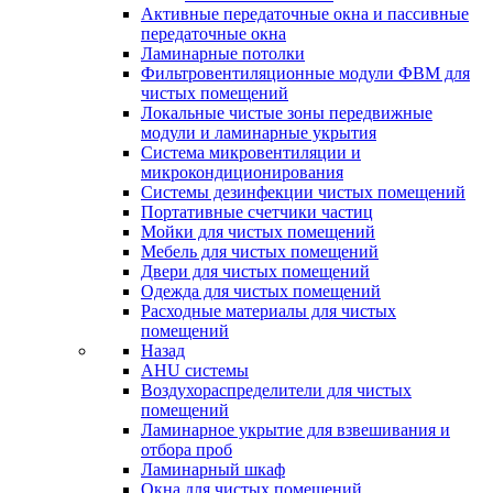
Активные передаточные окна и пассивные
передаточные окна
Ламинарные потолки
Фильтровентиляционные модули ФВМ для
чистых помещений
Локальные чистые зоны передвижные
модули и ламинарные укрытия
Система микровентиляции и
микрокондиционирования
Системы дезинфекции чистых помещений
Портативные счетчики частиц
Мойки для чистых помещений
Мебель для чистых помещений
Двери для чистых помещений
Одежда для чистых помещений
Расходные материалы для чистых
помещений
Назад
AHU системы
Воздухораспределители для чистых
помещений
Ламинарное укрытие для взвешивания и
отбора проб
Ламинарный шкаф
Окна для чистых помещений