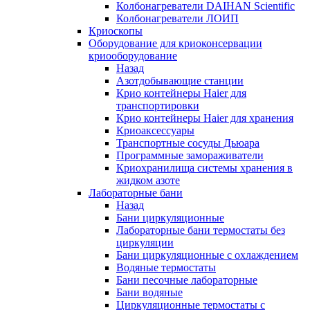
Колбонагреватели DAIHAN Scientific
Колбонагреватели ЛОИП
Криоскопы
Оборудование для криоконсервации
криооборудование
Назад
Азотдобывающие станции
Крио контейнеры Haier для
транспортировки
Крио контейнеры Haier для хранения
Криоаксессуары
Транспортные сосуды Дьюара
Программные замораживатели
Криохранилища системы хранения в
жидком азоте
Лабораторные бани
Назад
Бани циркуляционные
Лабораторные бани термостаты без
циркуляции
Бани циркуляционные с охлаждением
Водяные термостаты
Бани песочные лабораторные
Бани водяные
Циркуляционные термостаты с