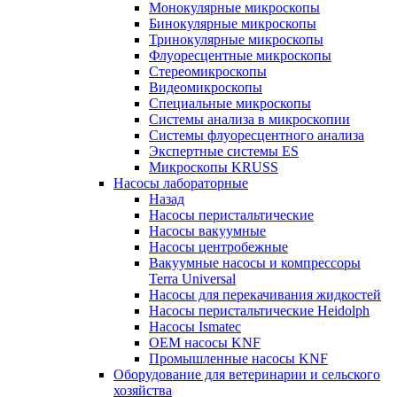
Монокулярные микроскопы
Бинокулярные микроскопы
Тринокулярные микроскопы
Флуоресцентные микроскопы
Стереомикроскопы
Видеомикроскопы
Специальные микроскопы
Системы анализа в микроскопии
Системы флуоресцентного анализа
Экспертные системы ES
Микроскопы KRUSS
Насосы лабораторные
Назад
Насосы перистальтические
Насосы вакуумные
Насосы центробежные
Вакуумные насосы и компрессоры
Terra Universal
Насосы для перекачивания жидкостей
Насосы перистальтические Heidolph
Насосы Ismatec
OEM насосы KNF
Промышленные насосы KNF
Оборудование для ветеринарии и сельского
хозяйства