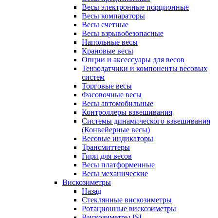
Весы электронные порционные
Весы компараторы
Весы счетные
Весы взрывобезопасные
Напольные весы
Крановые весы
Опции и аксессуары для весов
Тензодатчики и компоненты весовых
систем
Торговые весы
Фасовочные весы
Весы автомобильные
Контроллеры взвешивания
Системы динамического взвешивания
(Конвейерные весы)
Весовые индикаторы
Трансмиттеры
Гири для весов
Весы платформенные
Весы механические
Вискозиметры
Назад
Стеклянные вискозиметры
Ротационные вискозиметры
Вискозиметры ISL