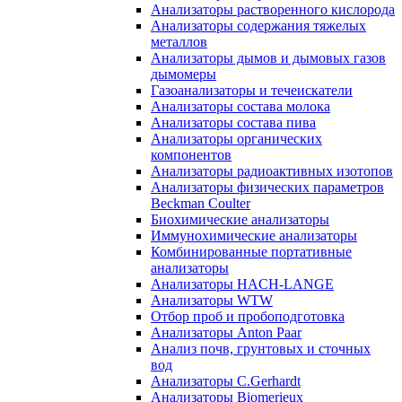
Анализаторы растворенного кислорода
Анализаторы содержания тяжелых
металлов
Анализаторы дымов и дымовых газов
дымомеры
Газоанализаторы и течеискатели
Анализаторы состава молока
Анализаторы состава пива
Анализаторы органических
компонентов
Анализаторы радиоактивных изотопов
Анализаторы физических параметров
Beckman Coulter
Биохимические анализаторы
Иммунохимические анализаторы
Комбинированные портативные
анализаторы
Анализаторы HACH-LANGE
Анализаторы WTW
Отбор проб и пробоподготовка
Анализаторы Anton Paar
Анализ почв, грунтовых и сточных
вод
Анализаторы C.Gerhardt
Анализаторы Biomerieux