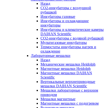
Назад
СО2-инкубаторы с воздушной
рубашкой
Инкубаторы газовые
Инкубаторы и охлаждающие
инкубаторы
Инкубаторы и климатические камеры
DAIHAN Scientific
CO2-инкубаторы с водяной рубашкой
Мультигазовые инкубаторы
Термостаты инкубаторы нагрев и
охлаждение
Лабораторные мешалки
Назад
Механические мешалки Heidolph
Магнитные мешалки Heidolph
Магнитные мешалки DAIHAN
Scientific
Вертикальные верхнеприводные
мешалки DAIHAN Scientific
Мешалки лабораторные с верхним
приводом
Мешалки магнитные
Магнитные мешалки с подогревом
Роликовые мешалки