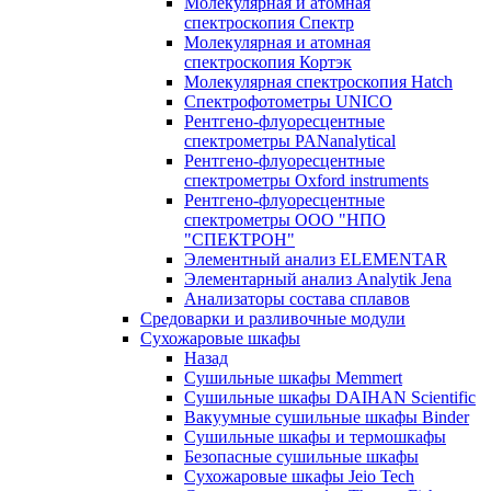
Молекулярная и атомная
спектроскопия Спектр
Молекулярная и атомная
спектроскопия Кортэк
Молекулярная спектроскопия Hatch
Спектрофотометры UNICO
Рентгено-флуоресцентные
спектрометры PANanalytical
Рентгено-флуоресцентные
спектрометры Oxford instruments
Рентгено-флуоресцентные
спектрометры ООО "НПО
"СПЕКТРОН"
Элементный анализ ELEMENTAR
Элементарный анализ Analytik Jena
Анализаторы состава сплавов
Средоварки и разливочные модули
Сухожаровые шкафы
Назад
Сушильные шкафы Memmert
Сушильные шкафы DAIHAN Scientific
Вакуумные сушильные шкафы Binder
Сушильные шкафы и термошкафы
Безопасные сушильные шкафы
Сухожаровые шкафы Jeio Tech