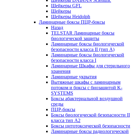
Шейкеры DAIHAN Scientific
Шейкеры GFL
Шейкеры
Шейкеры Heidolph
Ламинарные боксы ПЦР-боксы
Назад
TELSTAR Ламинарные боксы
биологической защиты
Ламинарные боксы биологической
безопасности класса II (тип А)
Ламинарные боксы биологической
безопасности класса I
Ламинарные Шкафы для стерильного
хранения
Ламинарные укрытия
Вытяжные шкафы с ламинарным
потоком и боксы с биозащитой K-
SYSTEMS
Боксы абактериальной воздушной
среды
ПЦР-боксы
Боксы биологической безопасности II
класса тип A2
Боксы цитотоксической безопасности
Ламинарные боксы радиологической