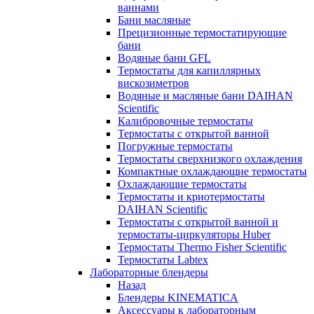
ваннами
Бани масляные
Прецизионные термостатирующие
бани
Водяные бани GFL
Термостаты для капиллярных
вискозиметров
Водяные и масляные бани DAIHAN
Scientific
Калибровочные термостаты
Термостаты с открытой ванной
Погружные термостаты
Термостаты сверхнизкого охлаждения
Компактные охлаждающие термостаты
Охлаждающие термостаты
Термостаты и криотермостаты
DAIHAN Scientific
Термостаты с открытой ванной и
термостаты-циркуляторы Huber
Термостаты Thermo Fisher Scientific
Термостаты Labtex
Лабораторные блендеры
Назад
Блендеры KINEMATICA
Аксессуары к лабораторным