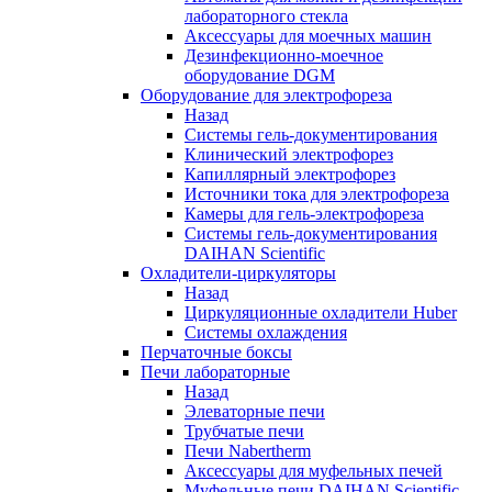
лабораторного стекла
Аксессуары для моечных машин
Дезинфекционно-моечное
оборудование DGM
Оборудование для электрофореза
Назад
Системы гель-документирования
Клинический электрофорез
Капиллярный электрофорез
Источники тока для электрофореза
Камеры для гель-электрофореза
Системы гель-документирования
DAIHAN Scientific
Охладители-циркуляторы
Назад
Циркуляционные охладители Huber
Системы охлаждения
Перчаточные боксы
Печи лабораторные
Назад
Элеваторные печи
Трубчатые печи
Печи Nabertherm
Аксессуары для муфельных печей
Муфельные печи DAIHAN Scientific