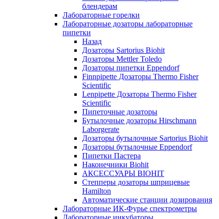
блендерам
Лабораторные горелки
Лабораторные дозаторы лабораторные
пипетки
Назад
Дозаторы Sartorius Biohit
Дозаторы Mettler Toledo
Дозаторы пипетки Eppendorf
Finnpipette Дозаторы Thermo Fisher
Scientific
Lenpipette Дозаторы Thermo Fisher
Scientific
Пипеточные дозаторы
Бутылочные дозаторы Hirschmann
Laborgerate
Дозаторы бутылочные Sartorius Biohit
Дозаторы бутылочные Eppendorf
Пипетки Пастера
Наконечники Biohit
АКСЕССУАРЫ BIOHIT
Степперы дозаторы шприцевые
Hamilton
Автоматические станции дозирования
Лабораторные ИК-Фурье спектрометры
Лабораторные инкубаторы