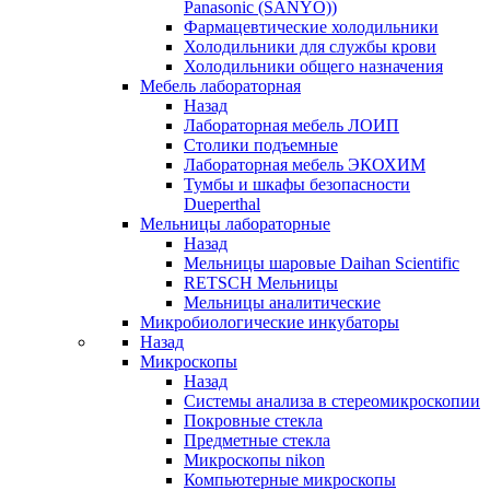
Panasonic (SANYO))
Фармацевтические холодильники
Холодильники для службы крови
Холодильники общего назначения
Мебель лабораторная
Назад
Лабораторная мебель ЛОИП
Столики подъемные
Лабораторная мебель ЭКОХИМ
Тумбы и шкафы безопасности
Dueperthal
Мельницы лабораторные
Назад
Мельницы шаровые Daihan Scientific
RETSCH Мельницы
Мельницы аналитические
Микробиологические инкубаторы
Назад
Микроскопы
Назад
Системы анализа в стереомикроскопии
Покровные стекла
Предметные стекла
Микроскопы nikon
Компьютерные микроскопы