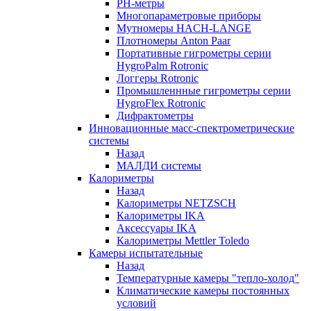
РH-метры
Многопараметровые приборы
Мутномеры HACH-LANGE
Плотномеры Anton Paar
Портативные гигрометры серии
HygroPalm Rotronic
Логгеры Rotronic
Промышленнные гигрометры серии
HygroFlex Rotronic
Дифрактометры
Инновационные масс-спектрометрические
системы
Назад
МАЛДИ системы
Калориметры
Назад
Калориметры NETZSCH
Калориметры IKA
Аксессуары IKA
Калориметры Mettler Toledo
Камеры испытательные
Назад
Температурные камеры "тепло-холод"
Климатические камеры постоянных
условий