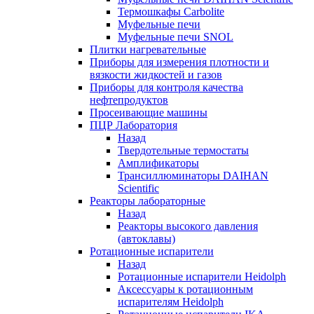
Термошкафы Carbolite
Муфельные печи
Муфельные печи SNOL
Плитки нагревательные
Приборы для измерения плотности и
вязкости жидкостей и газов
Приборы для контроля качества
нефтепродуктов
Просеивающие машины
ПЦР Лаборатория
Назад
Твердотельные термостаты
Амплификаторы
Трансиллюминаторы DAIHAN
Scientific
Реакторы лабораторные
Назад
Реакторы высокого давления
(автоклавы)
Ротационные испарители
Назад
Ротационные испарители Heidolph
Аксессуары к ротационным
испарителям Heidolph