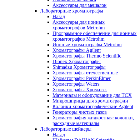
Аксессуары для мешалок
Лабораторные хроматографы
Назад
Аксессуары для ионных
хроматогрофов Metrohm
Программное обеспечение для ионных
хроматографов Metrohm
Ионные хроматографы Metrohm
Хроматографы Agilent
Хроматографы Thermo Scientific
Dionex Хроматографы
Shimadzu Хроматографы
Хроматографы отечественные
Хроматографы PerkinElmer
Хроматографы Waters
Хроматографы Хроматэк
Материалы и оборудование для ТСХ
Микрошприцы для хроматографии
Колонки хроматографические Agilent
Генераторы чистых газов
Хроматография жидкостная: колонки,
расходные материалы
Лабораторные шейкеры
Назад