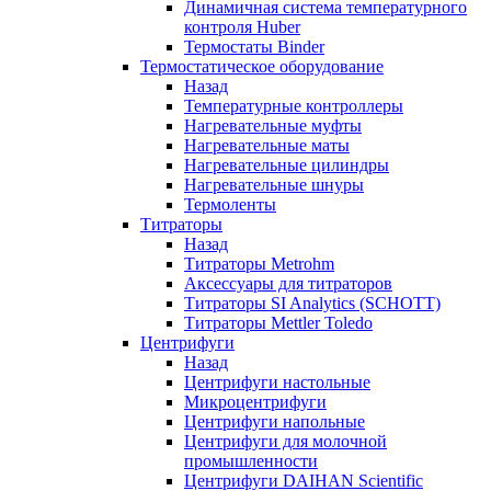
Динамичная система температурного
контроля Huber
Термостаты Binder
Термостатическое оборудование
Назад
Температурные контроллеры
Нагревательные муфты
Нагревательные маты
Нагревательные цилиндры
Нагревательные шнуры
Термоленты
Титраторы
Назад
Титраторы Metrohm
Аксессуары для титраторов
Титраторы SI Analytics (SCHOTT)
Титраторы Mettler Toledo
Центрифуги
Назад
Центрифуги настольные
Микроцентрифуги
Центрифуги напольные
Центрифуги для молочной
промышленности
Центрифуги DAIHAN Scientific