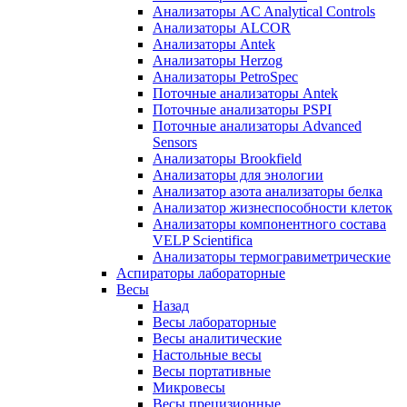
Анализаторы AC Analytical Controls
Анализаторы ALCOR
Анализаторы Antek
Анализаторы Herzog
Анализаторы PetroSpec
Поточные анализаторы Antek
Поточные анализаторы PSPI
Поточные анализаторы Advanced
Sensors
Анализаторы Brookfield
Анализаторы для энологии
Анализатор азота анализаторы белка
Анализатор жизнеспособности клеток
Анализаторы компонентного состава
VELP Scientifica
Анализаторы термогравиметрические
Аспираторы лабораторные
Весы
Назад
Весы лабораторные
Весы аналитические
Настольные весы
Весы портативные
Микровесы
Весы прецизионные