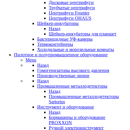
Дисковые центрифуги
Трубчатые центрифуги
Центрифуги Frontier
Центрифуги OHAUS
Шейкер-инкубаторы
Назад
Шейкер-инкубаторы для планшет
Бактерицидные УФ-камеры
Термоконтейнеры
Холодильные и морозильные комнаты
Пилотное и полупромышленное оборудование
Menu
Назад
Гомогенизаторы высокого давления
Производственные линии
Назад
Промышленные металлодетекторы
Назад
Промышленные металлодетекторы
Sartorius
Инструмент и оборудование
Назад
Бормашины и оборудование
PROXXON
Ручной электроинструмент