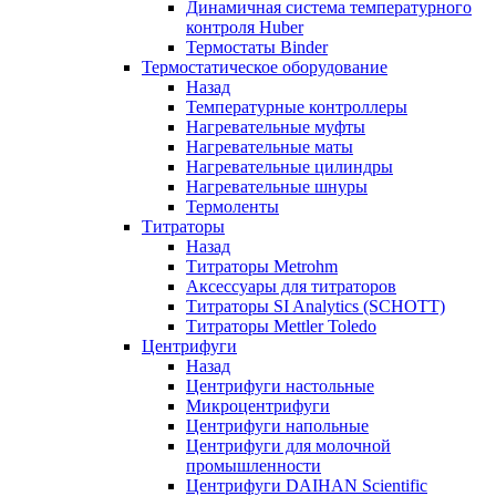
Динамичная система температурного
контроля Huber
Термостаты Binder
Термостатическое оборудование
Назад
Температурные контроллеры
Нагревательные муфты
Нагревательные маты
Нагревательные цилиндры
Нагревательные шнуры
Термоленты
Титраторы
Назад
Титраторы Metrohm
Аксессуары для титраторов
Титраторы SI Analytics (SCHOTT)
Титраторы Mettler Toledo
Центрифуги
Назад
Центрифуги настольные
Микроцентрифуги
Центрифуги напольные
Центрифуги для молочной
промышленности
Центрифуги DAIHAN Scientific