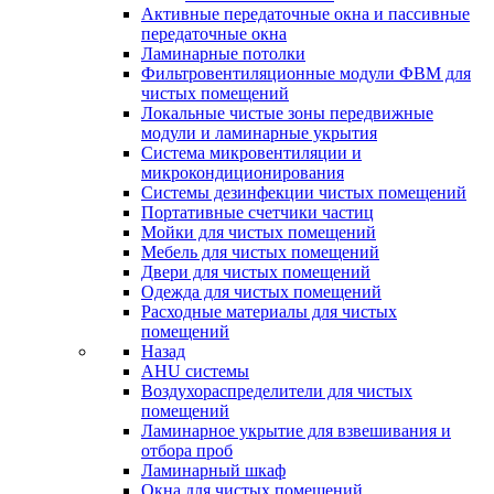
Активные передаточные окна и пассивные
передаточные окна
Ламинарные потолки
Фильтровентиляционные модули ФВМ для
чистых помещений
Локальные чистые зоны передвижные
модули и ламинарные укрытия
Система микровентиляции и
микрокондиционирования
Системы дезинфекции чистых помещений
Портативные счетчики частиц
Мойки для чистых помещений
Мебель для чистых помещений
Двери для чистых помещений
Одежда для чистых помещений
Расходные материалы для чистых
помещений
Назад
AHU системы
Воздухораспределители для чистых
помещений
Ламинарное укрытие для взвешивания и
отбора проб
Ламинарный шкаф
Окна для чистых помещений