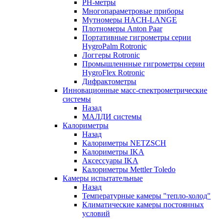
РH-метры
Многопараметровые приборы
Мутномеры HACH-LANGE
Плотномеры Anton Paar
Портативные гигрометры серии
HygroPalm Rotronic
Логгеры Rotronic
Промышленнные гигрометры серии
HygroFlex Rotronic
Дифрактометры
Инновационные масс-спектрометрические
системы
Назад
МАЛДИ системы
Калориметры
Назад
Калориметры NETZSCH
Калориметры IKA
Аксессуары IKA
Калориметры Mettler Toledo
Камеры испытательные
Назад
Температурные камеры "тепло-холод"
Климатические камеры постоянных
условий