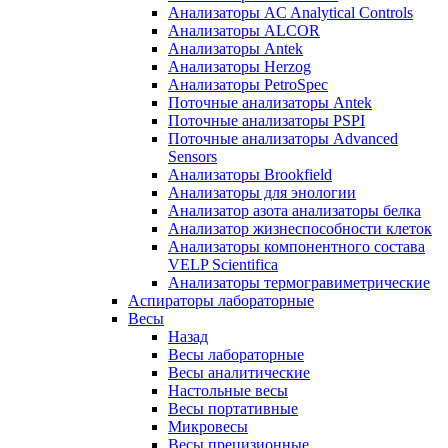
Анализаторы AC Analytical Controls
Анализаторы ALCOR
Анализаторы Antek
Анализаторы Herzog
Анализаторы PetroSpec
Поточные анализаторы Antek
Поточные анализаторы PSPI
Поточные анализаторы Advanced
Sensors
Анализаторы Brookfield
Анализаторы для энологии
Анализатор азота анализаторы белка
Анализатор жизнеспособности клеток
Анализаторы компонентного состава
VELP Scientifica
Анализаторы термогравиметрические
Аспираторы лабораторные
Весы
Назад
Весы лабораторные
Весы аналитические
Настольные весы
Весы портативные
Микровесы
Весы прецизионные