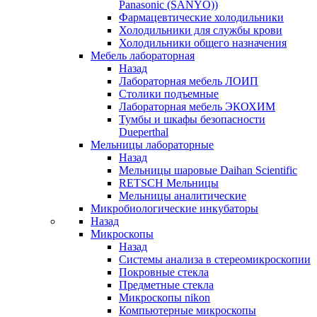
Panasonic (SANYO))
Фармацевтические холодильники
Холодильники для службы крови
Холодильники общего назначения
Мебель лабораторная
Назад
Лабораторная мебель ЛОИП
Столики подъемные
Лабораторная мебель ЭКОХИМ
Тумбы и шкафы безопасности
Dueperthal
Мельницы лабораторные
Назад
Мельницы шаровые Daihan Scientific
RETSCH Мельницы
Мельницы аналитические
Микробиологические инкубаторы
Назад
Микроскопы
Назад
Системы анализа в стереомикроскопии
Покровные стекла
Предметные стекла
Микроскопы nikon
Компьютерные микроскопы