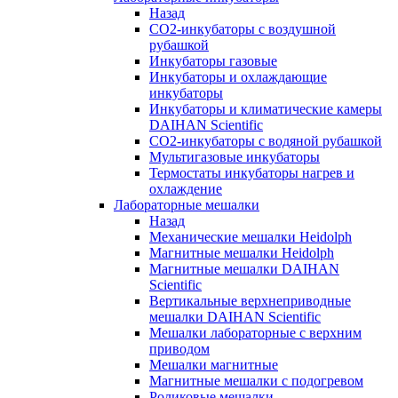
Назад
СО2-инкубаторы с воздушной
рубашкой
Инкубаторы газовые
Инкубаторы и охлаждающие
инкубаторы
Инкубаторы и климатические камеры
DAIHAN Scientific
CO2-инкубаторы с водяной рубашкой
Мультигазовые инкубаторы
Термостаты инкубаторы нагрев и
охлаждение
Лабораторные мешалки
Назад
Механические мешалки Heidolph
Магнитные мешалки Heidolph
Магнитные мешалки DAIHAN
Scientific
Вертикальные верхнеприводные
мешалки DAIHAN Scientific
Мешалки лабораторные с верхним
приводом
Мешалки магнитные
Магнитные мешалки с подогревом
Роликовые мешалки