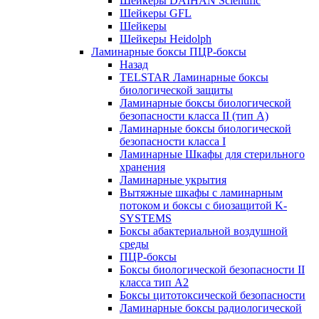
Шейкеры DAIHAN Scientific
Шейкеры GFL
Шейкеры
Шейкеры Heidolph
Ламинарные боксы ПЦР-боксы
Назад
TELSTAR Ламинарные боксы
биологической защиты
Ламинарные боксы биологической
безопасности класса II (тип А)
Ламинарные боксы биологической
безопасности класса I
Ламинарные Шкафы для стерильного
хранения
Ламинарные укрытия
Вытяжные шкафы с ламинарным
потоком и боксы с биозащитой K-
SYSTEMS
Боксы абактериальной воздушной
среды
ПЦР-боксы
Боксы биологической безопасности II
класса тип A2
Боксы цитотоксической безопасности
Ламинарные боксы радиологической