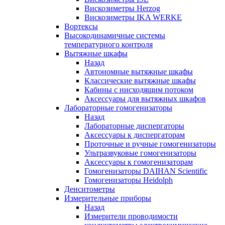
Вискозиметры Herzog
Вискозиметры IKA WERKE
Вортексы
Высокодинамичные системы
температурного контроля
Вытяжные шкафы
Назад
Автономные вытяжные шкафы
Классические вытяжные шкафы
Кабины с нисходящим потоком
Аксессуары для вытяжных шкафов
Лабораторные гомогенизаторы
Назад
Лабораторные диспергаторы
Аксессуары к диспергаторам
Проточные и ручные гомогенизаторы
Ультразвуковые гомогенизаторы
Аксессуары к гомогенизаторам
Гомогенизаторы DAIHAN Scientific
Гомогенизаторы Heidolph
Денситометры
Измерительные приборы
Назад
Измерители проводимости