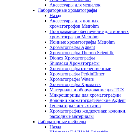
Аксессуары для мешалок
Лабораторные хроматографы
Назад
Аксессуары для ионных
хроматогрофов Metrohm
Программное обеспечение для ионных
хроматографов Metrohm
Ионные хроматографы Metrohm
Хроматографы Agilent
Хроматографы Thermo Scientific
Dionex Хроматографы
Shimadzu Хроматографы
Хроматографы отечественные
Хроматографы PerkinElmer
Хроматографы Waters
Хроматографы Хроматэк
Материалы и оборудование для ТСХ
Микрошприцы для хроматографии
Колонки хроматографические Agilent
Генераторы чистых газов
Хроматография жидкостная: колонки,
расходные материалы
Лабораторные шейкеры
Назад