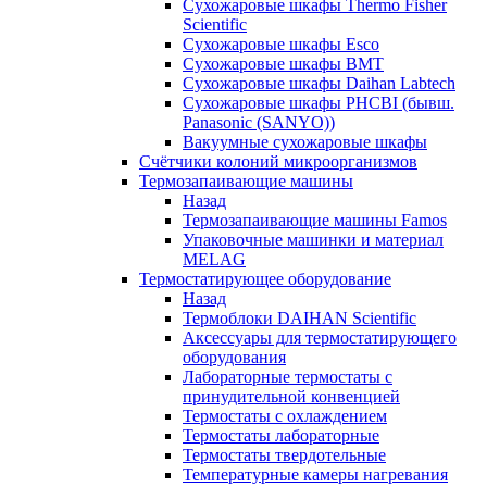
Сухожаровые шкафы Thermo Fisher
Scientific
Сухожаровые шкафы Esco
Сухожаровые шкафы BMT
Сухожаровые шкафы Daihan Labtech
Сухожаровые шкафы PHCBI (бывш.
Panasonic (SANYO))
Вакуумные сухожаровые шкафы
Счётчики колоний микроорганизмов
Термозапаивающие машины
Назад
Термозапаивающие машины Famos
Упаковочные машинки и материал
MELAG
Термостатирующее оборудование
Назад
Термоблоки DAIHAN Scientific
Аксессуары для термостатирующего
оборудования
Лабораторные термостаты с
принудительной конвенцией
Термостаты с охлаждением
Термостаты лабораторные
Термостаты твердотельные
Температурные камеры нагревания