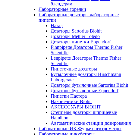
блендерам
Лабораторные горелки
Лабораторные дозаторы лабораторные
пипетки
Назад
Дозаторы Sartorius Biohit
Дозаторы Mettler Toledo
Дозаторы пипетки Eppendorf
Finnpipette Дозаторы Thermo Fisher
Scientific
Lenpipette Дозаторы Thermo Fisher
Scientific
Пипеточные дозаторы
Бутылочные дозаторы Hirschmann
Laborgerate
Дозаторы бутылочные Sartorius Biohit
Дозаторы бутылочные Eppendorf
Пипетки Пастера
Наконечники Biohit
АКСЕССУАРЫ BIOHIT
Степперы дозаторы шприцевые
Hamilton
Автоматические станции дозирования
Лабораторные ИК-Фурье спектрометры
Лабораторные инкубаторы