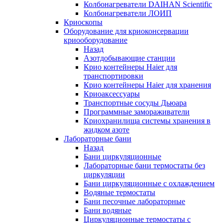
Колбонагреватели DAIHAN Scientific
Колбонагреватели ЛОИП
Криоскопы
Оборудование для криоконсервации
криооборудование
Назад
Азотдобывающие станции
Крио контейнеры Haier для
транспортировки
Крио контейнеры Haier для хранения
Криоаксессуары
Транспортные сосуды Дьюара
Программные замораживатели
Криохранилища системы хранения в
жидком азоте
Лабораторные бани
Назад
Бани циркуляционные
Лабораторные бани термостаты без
циркуляции
Бани циркуляционные с охлаждением
Водяные термостаты
Бани песочные лабораторные
Бани водяные
Циркуляционные термостаты с