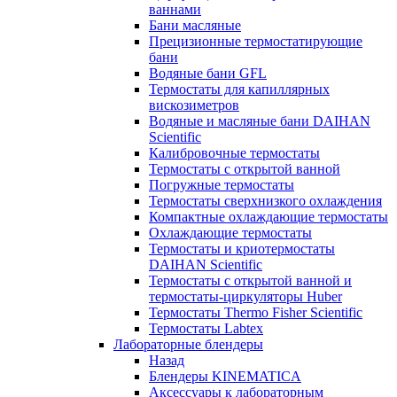
ваннами
Бани масляные
Прецизионные термостатирующие
бани
Водяные бани GFL
Термостаты для капиллярных
вискозиметров
Водяные и масляные бани DAIHAN
Scientific
Калибровочные термостаты
Термостаты с открытой ванной
Погружные термостаты
Термостаты сверхнизкого охлаждения
Компактные охлаждающие термостаты
Охлаждающие термостаты
Термостаты и криотермостаты
DAIHAN Scientific
Термостаты с открытой ванной и
термостаты-циркуляторы Huber
Термостаты Thermo Fisher Scientific
Термостаты Labtex
Лабораторные блендеры
Назад
Блендеры KINEMATICA
Аксессуары к лабораторным