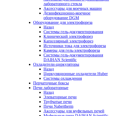
лабораторного стекла
Аксессуары для моечных машин
Дезинфекционно-моечное
оборудование DGM
Оборудование для электрофореза
Назад
Системы гель-документирования
Клинический электрофорез
Капиллярный электрофорез
Источники тока для электрофореза
Камеры для гель-электрофореза
Системы гель-документирования
DAIHAN Scientific
Охладители-циркуляторы
Назад
Циркуляционные охладители Huber
Системы охлаждения
Перчаточные боксы
Печи лабораторные
Назад
Элеваторные печи
Трубчатые печи
Печи Nabertherm
Аксессуары для муфельных печей
Муфельные печи DAIHAN Scientific