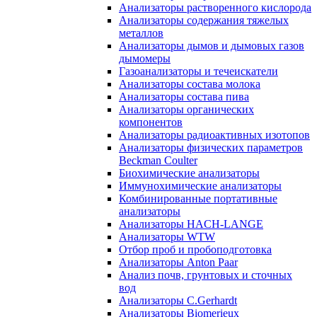
Анализаторы растворенного кислорода
Анализаторы содержания тяжелых
металлов
Анализаторы дымов и дымовых газов
дымомеры
Газоанализаторы и течеискатели
Анализаторы состава молока
Анализаторы состава пива
Анализаторы органических
компонентов
Анализаторы радиоактивных изотопов
Анализаторы физических параметров
Beckman Coulter
Биохимические анализаторы
Иммунохимические анализаторы
Комбинированные портативные
анализаторы
Анализаторы HACH-LANGE
Анализаторы WTW
Отбор проб и пробоподготовка
Анализаторы Anton Paar
Анализ почв, грунтовых и сточных
вод
Анализаторы C.Gerhardt
Анализаторы Biomerieux