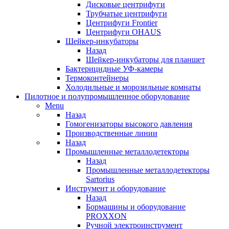
Дисковые центрифуги
Трубчатые центрифуги
Центрифуги Frontier
Центрифуги OHAUS
Шейкер-инкубаторы
Назад
Шейкер-инкубаторы для планшет
Бактерицидные УФ-камеры
Термоконтейнеры
Холодильные и морозильные комнаты
Пилотное и полупромышленное оборудование
Menu
Назад
Гомогенизаторы высокого давления
Производственные линии
Назад
Промышленные металлодетекторы
Назад
Промышленные металлодетекторы
Sartorius
Инструмент и оборудование
Назад
Бормашины и оборудование
PROXXON
Ручной электроинструмент