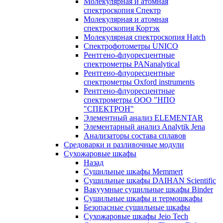
Молекулярная и атомная
спектроскопия Спектр
Молекулярная и атомная
спектроскопия Кортэк
Молекулярная спектроскопия Hatch
Спектрофотометры UNICO
Рентгено-флуоресцентные
спектрометры PANanalytical
Рентгено-флуоресцентные
спектрометры Oxford instruments
Рентгено-флуоресцентные
спектрометры ООО "НПО
"СПЕКТРОН"
Элементный анализ ELEMENTAR
Элементарный анализ Analytik Jena
Анализаторы состава сплавов
Средоварки и разливочные модули
Сухожаровые шкафы
Назад
Сушильные шкафы Memmert
Сушильные шкафы DAIHAN Scientific
Вакуумные сушильные шкафы Binder
Сушильные шкафы и термошкафы
Безопасные сушильные шкафы
Сухожаровые шкафы Jeio Tech