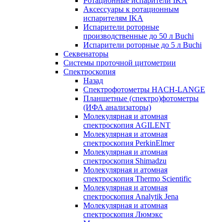
Ротационные испарители IKA
Аксессуары к ротационным
испарителям IKA
Испарители роторные
производственные до 50 л Buchi
Испарители роторные до 5 л Buchi
Секвенаторы
Системы проточной цитометрии
Спектроскопия
Назад
Спектрофотометры HACH-LANGE
Планшетные (спектро)фотометры
(ИФА анализаторы)
Молекулярная и атомная
спектроскопия AGILENT
Молекулярная и атомная
спектроскопия PerkinElmer
Молекулярная и атомная
спектроскопия Shimadzu
Молекулярная и атомная
спектроскопия Thermo Scientific
Молекулярная и атомная
спектроскопия Analytik Jena
Молекулярная и атомная
спектроскопия Люмэкс