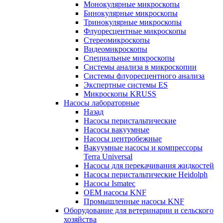
Монокулярные микроскопы
Бинокулярные микроскопы
Тринокулярные микроскопы
Флуоресцентные микроскопы
Стереомикроскопы
Видеомикроскопы
Специальные микроскопы
Системы анализа в микроскопии
Системы флуоресцентного анализа
Экспертные системы ES
Микроскопы KRUSS
Насосы лабораторные
Назад
Насосы перистальтические
Насосы вакуумные
Насосы центробежные
Вакуумные насосы и компрессоры
Terra Universal
Насосы для перекачивания жидкостей
Насосы перистальтические Heidolph
Насосы Ismatec
OEM насосы KNF
Промышленные насосы KNF
Оборудование для ветеринарии и сельского
хозяйства