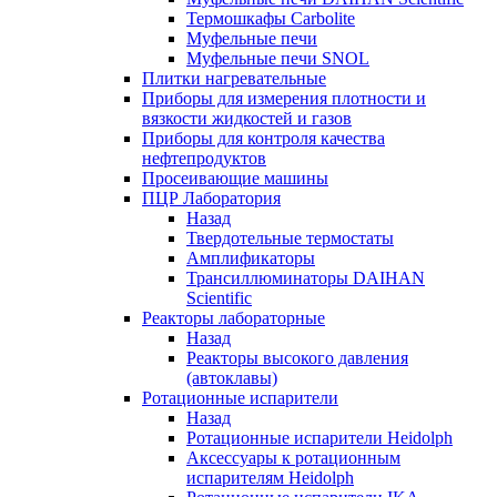
Термошкафы Carbolite
Муфельные печи
Муфельные печи SNOL
Плитки нагревательные
Приборы для измерения плотности и
вязкости жидкостей и газов
Приборы для контроля качества
нефтепродуктов
Просеивающие машины
ПЦР Лаборатория
Назад
Твердотельные термостаты
Амплификаторы
Трансиллюминаторы DAIHAN
Scientific
Реакторы лабораторные
Назад
Реакторы высокого давления
(автоклавы)
Ротационные испарители
Назад
Ротационные испарители Heidolph
Аксессуары к ротационным
испарителям Heidolph