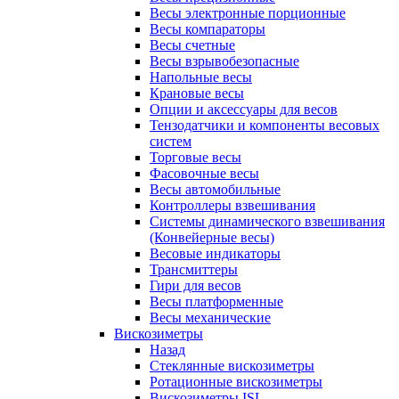
Весы электронные порционные
Весы компараторы
Весы счетные
Весы взрывобезопасные
Напольные весы
Крановые весы
Опции и аксессуары для весов
Тензодатчики и компоненты весовых
систем
Торговые весы
Фасовочные весы
Весы автомобильные
Контроллеры взвешивания
Системы динамического взвешивания
(Конвейерные весы)
Весовые индикаторы
Трансмиттеры
Гири для весов
Весы платформенные
Весы механические
Вискозиметры
Назад
Стеклянные вискозиметры
Ротационные вискозиметры
Вискозиметры ISL