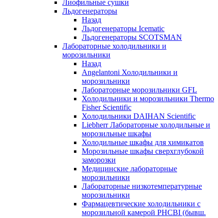
Лиофильные сушки
Льдогенераторы
Назад
Льдогенераторы Icematic
Льдогенераторы SCOTSMAN
Лабораторные холодильники и
морозильники
Назад
Angelantoni Холодильники и
морозильники
Лабораторные морозильники GFL
Холодильники и морозильники Thermo
Fisher Scientific
Холодильники DAIHAN Scientific
Liebherr Лабораторные холодильные и
морозильные шкафы
Холодильные шкафы для химикатов
Морозильные шкафы сверхглубокой
заморозки
Медицинские лабораторные
морозильники
Лабораторные низкотемпературные
морозильники
Фармацевтические холодильники с
морозильной камерой PHCBI (бывш.