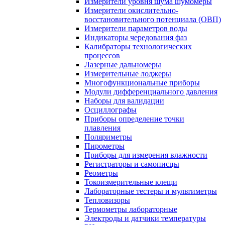
Измерители уровня шума шумомеры
Измерители окислительно-
восстановительного потенциала (ОВП)
Измерители параметров воды
Индикаторы чередования фаз
Калибраторы технологических
процессов
Лазерные дальномеры
Измерительные лоджеры
Многофункциональные приборы
Модули дифференциального давления
Наборы для валидации
Осциллографы
Приборы определение точки
плавления
Поляриметры
Пирометры
Приборы для измерения влажности
Регистраторы и самописцы
Реометры
Токоизмерительные клещи
Лабораторные тестеры и мультиметры
Тепловизоры
Термометры лабораторные
Электроды и датчики температуры