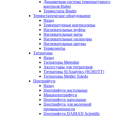
Динамичная система температурного
контроля Huber
Термостаты Binder
Термостатическое оборудование
Назад
Температурные контроллеры
Нагревательные муфты
Нагревательные маты
Нагревательные цилиндры
Нагревательные шнуры
Термоленты
Титраторы
Назад
Титраторы Metrohm
Аксессуары для титраторов
Титраторы SI Analytics (SCHOTT)
Титраторы Mettler Toledo
Центрифуги
Назад
Центрифуги настольные
Микроцентрифуги
Центрифуги напольные
Центрифуги для молочной
промышленности
Центрифуги DAIHAN Scientific