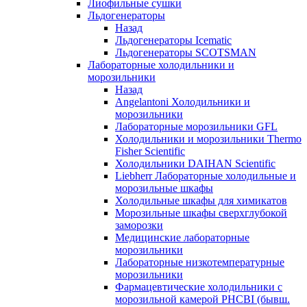
Лиофильные сушки
Льдогенераторы
Назад
Льдогенераторы Icematic
Льдогенераторы SCOTSMAN
Лабораторные холодильники и
морозильники
Назад
Angelantoni Холодильники и
морозильники
Лабораторные морозильники GFL
Холодильники и морозильники Thermo
Fisher Scientific
Холодильники DAIHAN Scientific
Liebherr Лабораторные холодильные и
морозильные шкафы
Холодильные шкафы для химикатов
Морозильные шкафы сверхглубокой
заморозки
Медицинские лабораторные
морозильники
Лабораторные низкотемпературные
морозильники
Фармацевтические холодильники с
морозильной камерой PHCBI (бывш.