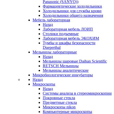
Panasonic (SANYO))
Фармацевтические холодильники
Холодильники для службы крови
Холодильники общего назначения
Мебель лабораторная
Назад
Лабораторная мебель ЛОИП
Столики подъемные
Лабораторная мебель ЭКОХИМ
Тумбы и шкафы безопасности
Dueperthal
Мельницы лабораторные
Назад
Мельницы шаровые Daihan Scientific
RETSCH Мельницы
Мельницы аналитические
Микробиологические инкубаторы
Назад
Микроскопы
Назад
Системы анализа в стереомикроскопии
Покровные стекла
Предметные стекла
Микроскопы nikon
Компьютерные микроскопы