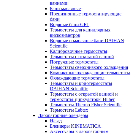
ваннами
Бани масляные
Прецизионные термостатирующие
бани
Водяные бани GFL
Термостаты для капиллярных
вискозиметров
Водяные и масляные бани DAIHAN
Scientific
Калибровочные термостаты
Термостаты с открытой ванной
Погружные термостаты
Термостаты сверхнизкого охлаждения
Компактные охлаждающие термостаты
Охлаждающие термостаты
Термостаты и криотермостаты
DAIHAN Scientific
Термостаты с открытой ванной и
термостаты-циркуляторы Huber
Термостаты Thermo Fisher Scientific
Термостаты Labtex
Лабораторные блендеры
Назад
Блендеры KINEMATICA
Аксессуары к лабораторным