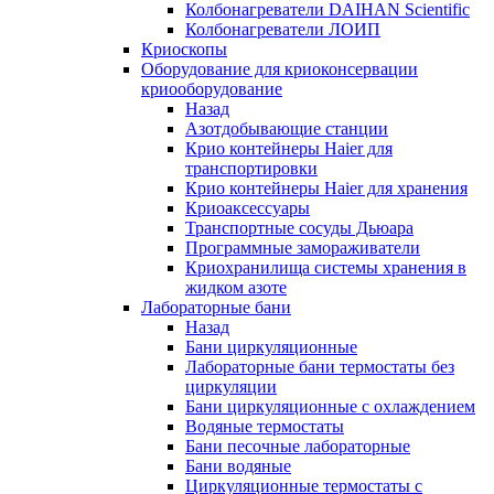
Колбонагреватели DAIHAN Scientific
Колбонагреватели ЛОИП
Криоскопы
Оборудование для криоконсервации
криооборудование
Назад
Азотдобывающие станции
Крио контейнеры Haier для
транспортировки
Крио контейнеры Haier для хранения
Криоаксессуары
Транспортные сосуды Дьюара
Программные замораживатели
Криохранилища системы хранения в
жидком азоте
Лабораторные бани
Назад
Бани циркуляционные
Лабораторные бани термостаты без
циркуляции
Бани циркуляционные с охлаждением
Водяные термостаты
Бани песочные лабораторные
Бани водяные
Циркуляционные термостаты с