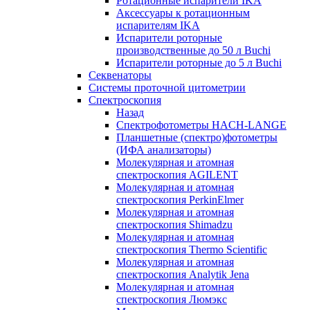
Ротационные испарители IKA
Аксессуары к ротационным
испарителям IKA
Испарители роторные
производственные до 50 л Buchi
Испарители роторные до 5 л Buchi
Секвенаторы
Системы проточной цитометрии
Спектроскопия
Назад
Спектрофотометры HACH-LANGE
Планшетные (спектро)фотометры
(ИФА анализаторы)
Молекулярная и атомная
спектроскопия AGILENT
Молекулярная и атомная
спектроскопия PerkinElmer
Молекулярная и атомная
спектроскопия Shimadzu
Молекулярная и атомная
спектроскопия Thermo Scientific
Молекулярная и атомная
спектроскопия Analytik Jena
Молекулярная и атомная
спектроскопия Люмэкс