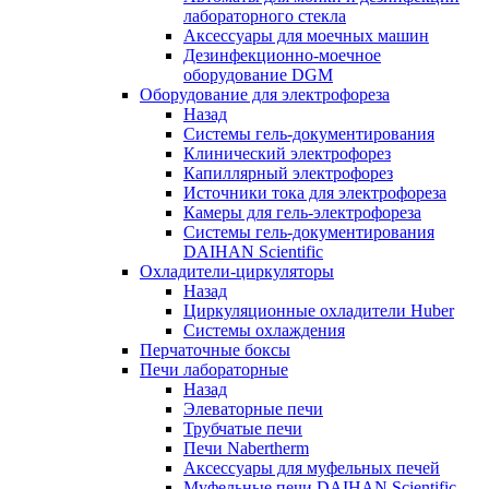
лабораторного стекла
Аксессуары для моечных машин
Дезинфекционно-моечное
оборудование DGM
Оборудование для электрофореза
Назад
Системы гель-документирования
Клинический электрофорез
Капиллярный электрофорез
Источники тока для электрофореза
Камеры для гель-электрофореза
Системы гель-документирования
DAIHAN Scientific
Охладители-циркуляторы
Назад
Циркуляционные охладители Huber
Системы охлаждения
Перчаточные боксы
Печи лабораторные
Назад
Элеваторные печи
Трубчатые печи
Печи Nabertherm
Аксессуары для муфельных печей
Муфельные печи DAIHAN Scientific