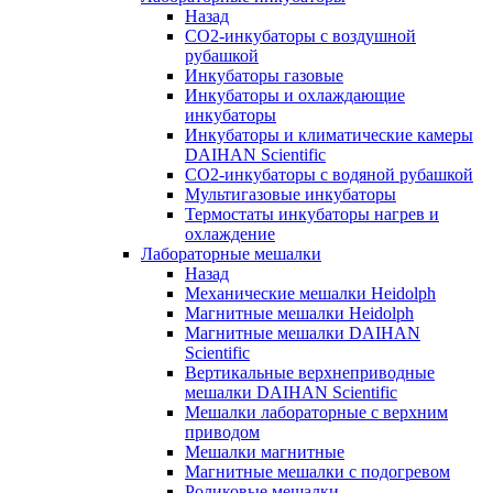
Назад
СО2-инкубаторы с воздушной
рубашкой
Инкубаторы газовые
Инкубаторы и охлаждающие
инкубаторы
Инкубаторы и климатические камеры
DAIHAN Scientific
CO2-инкубаторы с водяной рубашкой
Мультигазовые инкубаторы
Термостаты инкубаторы нагрев и
охлаждение
Лабораторные мешалки
Назад
Механические мешалки Heidolph
Магнитные мешалки Heidolph
Магнитные мешалки DAIHAN
Scientific
Вертикальные верхнеприводные
мешалки DAIHAN Scientific
Мешалки лабораторные с верхним
приводом
Мешалки магнитные
Магнитные мешалки с подогревом
Роликовые мешалки