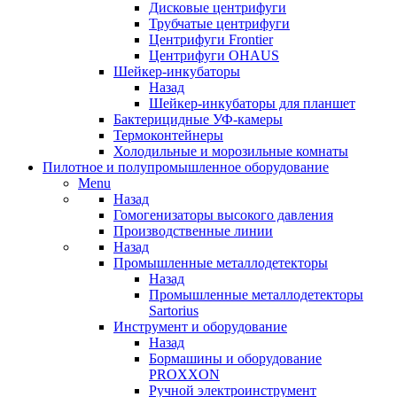
Дисковые центрифуги
Трубчатые центрифуги
Центрифуги Frontier
Центрифуги OHAUS
Шейкер-инкубаторы
Назад
Шейкер-инкубаторы для планшет
Бактерицидные УФ-камеры
Термоконтейнеры
Холодильные и морозильные комнаты
Пилотное и полупромышленное оборудование
Menu
Назад
Гомогенизаторы высокого давления
Производственные линии
Назад
Промышленные металлодетекторы
Назад
Промышленные металлодетекторы
Sartorius
Инструмент и оборудование
Назад
Бормашины и оборудование
PROXXON
Ручной электроинструмент