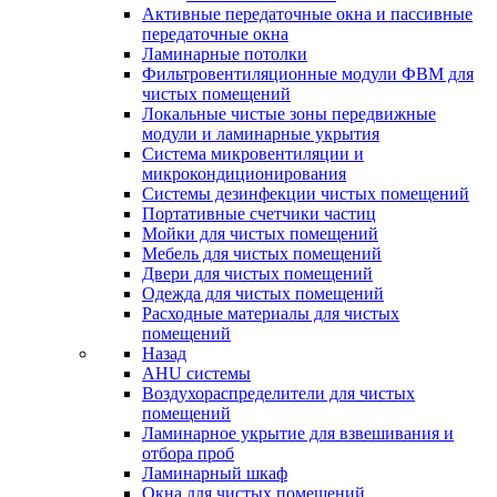
Активные передаточные окна и пассивные
передаточные окна
Ламинарные потолки
Фильтровентиляционные модули ФВМ для
чистых помещений
Локальные чистые зоны передвижные
модули и ламинарные укрытия
Система микровентиляции и
микрокондиционирования
Системы дезинфекции чистых помещений
Портативные счетчики частиц
Мойки для чистых помещений
Мебель для чистых помещений
Двери для чистых помещений
Одежда для чистых помещений
Расходные материалы для чистых
помещений
Назад
AHU системы
Воздухораспределители для чистых
помещений
Ламинарное укрытие для взвешивания и
отбора проб
Ламинарный шкаф
Окна для чистых помещений