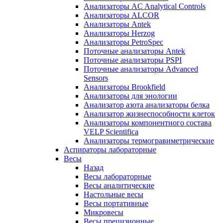
Анализаторы AC Analytical Controls
Анализаторы ALCOR
Анализаторы Antek
Анализаторы Herzog
Анализаторы PetroSpec
Поточные анализаторы Antek
Поточные анализаторы PSPI
Поточные анализаторы Advanced
Sensors
Анализаторы Brookfield
Анализаторы для энологии
Анализатор азота анализаторы белка
Анализатор жизнеспособности клеток
Анализаторы компонентного состава
VELP Scientifica
Анализаторы термогравиметрические
Аспираторы лабораторные
Весы
Назад
Весы лабораторные
Весы аналитические
Настольные весы
Весы портативные
Микровесы
Весы прецизионные