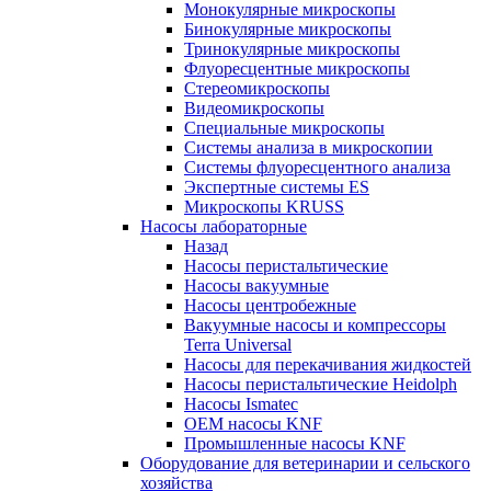
Монокулярные микроскопы
Бинокулярные микроскопы
Тринокулярные микроскопы
Флуоресцентные микроскопы
Стереомикроскопы
Видеомикроскопы
Специальные микроскопы
Системы анализа в микроскопии
Системы флуоресцентного анализа
Экспертные системы ES
Микроскопы KRUSS
Насосы лабораторные
Назад
Насосы перистальтические
Насосы вакуумные
Насосы центробежные
Вакуумные насосы и компрессоры
Terra Universal
Насосы для перекачивания жидкостей
Насосы перистальтические Heidolph
Насосы Ismatec
OEM насосы KNF
Промышленные насосы KNF
Оборудование для ветеринарии и сельского
хозяйства