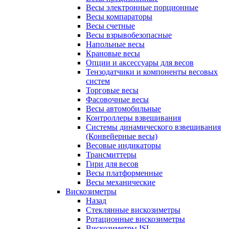
Весы электронные порционные
Весы компараторы
Весы счетные
Весы взрывобезопасные
Напольные весы
Крановые весы
Опции и аксессуары для весов
Тензодатчики и компоненты весовых
систем
Торговые весы
Фасовочные весы
Весы автомобильные
Контроллеры взвешивания
Системы динамического взвешивания
(Конвейерные весы)
Весовые индикаторы
Трансмиттеры
Гири для весов
Весы платформенные
Весы механические
Вискозиметры
Назад
Стеклянные вискозиметры
Ротационные вискозиметры
Вискозиметры ISL