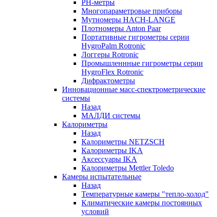
РH-метры
Многопараметровые приборы
Мутномеры HACH-LANGE
Плотномеры Anton Paar
Портативные гигрометры серии
HygroPalm Rotronic
Логгеры Rotronic
Промышленнные гигрометры серии
HygroFlex Rotronic
Дифрактометры
Инновационные масс-спектрометрические
системы
Назад
МАЛДИ системы
Калориметры
Назад
Калориметры NETZSCH
Калориметры IKA
Аксессуары IKA
Калориметры Mettler Toledo
Камеры испытательные
Назад
Температурные камеры "тепло-холод"
Климатические камеры постоянных
условий