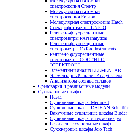
Молекулярная и атомная
спектроскопия Спектр
Молекулярная и атомная
спектроскопия Кортэк
Молекулярная спектроскопия Hatch
Спектрофотометры UNICO
Рентгено-флуоресцентные
спектрометры PANanalytical
Рентгено-флуоресцентные
спектрометры Oxford instruments
Рентгено-флуоресцентные
спектрометры ООО "НПО
"СПЕКТРОН"
Элементный анализ ELEMENTAR
Элементарный анализ Analytik Jena
Анализаторы состава сплавов
Средоварки и разливочные модули
Сухожаровые шкафы
Назад
Сушильные шкафы Memmert
Сушильные шкафы DAIHAN Scientific
Вакуумные сушильные шкафы Binder
Сушильные шкафы и термошкафы
Безопасные сушильные шкафы
Сухожаровые шкафы Jeio Tech