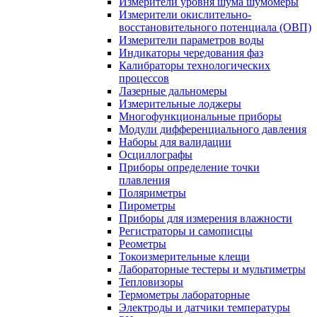
Измерители уровня шума шумомеры
Измерители окислительно-
восстановительного потенциала (ОВП)
Измерители параметров воды
Индикаторы чередования фаз
Калибраторы технологических
процессов
Лазерные дальномеры
Измерительные лоджеры
Многофункциональные приборы
Модули дифференциального давления
Наборы для валидации
Осциллографы
Приборы определение точки
плавления
Поляриметры
Пирометры
Приборы для измерения влажности
Регистраторы и самописцы
Реометры
Токоизмерительные клещи
Лабораторные тестеры и мультиметры
Тепловизоры
Термометры лабораторные
Электроды и датчики температуры