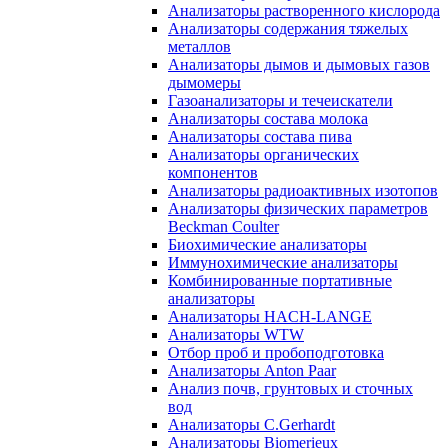
Анализаторы растворенного кислорода
Анализаторы содержания тяжелых
металлов
Анализаторы дымов и дымовых газов
дымомеры
Газоанализаторы и течеискатели
Анализаторы состава молока
Анализаторы состава пива
Анализаторы органических
компонентов
Анализаторы радиоактивных изотопов
Анализаторы физических параметров
Beckman Coulter
Биохимические анализаторы
Иммунохимические анализаторы
Комбинированные портативные
анализаторы
Анализаторы HACH-LANGE
Анализаторы WTW
Отбор проб и пробоподготовка
Анализаторы Anton Paar
Анализ почв, грунтовых и сточных
вод
Анализаторы C.Gerhardt
Анализаторы Biomerieux