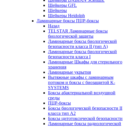
Шейкеры DAIHAN Scientific
Шейкеры GFL
Шейкеры
Шейкеры Heidolph
Ламинарные боксы ПЦР-боксы
Назад
TELSTAR Ламинарные боксы
биологической защиты
Ламинарные боксы биологической
безопасности класса II (тип А)
Ламинарные боксы биологической
безопасности класса I
Ламинарные Шкафы для стерильного
хранения
Ламинарные укрытия
Вытяжные шкафы с ламинарным
потоком и боксы с биозащитой K-
SYSTEMS
Боксы абактериальной воздушной
среды
ПЦР-боксы
Боксы биологической безопасности II
класса тип A2
Боксы цитотоксической безопасности
Ламинарные боксы радиологической