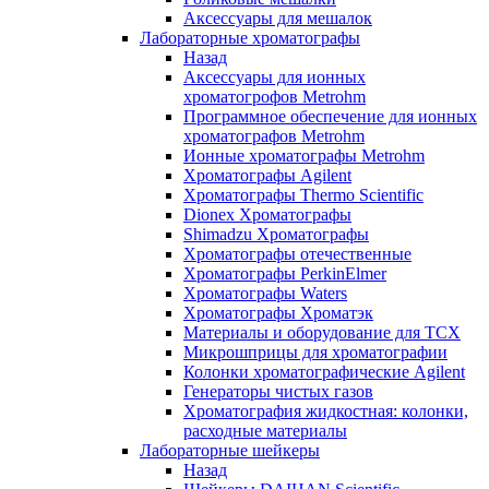
Аксессуары для мешалок
Лабораторные хроматографы
Назад
Аксессуары для ионных
хроматогрофов Metrohm
Программное обеспечение для ионных
хроматографов Metrohm
Ионные хроматографы Metrohm
Хроматографы Agilent
Хроматографы Thermo Scientific
Dionex Хроматографы
Shimadzu Хроматографы
Хроматографы отечественные
Хроматографы PerkinElmer
Хроматографы Waters
Хроматографы Хроматэк
Материалы и оборудование для ТСХ
Микрошприцы для хроматографии
Колонки хроматографические Agilent
Генераторы чистых газов
Хроматография жидкостная: колонки,
расходные материалы
Лабораторные шейкеры
Назад