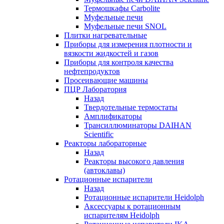
Термошкафы Carbolite
Муфельные печи
Муфельные печи SNOL
Плитки нагревательные
Приборы для измерения плотности и
вязкости жидкостей и газов
Приборы для контроля качества
нефтепродуктов
Просеивающие машины
ПЦР Лаборатория
Назад
Твердотельные термостаты
Амплификаторы
Трансиллюминаторы DAIHAN
Scientific
Реакторы лабораторные
Назад
Реакторы высокого давления
(автоклавы)
Ротационные испарители
Назад
Ротационные испарители Heidolph
Аксессуары к ротационным
испарителям Heidolph