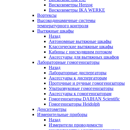
Вискозиметры Herzog
Вискозиметры IKA WERKE
Вортексы
Высокодинамичные системы
температурного контроля
Вытяжные шкафы
Назад
Автономные вытяжные шкафы
Классические вытяжные шкафы
Кабины с нисходящим потоком
Аксессуары для вытяжных шкафов
Лабораторные гомогенизаторы
Назад
Лабораторные диспергаторы
Аксессуары к диспергаторам
Проточные и ручные гомогенизаторы
Ультразвуковые гомогенизаторы
Аксессуары к гомогенизаторам
Гомогенизаторы DAIHAN Scientific
Гомогенизаторы Heidolph
Денситометры
Измерительные приборы
Назад
Измерители проводимости