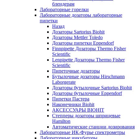
блендерам
Лабораторные горелки
Лабораторные дозаторы лабораторные
пипетки
Назад
Дозаторы Sartorius Biohit
Дозаторы Mettler Toledo
Дозаторы пипетки Eppendorf
Finnpipette Дозаторы Thermo Fisher
Scientific
Lenpipette Дозаторы Thermo Fisher
Scientific
Пипеточные дозаторы
Бутылочные дозаторы Hirschmann
Laborgerate
Дозаторы бутылочные Sartorius Biohit
Дозаторы бутылочные Eppendorf
Пипетки Пастера
Наконечники Biohit
АКСЕССУАРЫ BIOHIT
Степперы дозаторы шприцевые
Hamilton
Автоматические станции дозирования
Лабораторные ИК-Фурье спектрометры
Лабораторные инкубаторы