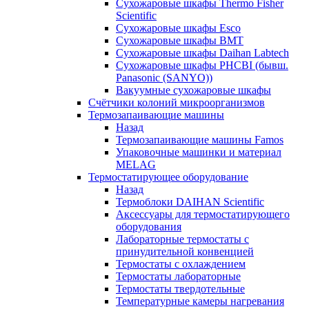
Сухожаровые шкафы Thermo Fisher
Scientific
Сухожаровые шкафы Esco
Сухожаровые шкафы BMT
Сухожаровые шкафы Daihan Labtech
Сухожаровые шкафы PHCBI (бывш.
Panasonic (SANYO))
Вакуумные сухожаровые шкафы
Счётчики колоний микроорганизмов
Термозапаивающие машины
Назад
Термозапаивающие машины Famos
Упаковочные машинки и материал
MELAG
Термостатирующее оборудование
Назад
Термоблоки DAIHAN Scientific
Аксессуары для термостатирующего
оборудования
Лабораторные термостаты с
принудительной конвенцией
Термостаты с охлаждением
Термостаты лабораторные
Термостаты твердотельные
Температурные камеры нагревания